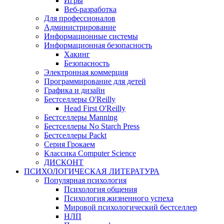
Игры
Веб-разработка
Для профессионалов
Администрирование
Информационные системы
Информационная безопасность
Хакинг
Безопасность
Электронная коммерция
Программирование для детей
Графика и дизайн
Бестселлеры O'Reilly
Head First O'Reilly
Бестселлеры Manning
Бестселлеры No Starch Press
Бестселлеры Packt
Серия Грокаем
Классика Computer Science
ДИСКОНТ
ПСИХОЛОГИЧЕСКАЯ ЛИТЕРАТУРА
Популярная психология
Психология общения
Психология жизненного успеха
Мировой психологический бестселлер
НЛП