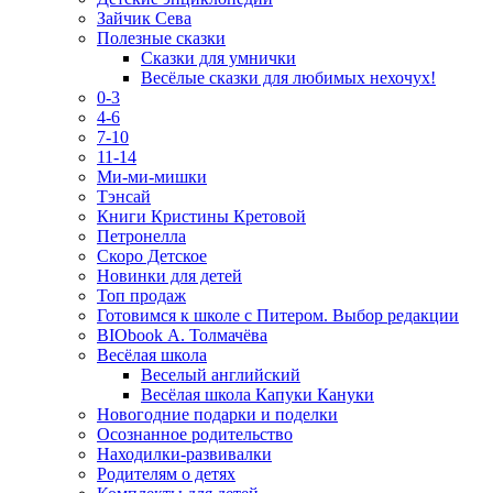
Зайчик Сева
Полезные сказки
Сказки для умнички
Весёлые сказки для любимых нехочух!
0-3
4-6
7-10
11-14
Ми-ми-мишки
Тэнсай
Книги Кристины Кретовой
Петронелла
Скоро Детское
Новинки для детей
Топ продаж
Готовимся к школе с Питером. Выбор редакции
BIObook А. Толмачёва
Весёлая школа
Веселый английский
Весёлая школа Капуки Кануки
Новогодние подарки и поделки
Осознанное родительство
Находилки-развивалки
Родителям о детях