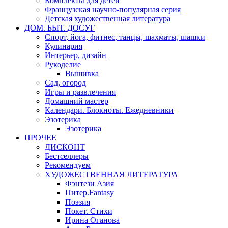
Комплекты для детей
Французская научно-популярная серия
Детская художественная литература
ДОМ. БЫТ. ДОСУГ
Спорт, йога, фитнес, танцы, шахматы, шашки
Кулинария
Интерьер, дизайн
Рукоделие
Вышивка
Сад, огород
Игры и развлечения
Домашний мастер
Календари. Блокноты. Ежедневники
Эзотерика
Эзотерика
ПРОЧЕЕ
ДИСКОНТ
Бестселлеры
Рекомендуем
ХУДОЖЕСТВЕННАЯ ЛИТЕРАТУРА
Фэнтези Азия
Питер.Fantasy
Поэзия
Покет. Стихи
Ирина Оганова