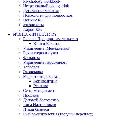
Psychology workbook
Нетревожный young adult
Детская психология
Психология для подростков
ПсихиART
#экопокеты
Аарон Бек
БИЗНЕС-ЛИТЕРАТУРА
Бизнес. Предпринимательство
Книги Бакшта
Управление. Менеджмент
Бухгалтерский учет
Финансы
Управление персоналом
Торговля
Экономика
Маркетинг, реклама
Копирайтинг
Реклама
Селф-менеджмент
Продажи
Деловой бестселлер
Лига Наставников
IT для бизнеса
Бизнес-психология (твердый переплет)