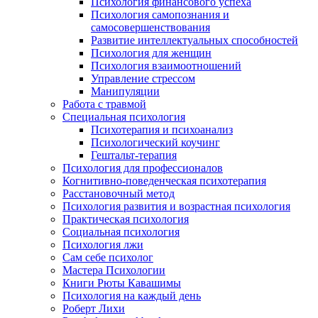
Психология финансового успеха
Психология самопознания и
самосовершенствования
Развитие интеллектуальных способностей
Психология для женщин
Психология взаимоотношений
Управление стрессом
Манипуляции
Работа с травмой
Специальная психология
Психотерапия и психоанализ
Психологический коучинг
Гештальт-терапия
Психология для профессионалов
Когнитивно-поведенческая психотерапия
Расстановочный метод
Психология развития и возрастная психология
Практическая психология
Социальная психология
Психология лжи
Сам себе психолог
Мастера Психологии
Книги Рюты Кавашимы
Психология на каждый день
Роберт Лихи