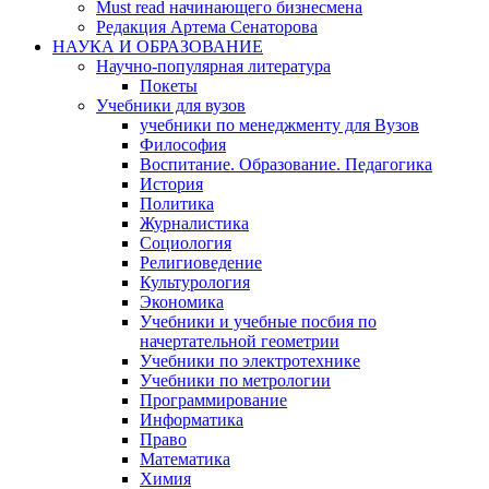
Must read начинающего бизнесмена
Редакция Артема Сенаторова
НАУКА И ОБРАЗОВАНИЕ
Научно-популярная литература
Покеты
Учебники для вузов
учебники по менеджменту для Вузов
Философия
Воспитание. Образование. Педагогика
История
Политика
Журналистика
Социология
Религиоведение
Культурология
Экономика
Учебники и учебные посбия по
начертательной геометрии
Учебники по электротехнике
Учебники по метрологии
Программирование
Информатика
Право
Математика
Химия