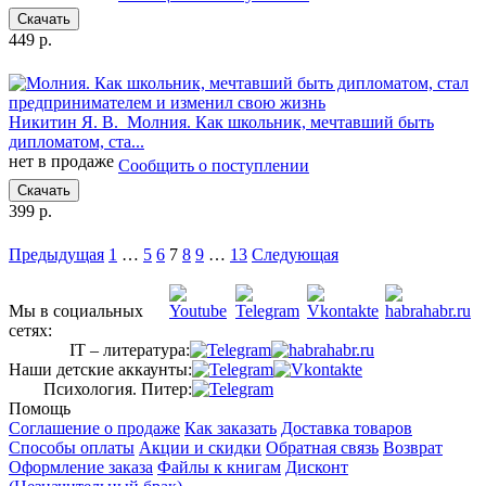
Скачать
449 р.
Никитин Я. В.
Молния. Как школьник, мечтавший быть
дипломатом, ста...
нет в продаже
Сообщить о поступлении
Скачать
399 р.
Предыдущая
1
…
5
6
7
8
9
…
13
Следующая
Мы в социальных
сетях:
IT – литература:
Наши детские аккаунты:
Психология. Питер:
Помощь
Соглашение о продаже
Как заказать
Доставка товаров
Способы оплаты
Акции и скидки
Обратная связь
Возврат
Оформление заказа
Файлы к книгам
Дисконт