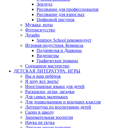
Зендудл
Рисование для профессионалов
Рисование для взрослых
Цифровой рисунок
Музыка, ноты
Фотоискусство
Дизайн
Smirnov School рекомендует
Игровая индустрия. Комиксы
Подземелья и Драконы
Видеоигры
Графические романы
Сценарное мастерство
ДЕТСКАЯ ЛИТЕРАТУРА. ИГРЫ
Вы и ваш ребёнок
Я хочу все знать!
Иностранные языки для детей
Раскраски, игры, загадки
Для самых маленьких
Для дошкольников и младших классов
Литература по воспитанию детей
Скоро в школу
Занимательная зоология
Наука не скука
Детские энциклопедии