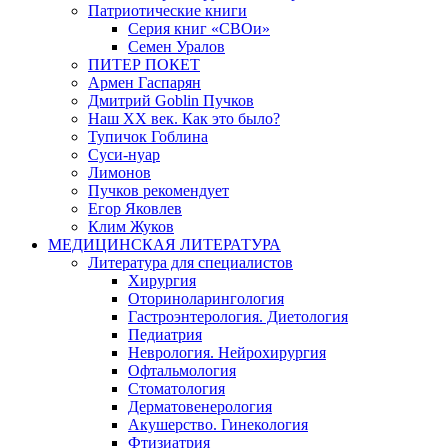
Патриотические книги
Серия книг «СВОи»
Семен Уралов
ПИТЕР ПОКЕТ
Армен Гаспарян
Дмитрий Goblin Пучков
Наш XX век. Как это было?
Тупичок Гоблина
Суси-нуар
Лимонов
Пучков рекомендует
Егор Яковлев
Клим Жуков
МЕДИЦИНСКАЯ ЛИТЕРАТУРА
Литература для специалистов
Хирургия
Оториноларингология
Гастроэнтерология. Диетология
Педиатрия
Неврология. Нейрохирургия
Офтальмология
Стоматология
Дерматовенерология
Акушерство. Гинекология
Фтизиатрия