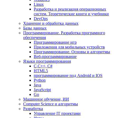
Linux
Разработка и реализация операционных
систем. Теоретические книги и учебники
DevOps
Хранение и обработка данных
Базы данных
Программирование. Разработка програмного
обеспечения
Программирование игр
Приложения для мобильных устройств
Программирование. Основы и алгоритмы
Веб-программирование
Языки программирования
С,С++, С#
HTML5
программирование под Android и IOS
Python
Java
JavaScript
Go
Машинное обучение, ИИ
Computer Science и алгоритмы
Разработка
Управление IT проектами