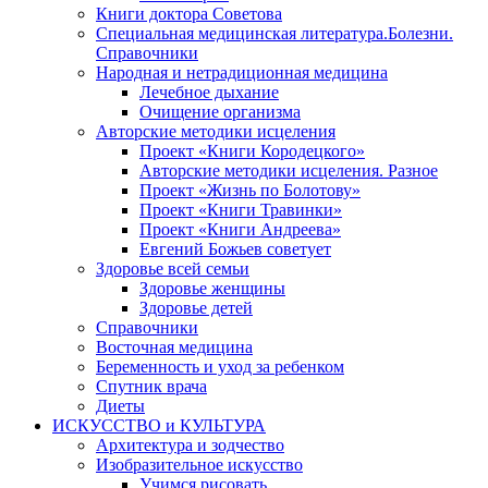
Книги доктора Советова
Специальная медицинская литература.Болезни.
Справочники
Народная и нетрадиционная медицина
Лечебное дыхание
Очищение организма
Авторские методики исцеления
Проект «Книги Кородецкого»
Авторские методики исцеления. Разное
Проект «Жизнь по Болотову»
Проект «Книги Травинки»
Проект «Книги Андреева»
Евгений Божьев советует
Здоровье всей семьи
Здоровье женщины
Здоровье детей
Справочники
Восточная медицина
Беременность и уход за ребенком
Спутник врача
Диеты
ИСКУССТВО и КУЛЬТУРА
Архитектура и зодчество
Изобразительное искусство
Учимся рисовать