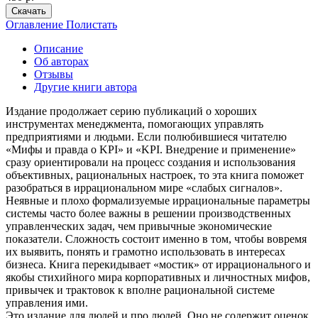
Скачать
Оглавление
Полистать
Описание
Об авторах
Отзывы
Другие книги автора
Издание продолжает серию публикаций о хороших
инструментах менеджмента, помогающих управлять
предприятиями и людьми. Если полюбившиеся читателю
«Мифы и правда о KPI» и «KPI. Внедрение и применение»
сразу ориентировали на процесс создания и использования
объективных, рациональных настроек, то эта книга поможет
разобраться в иррациональном мире «слабых сигналов».
Неявные и плохо формализуемые иррациональные параметры
системы часто более важны в решении производственных
управленческих задач, чем привычные экономические
показатели. Сложность состоит именно в том, чтобы вовремя
их выявить, понять и грамотно использовать в интересах
бизнеса. Книга перекидывает «мостик» от иррационального и
якобы стихийного мира корпоративных и личностных мифов,
привычек и трактовок к вполне рациональной системе
управления ими.
Это издание для людей и про людей. Оно не содержит оценок