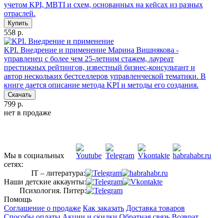
учетом KPI, MBTI и схем, основанных на кейсах из разных
отраслей.
Купить
558 р.
KPI. Внедрение и применение
Марина Вишнякова -
управленец с более чем 25-летним стажем, лауреат
престижных рейтингов, известный бизнес-консультант и
автор нескольких бестселлеров управленческой тематики. В
книге дается описание метода KPI и методы его создания.
Скачать
799 р.
нет в продаже
Мы в социальных
сетях:
IT – литература:
Наши детские аккаунты:
Психология. Питер:
Помощь
Соглашение о продаже
Как заказать
Доставка товаров
Способы оплаты
Акции и скидки
Обратная связь
Возврат