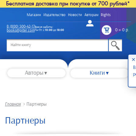
Бесплатная доставка при покупке от 700 рублей*
Магазин
Издательство
Новости
Авторам
Rights
Войти
8 (800) 500-42-17
Время работы:
0
=
0 р.
books@piter.com
Пн-Пт: с
10:00
до
18:00
/
✕
В
Авторы
Книги
р
Главная
>
Партнеры
Партнеры