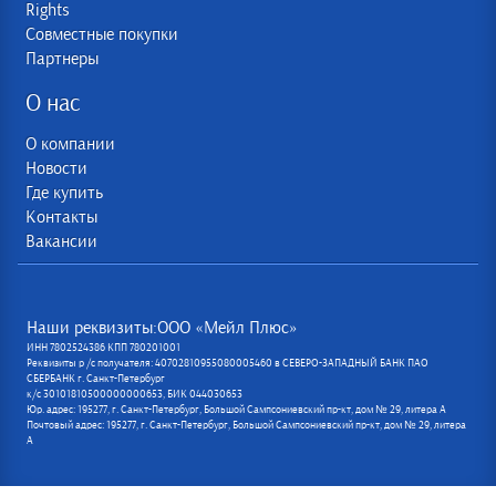
Rights
Совместные покупки
Партнеры
О нас
О компании
Новости
Где купить
Контакты
Вакансии
Наши реквизиты:ООО «Мейл Плюс»
ИНН 7802524386 КПП 780201001
Реквизиты р /с получателя: 40702810955080005460 в СЕВЕРО-ЗАПАДНЫЙ БАНК ПАО
СБЕРБАНК г. Санкт-Петербург
к/с 30101810500000000653, БИК 044030653
Юр. адрес: 195277, г. Санкт-Петербург, Большой Сампсониевский пр-кт, дом № 29, литера А
Почтовый адрес: 195277, г. Санкт-Петербург, Большой Сампсониевский пр-кт, дом № 29, литера
А