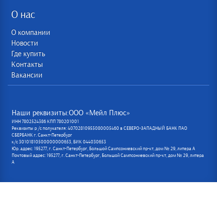
О нас
О компании
Новости
Где купить
Контакты
Вакансии
Наши реквизиты:ООО «Мейл Плюс»
ИНН 7802524386 КПП 780201001
Реквизиты р /с получателя: 40702810955080005460 в СЕВЕРО-ЗАПАДНЫЙ БАНК ПАО
СБЕРБАНК г. Санкт-Петербург
к/с 30101810500000000653, БИК 044030653
Юр. адрес: 195277, г. Санкт-Петербург, Большой Сампсониевский пр-кт, дом № 29, литера А
Почтовый адрес: 195277, г. Санкт-Петербург, Большой Сампсониевский пр-кт, дом № 29, литера
А