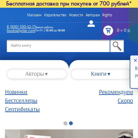
Бесплатная доставка при покупке от 700 рублей*
Магазин
Издательство
Новости
Авторам
Rights
Войти
8 (800) 500-42-17
Время работы:
0
=
0 р.
books@piter.com
Пн-Пт: с
10:00
до
18:00
/
✕
В
Авторы
Книги
р
Новинки
Рекомендуем
Бестселлеры
Скоро
Сертификаты
1
2