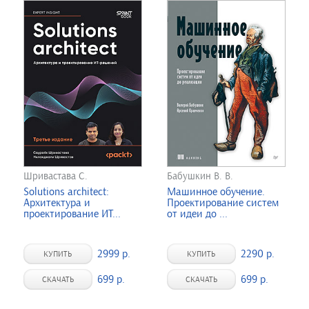
Шривастава С.
Бабушкин В. В.
Solutions architect:
Машинное обучение.
Архитектура и
Проектирование систем
проектирование ИТ...
от идеи до ...
2999 р.
2290 р.
КУПИТЬ
КУПИТЬ
699 р.
699 р.
СКАЧАТЬ
СКАЧАТЬ