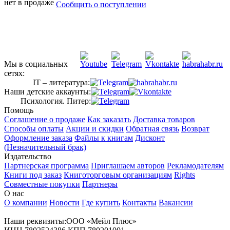
нет в продаже
Сообщить о поступлении
Мы в социальных
сетях:
IT – литература:
Наши детские аккаунты:
Психология. Питер:
Помощь
Соглашение о продаже
Как заказать
Доставка товаров
Способы оплаты
Акции и скидки
Обратная связь
Возврат
Оформление заказа
Файлы к книгам
Дисконт
(Незначительный брак)
Издательство
Партнерская программа
Приглашаем авторов
Рекламодателям
Книги под заказ
Книготорговым организациям
Rights
Совместные покупки
Партнеры
О нас
О компании
Новости
Где купить
Контакты
Вакансии
Наши реквизиты:ООО «Мейл Плюс»