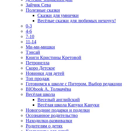
Зайчик Сева
Полезные сказки
Сказки для умнички
Весёлые сказки для любимых нехочух!
0-3
4-6
7-10
11-14
Ми-ми-мишки
Тэнсай
Книги Кристины Кретовой
Петронелла
Скоро Детское
Новинки для детей
Топ продаж
Готовимся к школе с Питером. Выбор редакции
BIObook А. Толмачёва
Весёлая школа
Веселый английский
Весёлая школа Капуки Кануки
Новогодние подарки и поделки
Осознанное родительство
Находилки-развивалки
Родителям о детях