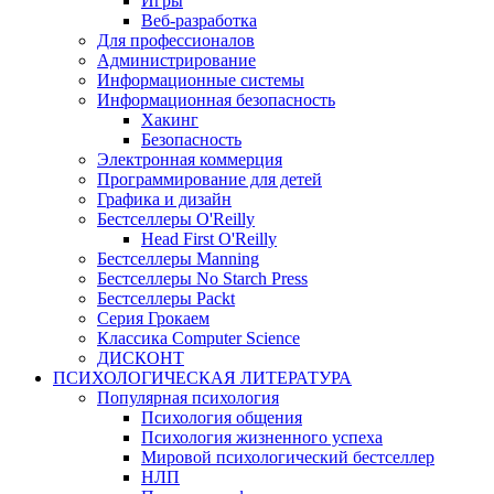
Игры
Веб-разработка
Для профессионалов
Администрирование
Информационные системы
Информационная безопасность
Хакинг
Безопасность
Электронная коммерция
Программирование для детей
Графика и дизайн
Бестселлеры O'Reilly
Head First O'Reilly
Бестселлеры Manning
Бестселлеры No Starch Press
Бестселлеры Packt
Серия Грокаем
Классика Computer Science
ДИСКОНТ
ПСИХОЛОГИЧЕСКАЯ ЛИТЕРАТУРА
Популярная психология
Психология общения
Психология жизненного успеха
Мировой психологический бестселлер
НЛП