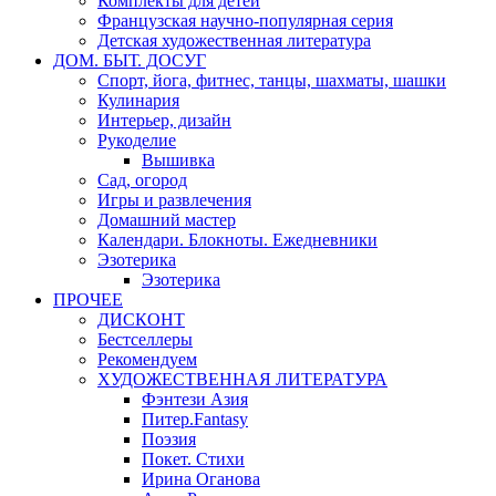
Комплекты для детей
Французская научно-популярная серия
Детская художественная литература
ДОМ. БЫТ. ДОСУГ
Спорт, йога, фитнес, танцы, шахматы, шашки
Кулинария
Интерьер, дизайн
Рукоделие
Вышивка
Сад, огород
Игры и развлечения
Домашний мастер
Календари. Блокноты. Ежедневники
Эзотерика
Эзотерика
ПРОЧЕЕ
ДИСКОНТ
Бестселлеры
Рекомендуем
ХУДОЖЕСТВЕННАЯ ЛИТЕРАТУРА
Фэнтези Азия
Питер.Fantasy
Поэзия
Покет. Стихи
Ирина Оганова