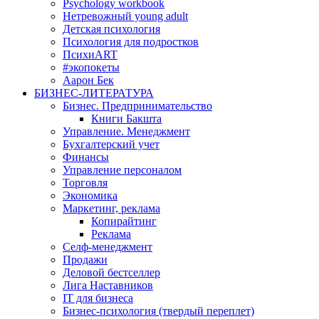
Psychology workbook
Нетревожный young adult
Детская психология
Психология для подростков
ПсихиART
#экопокеты
Аарон Бек
БИЗНЕС-ЛИТЕРАТУРА
Бизнес. Предпринимательство
Книги Бакшта
Управление. Менеджмент
Бухгалтерский учет
Финансы
Управление персоналом
Торговля
Экономика
Маркетинг, реклама
Копирайтинг
Реклама
Селф-менеджмент
Продажи
Деловой бестселлер
Лига Наставников
IT для бизнеса
Бизнес-психология (твердый переплет)