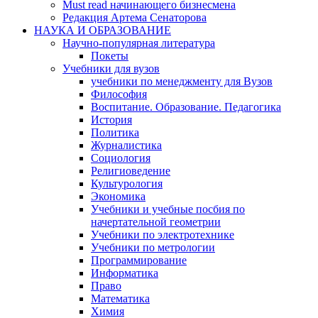
Must read начинающего бизнесмена
Редакция Артема Сенаторова
НАУКА И ОБРАЗОВАНИЕ
Научно-популярная литература
Покеты
Учебники для вузов
учебники по менеджменту для Вузов
Философия
Воспитание. Образование. Педагогика
История
Политика
Журналистика
Социология
Религиоведение
Культурология
Экономика
Учебники и учебные посбия по
начертательной геометрии
Учебники по электротехнике
Учебники по метрологии
Программирование
Информатика
Право
Математика
Химия