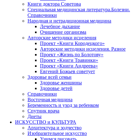
Книги доктора Советова
Специальная медицинская литература.Болезни.
Справочники
Народная и нетрадиционная медицина
Лечебное дыхание
Очищение организма
Авторские методики исцеления
Проект «Книги Кородецкого»
Авторские методики исцеления. Разное
Проект «Жизнь по Болотову»
Проект «Книги Травинки»
Проект «Книги Андреева»
Евгений Божьев советует
Здоровье всей семьи
Здоровье женщины
Здоровье детей
Справочники
Восточная медицина
Беременность и уход за ребенком
Спутник врача
Диеты
ИСКУССТВО и КУЛЬТУРА
Архитектура и зодчество
Изобразительное искусство
Учимся рисовать