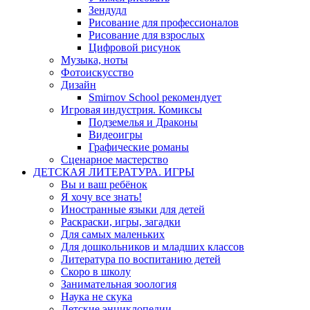
Зендудл
Рисование для профессионалов
Рисование для взрослых
Цифровой рисунок
Музыка, ноты
Фотоискусство
Дизайн
Smirnov School рекомендует
Игровая индустрия. Комиксы
Подземелья и Драконы
Видеоигры
Графические романы
Сценарное мастерство
ДЕТСКАЯ ЛИТЕРАТУРА. ИГРЫ
Вы и ваш ребёнок
Я хочу все знать!
Иностранные языки для детей
Раскраски, игры, загадки
Для самых маленьких
Для дошкольников и младших классов
Литература по воспитанию детей
Скоро в школу
Занимательная зоология
Наука не скука
Детские энциклопедии