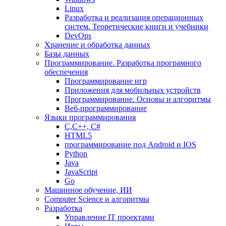
Linux
Разработка и реализация операционных
систем. Теоретические книги и учебники
DevOps
Хранение и обработка данных
Базы данных
Программирование. Разработка програмного
обеспечения
Программирование игр
Приложения для мобильных устройств
Программирование. Основы и алгоритмы
Веб-программирование
Языки программирования
С,С++, С#
HTML5
программирование под Android и IOS
Python
Java
JavaScript
Go
Машинное обучение, ИИ
Computer Science и алгоритмы
Разработка
Управление IT проектами