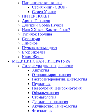
Патриотические книги
Серия книг «СВОи»
Семен Уралов
ПИТЕР ПОКЕТ
Армен Гаспарян
Дмитрий Goblin Пучков
Наш XX век. Как это было?
Тупичок Гоблина
Суси-нуар
Лимонов
Пучков рекомендует
Егор Яковлев
Клим Жуков
МЕДИЦИНСКАЯ ЛИТЕРАТУРА
Литература для специалистов
Хирургия
Оториноларингология
Гастроэнтерология. Диетология
Педиатрия
Неврология. Нейрохирургия
Офтальмология
Стоматология
Дерматовенерология
Акушерство. Гинекология
Фтизиатрия