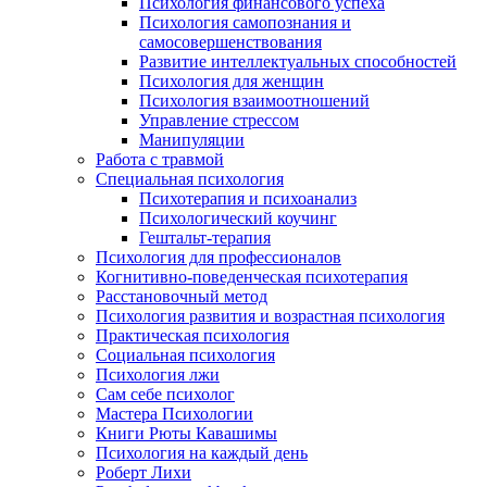
Психология финансового успеха
Психология самопознания и
самосовершенствования
Развитие интеллектуальных способностей
Психология для женщин
Психология взаимоотношений
Управление стрессом
Манипуляции
Работа с травмой
Специальная психология
Психотерапия и психоанализ
Психологический коучинг
Гештальт-терапия
Психология для профессионалов
Когнитивно-поведенческая психотерапия
Расстановочный метод
Психология развития и возрастная психология
Практическая психология
Социальная психология
Психология лжи
Сам себе психолог
Мастера Психологии
Книги Рюты Кавашимы
Психология на каждый день
Роберт Лихи