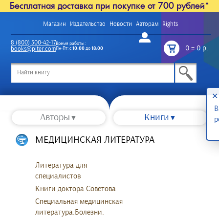
Бесплатная доставка при покупке от 700 рублей*
Магазин
Издательство
Новости
Авторам
Rights
Войти
8 (800) 500-42-17
Время работы:
0
=
0 р.
books@piter.com
Пн-Пт: с
10:00
до
18:00
/
✕
В
Авторы
Книги
р
МЕДИЦИНСКАЯ ЛИТЕРАТУРА
Литература для
специалистов
Книги доктора Советова
Специальная медицинская
литература.Болезни.