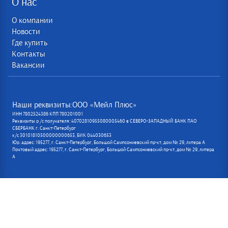
О нас
О компании
Новости
Где купить
Контакты
Вакансии
Наши реквизиты:ООО «Мейл Плюс»
ИНН 7802524386 КПП 780201001
Реквизиты р /с получателя: 40702810955080005460 в СЕВЕРО-ЗАПАДНЫЙ БАНК ПАО
СБЕРБАНК г. Санкт-Петербург
к/с 30101810500000000653, БИК 044030653
Юр. адрес: 195277, г. Санкт-Петербург, Большой Сампсониевский пр-кт, дом № 29, литера А
Почтовый адрес: 195277, г. Санкт-Петербург, Большой Сампсониевский пр-кт, дом № 29, литера
А