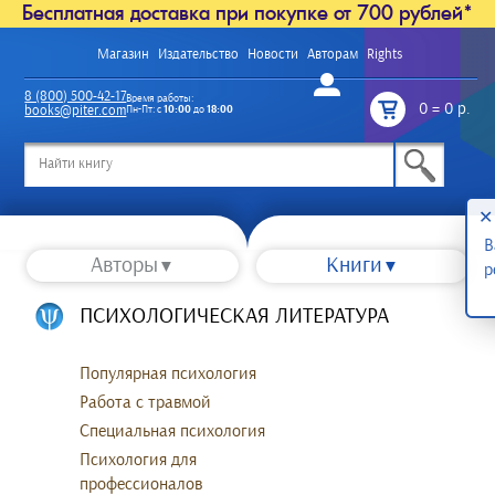
Бесплатная доставка при покупке от 700 рублей*
Магазин
Издательство
Новости
Авторам
Rights
Войти
8 (800) 500-42-17
Время работы:
0
=
0 р.
books@piter.com
Пн-Пт: с
10:00
до
18:00
/
✕
В
Авторы
Книги
р
ПСИХОЛОГИЧЕСКАЯ ЛИТЕРАТУРА
Популярная психология
Работа с травмой
Специальная психология
Психология для
профессионалов