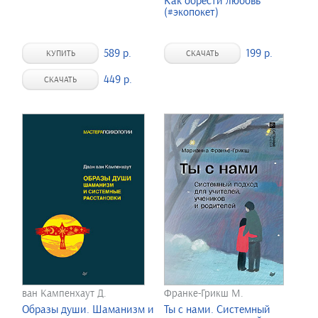
Как обрести любовь
(#экопокет)
589 р.
199 р.
КУПИТЬ
СКАЧАТЬ
449 р.
СКАЧАТЬ
ван Кампенхаут Д.
Франке-Грикш М.
Образы души. Шаманизм и
Ты с нами. Системный