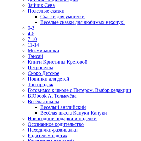
Зайчик Сева
Полезные сказки
Сказки для умнички
Весёлые сказки для любимых нехочух!
0-3
4-6
7-10
11-14
Ми-ми-мишки
Тэнсай
Книги Кристины Кретовой
Петронелла
Скоро Детское
Новинки для детей
Топ продаж
Готовимся к школе с Питером. Выбор редакции
BIObook А. Толмачёва
Весёлая школа
Веселый английский
Весёлая школа Капуки Кануки
Новогодние подарки и поделки
Осознанное родительство
Находилки-развивалки
Родителям о детях