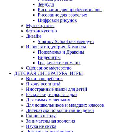
Зендудл
Рисование для профессионалов
Рисование для взрослых
Цифровой рисунок
Музыка, ноты
Фотоискусство
Дизайн
Smirnov School рекомендует
Игровая индустрия. Комиксы
Подземелья и Драконы
Видеоигры
Графические романы
Сценарное мастерство
ДЕТСКАЯ ЛИТЕРАТУРА. ИГРЫ
Вы и ваш ребёнок
Я хочу все знать!
Иностранные языки для детей
Раскраски, игры, загадки
Для самых маленьких
Для дошкольников и младших классов
Литература по воспитанию детей
Скоро в школу
Занимательная зоология
Наука не скука
Детские энциклопедии