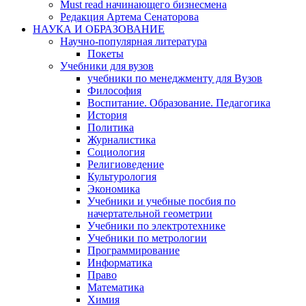
Must read начинающего бизнесмена
Редакция Артема Сенаторова
НАУКА И ОБРАЗОВАНИЕ
Научно-популярная литература
Покеты
Учебники для вузов
учебники по менеджменту для Вузов
Философия
Воспитание. Образование. Педагогика
История
Политика
Журналистика
Социология
Религиоведение
Культурология
Экономика
Учебники и учебные посбия по
начертательной геометрии
Учебники по электротехнике
Учебники по метрологии
Программирование
Информатика
Право
Математика
Химия