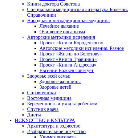
Книги доктора Советова
Специальная медицинская литература.Болезни.
Справочники
Народная и нетрадиционная медицина
Лечебное дыхание
Очищение организма
Авторские методики исцеления
Проект «Книги Кородецкого»
Авторские методики исцеления. Разное
Проект «Жизнь по Болотову»
Проект «Книги Травинки»
Проект «Книги Андреева»
Евгений Божьев советует
Здоровье всей семьи
Здоровье женщины
Здоровье детей
Справочники
Восточная медицина
Беременность и уход за ребенком
Спутник врача
Диеты
ИСКУССТВО и КУЛЬТУРА
Архитектура и зодчество
Изобразительное искусство
Учимся рисовать