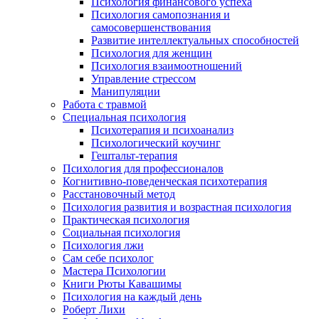
Психология финансового успеха
Психология самопознания и
самосовершенствования
Развитие интеллектуальных способностей
Психология для женщин
Психология взаимоотношений
Управление стрессом
Манипуляции
Работа с травмой
Специальная психология
Психотерапия и психоанализ
Психологический коучинг
Гештальт-терапия
Психология для профессионалов
Когнитивно-поведенческая психотерапия
Расстановочный метод
Психология развития и возрастная психология
Практическая психология
Социальная психология
Психология лжи
Сам себе психолог
Мастера Психологии
Книги Рюты Кавашимы
Психология на каждый день
Роберт Лихи