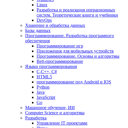
Linux
Разработка и реализация операционных
систем. Теоретические книги и учебники
DevOps
Хранение и обработка данных
Базы данных
Программирование. Разработка програмного
обеспечения
Программирование игр
Приложения для мобильных устройств
Программирование. Основы и алгоритмы
Веб-программирование
Языки программирования
С,С++, С#
HTML5
программирование под Android и IOS
Python
Java
JavaScript
Go
Машинное обучение, ИИ
Computer Science и алгоритмы
Разработка
Управление IT проектами