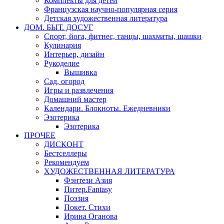
Комплекты для детей
Французская научно-популярная серия
Детская художественная литература
ДОМ. БЫТ. ДОСУГ
Спорт, йога, фитнес, танцы, шахматы, шашки
Кулинария
Интерьер, дизайн
Рукоделие
Вышивка
Сад, огород
Игры и развлечения
Домашний мастер
Календари. Блокноты. Ежедневники
Эзотерика
Эзотерика
ПРОЧЕЕ
ДИСКОНТ
Бестселлеры
Рекомендуем
ХУДОЖЕСТВЕННАЯ ЛИТЕРАТУРА
Фэнтези Азия
Питер.Fantasy
Поэзия
Покет. Стихи
Ирина Оганова