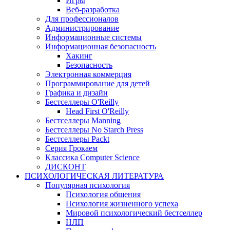
Игры
Веб-разработка
Для профессионалов
Администрирование
Информационные системы
Информационная безопасность
Хакинг
Безопасность
Электронная коммерция
Программирование для детей
Графика и дизайн
Бестселлеры O'Reilly
Head First O'Reilly
Бестселлеры Manning
Бестселлеры No Starch Press
Бестселлеры Packt
Серия Грокаем
Классика Computer Science
ДИСКОНТ
ПСИХОЛОГИЧЕСКАЯ ЛИТЕРАТУРА
Популярная психология
Психология общения
Психология жизненного успеха
Мировой психологический бестселлер
НЛП