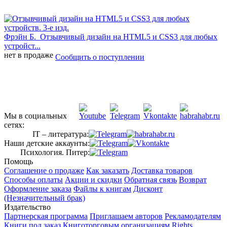
Фрэйн Б.
Отзывчивый дизайн на HTML5 и CSS3 для любых
устройст...
нет в продаже
Сообщить о поступлении
Мы в социальных
сетях:
IT – литература:
Наши детские аккаунты:
Психология. Питер:
Помощь
Соглашение о продаже
Как заказать
Доставка товаров
Способы оплаты
Акции и скидки
Обратная связь
Возврат
Оформление заказа
Файлы к книгам
Дисконт
(Незначительный брак)
Издательство
Партнерская программа
Приглашаем авторов
Рекламодателям
Книги под заказ
Книготорговым организациям
Rights