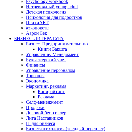
Psychology workbook
Нетревожный young adult
Детская психология
Психология для подростков
ПсихиART
#экопокеты
Аарон Бек
БИЗНЕС-ЛИТЕРАТУРА
Бизнес. Предпринимательство
Книги Бакшта
Управление. Менеджмент
Бухгалтерский учет
Финансы
Управление персоналом
Торговля
Экономика
Маркетинг, реклама
Копирайтинг
Реклама
Селф-менеджмент
Продажи
Деловой бестселлер
Лига Наставников
IT для бизнеса
Бизнес-психология (твердый переплет)