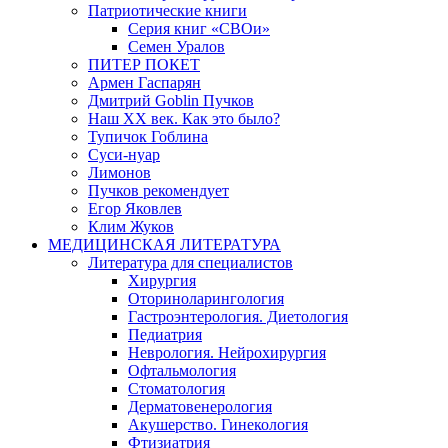
Патриотические книги
Серия книг «СВОи»
Семен Уралов
ПИТЕР ПОКЕТ
Армен Гаспарян
Дмитрий Goblin Пучков
Наш XX век. Как это было?
Тупичок Гоблина
Суси-нуар
Лимонов
Пучков рекомендует
Егор Яковлев
Клим Жуков
МЕДИЦИНСКАЯ ЛИТЕРАТУРА
Литература для специалистов
Хирургия
Оториноларингология
Гастроэнтерология. Диетология
Педиатрия
Неврология. Нейрохирургия
Офтальмология
Стоматология
Дерматовенерология
Акушерство. Гинекология
Фтизиатрия