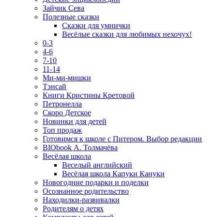
Зайчик Сева
Полезные сказки
Сказки для умнички
Весёлые сказки для любимых нехочух!
0-3
4-6
7-10
11-14
Ми-ми-мишки
Тэнсай
Книги Кристины Кретовой
Петронелла
Скоро Детское
Новинки для детей
Топ продаж
Готовимся к школе с Питером. Выбор редакции
BIObook А. Толмачёва
Весёлая школа
Веселый английский
Весёлая школа Капуки Кануки
Новогодние подарки и поделки
Осознанное родительство
Находилки-развивалки
Родителям о детях