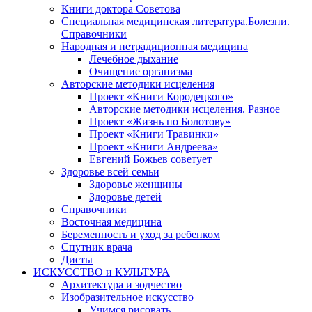
Книги доктора Советова
Специальная медицинская литература.Болезни.
Справочники
Народная и нетрадиционная медицина
Лечебное дыхание
Очищение организма
Авторские методики исцеления
Проект «Книги Кородецкого»
Авторские методики исцеления. Разное
Проект «Жизнь по Болотову»
Проект «Книги Травинки»
Проект «Книги Андреева»
Евгений Божьев советует
Здоровье всей семьи
Здоровье женщины
Здоровье детей
Справочники
Восточная медицина
Беременность и уход за ребенком
Спутник врача
Диеты
ИСКУССТВО и КУЛЬТУРА
Архитектура и зодчество
Изобразительное искусство
Учимся рисовать