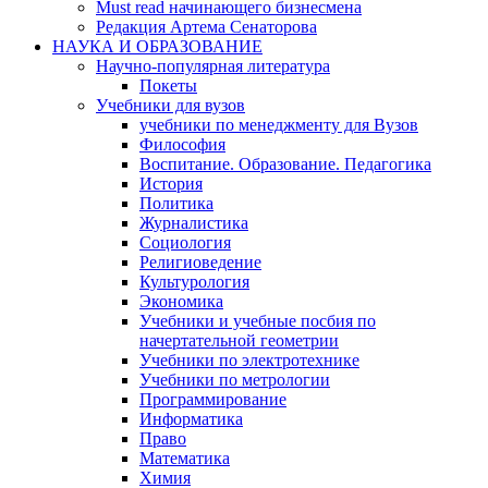
Must read начинающего бизнесмена
Редакция Артема Сенаторова
НАУКА И ОБРАЗОВАНИЕ
Научно-популярная литература
Покеты
Учебники для вузов
учебники по менеджменту для Вузов
Философия
Воспитание. Образование. Педагогика
История
Политика
Журналистика
Социология
Религиоведение
Культурология
Экономика
Учебники и учебные посбия по
начертательной геометрии
Учебники по электротехнике
Учебники по метрологии
Программирование
Информатика
Право
Математика
Химия