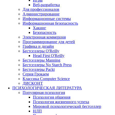
Игры
Веб-разработка
Для профессионалов
Администрирование
Информационные системы
Информационная безопасность
Хакинг
Безопасность
Электронная коммерция
Программирование для детей
Графика и дизайн
Бестселлеры O'Reilly
Head First O'Reilly
Бестселлеры Manning
Бестселлеры No Starch Press
Бестселлеры Packt
Серия Грокаем
Классика Computer Science
ДИСКОНТ
ПСИХОЛОГИЧЕСКАЯ ЛИТЕРАТУРА
Популярная психология
Психология общения
Психология жизненного успеха
Мировой психологический бестселлер
НЛП