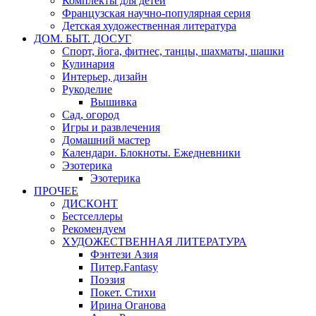
Комплекты для детей
Французская научно-популярная серия
Детская художественная литература
ДОМ. БЫТ. ДОСУГ
Спорт, йога, фитнес, танцы, шахматы, шашки
Кулинария
Интерьер, дизайн
Рукоделие
Вышивка
Сад, огород
Игры и развлечения
Домашний мастер
Календари. Блокноты. Ежедневники
Эзотерика
Эзотерика
ПРОЧЕЕ
ДИСКОНТ
Бестселлеры
Рекомендуем
ХУДОЖЕСТВЕННАЯ ЛИТЕРАТУРА
Фэнтези Азия
Питер.Fantasy
Поэзия
Покет. Стихи
Ирина Оганова