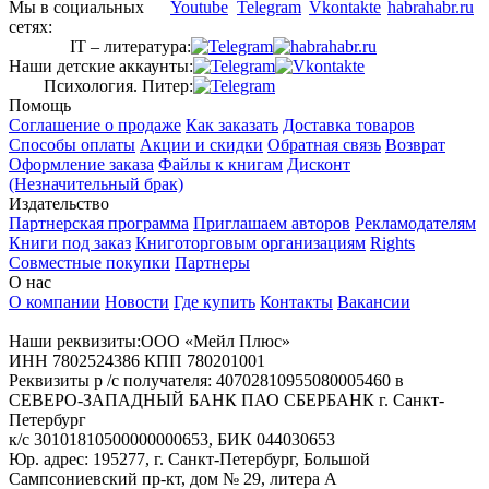
Мы в социальных
сетях:
IT – литература:
Наши детские аккаунты:
Психология. Питер:
Помощь
Соглашение о продаже
Как заказать
Доставка товаров
Способы оплаты
Акции и скидки
Обратная связь
Возврат
Оформление заказа
Файлы к книгам
Дисконт
(Незначительный брак)
Издательство
Партнерская программа
Приглашаем авторов
Рекламодателям
Книги под заказ
Книготорговым организациям
Rights
Совместные покупки
Партнеры
О нас
О компании
Новости
Где купить
Контакты
Вакансии
Наши реквизиты:ООО «Мейл Плюс»
ИНН 7802524386 КПП 780201001
Реквизиты р /с получателя: 40702810955080005460 в
СЕВЕРО-ЗАПАДНЫЙ БАНК ПАО СБЕРБАНК г. Санкт-
Петербург
к/с 30101810500000000653, БИК 044030653
Юр. адрес: 195277, г. Санкт-Петербург, Большой
Сампсониевский пр-кт, дом № 29, литера А