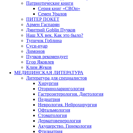
Патриотические книги
Серия книг «СВОи»
Семен Уралов
ПИТЕР ПОКЕТ
Армен Гаспарян
Дмитрий Goblin Пучков
Наш XX век. Как это было?
Тупичок Гоблина
Суси-нуар
Лимонов
Пучков рекомендует
Егор Яковлев
Клим Жуков
МЕДИЦИНСКАЯ ЛИТЕРАТУРА
Литература для специалистов
Хирургия
Оториноларингология
Гастроэнтерология. Диетология
Педиатрия
Неврология. Нейрохирургия
Офтальмология
Стоматология
Дерматовенерология
Акушерство. Гинекология
Фтизиатрия