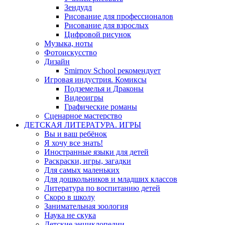
Зендудл
Рисование для профессионалов
Рисование для взрослых
Цифровой рисунок
Музыка, ноты
Фотоискусство
Дизайн
Smirnov School рекомендует
Игровая индустрия. Комиксы
Подземелья и Драконы
Видеоигры
Графические романы
Сценарное мастерство
ДЕТСКАЯ ЛИТЕРАТУРА. ИГРЫ
Вы и ваш ребёнок
Я хочу все знать!
Иностранные языки для детей
Раскраски, игры, загадки
Для самых маленьких
Для дошкольников и младших классов
Литература по воспитанию детей
Скоро в школу
Занимательная зоология
Наука не скука
Детские энциклопедии