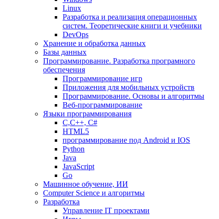
Linux
Разработка и реализация операционных
систем. Теоретические книги и учебники
DevOps
Хранение и обработка данных
Базы данных
Программирование. Разработка програмного
обеспечения
Программирование игр
Приложения для мобильных устройств
Программирование. Основы и алгоритмы
Веб-программирование
Языки программирования
С,С++, С#
HTML5
программирование под Android и IOS
Python
Java
JavaScript
Go
Машинное обучение, ИИ
Computer Science и алгоритмы
Разработка
Управление IT проектами