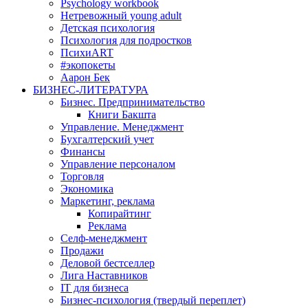
Psychology workbook
Нетревожный young adult
Детская психология
Психология для подростков
ПсихиART
#экопокеты
Аарон Бек
БИЗНЕС-ЛИТЕРАТУРА
Бизнес. Предпринимательство
Книги Бакшта
Управление. Менеджмент
Бухгалтерский учет
Финансы
Управление персоналом
Торговля
Экономика
Маркетинг, реклама
Копирайтинг
Реклама
Селф-менеджмент
Продажи
Деловой бестселлер
Лига Наставников
IT для бизнеса
Бизнес-психология (твердый переплет)