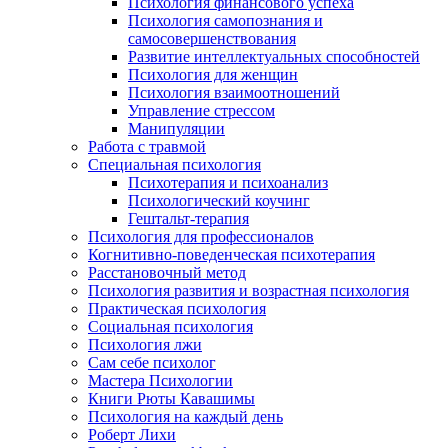
Психология финансового успеха
Психология самопознания и
самосовершенствования
Развитие интеллектуальных способностей
Психология для женщин
Психология взаимоотношений
Управление стрессом
Манипуляции
Работа с травмой
Специальная психология
Психотерапия и психоанализ
Психологический коучинг
Гештальт-терапия
Психология для профессионалов
Когнитивно-поведенческая психотерапия
Расстановочный метод
Психология развития и возрастная психология
Практическая психология
Социальная психология
Психология лжи
Сам себе психолог
Мастера Психологии
Книги Рюты Кавашимы
Психология на каждый день
Роберт Лихи