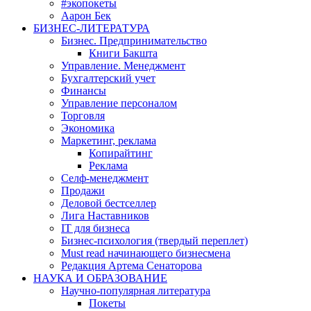
#экопокеты
Аарон Бек
БИЗНЕС-ЛИТЕРАТУРА
Бизнес. Предпринимательство
Книги Бакшта
Управление. Менеджмент
Бухгалтерский учет
Финансы
Управление персоналом
Торговля
Экономика
Маркетинг, реклама
Копирайтинг
Реклама
Селф-менеджмент
Продажи
Деловой бестселлер
Лига Наставников
IT для бизнеса
Бизнес-психология (твердый переплет)
Must read начинающего бизнесмена
Редакция Артема Сенаторова
НАУКА И ОБРАЗОВАНИЕ
Научно-популярная литература
Покеты