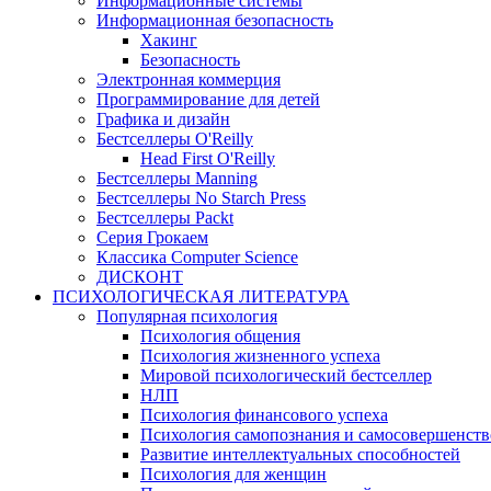
Информационные системы
Информационная безопасность
Хакинг
Безопасность
Электронная коммерция
Программирование для детей
Графика и дизайн
Бестселлеры O'Reilly
Head First O'Reilly
Бестселлеры Manning
Бестселлеры No Starch Press
Бестселлеры Packt
Серия Грокаем
Классика Computer Science
ДИСКОНТ
ПСИХОЛОГИЧЕСКАЯ ЛИТЕРАТУРА
Популярная психология
Психология общения
Психология жизненного успеха
Мировой психологический бестселлер
НЛП
Психология финансового успеха
Психология самопознания и самосовершенст
Развитие интеллектуальных способностей
Психология для женщин