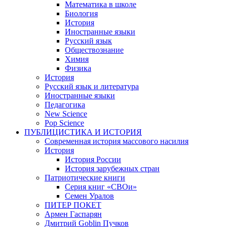
Математика в школе
Биология
История
Иностранные языки
Русский язык
Обществознание
Химия
Физика
История
Русский язык и литература
Иностранные языки
Педагогика
New Science
Pop Science
ПУБЛИЦИСТИКА И ИСТОРИЯ
Современная история массового насилия
История
История России
История зарубежных стран
Патриотические книги
Серия книг «СВОи»
Семен Уралов
ПИТЕР ПОКЕТ
Армен Гаспарян
Дмитрий Goblin Пучков