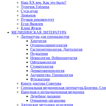
Наш XX век. Как это было?
Тупичок Гоблина
Суси-нуар
Лимонов
Пучков рекомендует
Егор Яковлев
Клим Жуков
МЕДИЦИНСКАЯ ЛИТЕРАТУРА
Литература для специалистов
Хирургия
Оториноларингология
Гастроэнтерология. Диетология
Педиатрия
Неврология. Нейрохирургия
Офтальмология
Стоматология
Дерматовенерология
Акушерство. Гинекология
Фтизиатрия
Книги доктора Советова
Специальная медицинская литература.Болезни. Сп
Народная и нетрадиционная медицина
Лечебное дыхание
Очищение организма
Авторские методики исцеления