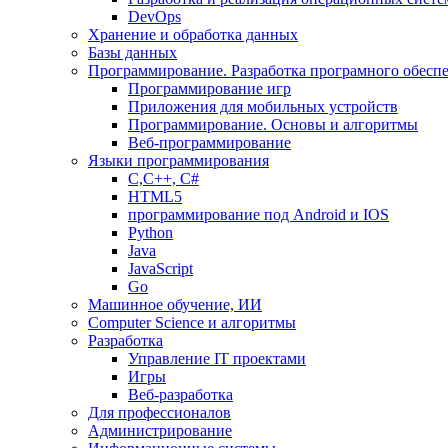
DevOps
Хранение и обработка данных
Базы данных
Программирование. Разработка програмного обесп
Программирование игр
Приложения для мобильных устройств
Программирование. Основы и алгоритмы
Веб-программирование
Языки программирования
С,С++, С#
HTML5
программирование под Android и IOS
Python
Java
JavaScript
Go
Машинное обучение, ИИ
Computer Science и алгоритмы
Разработка
Управление IT проектами
Игры
Веб-разработка
Для профессионалов
Администрирование