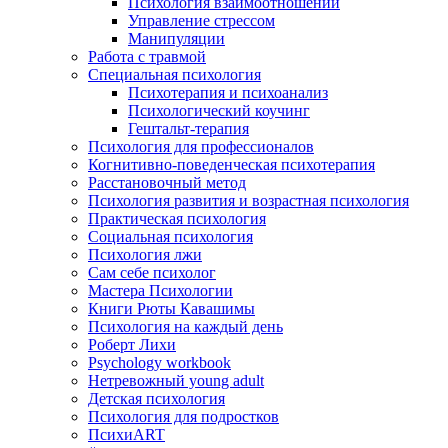
Психология взаимоотношений
Управление стрессом
Манипуляции
Работа с травмой
Специальная психология
Психотерапия и психоанализ
Психологический коучинг
Гештальт-терапия
Психология для профессионалов
Когнитивно-поведенческая психотерапия
Расстановочный метод
Психология развития и возрастная психология
Практическая психология
Социальная психология
Психология лжи
Сам себе психолог
Мастера Психологии
Книги Рюты Кавашимы
Психология на каждый день
Роберт Лихи
Psychology workbook
Нетревожный young adult
Детская психология
Психология для подростков
ПсихиART