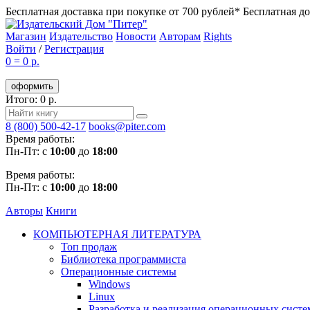
Бесплатная доставка при покупке от 700 рублей*
Бесплатная до
Магазин
Издательство
Новости
Авторам
Rights
Войти
/
Регистрация
0
=
0 р.
оформить
Итого: 0 р.
8 (800) 500-42-17
books@piter.com
Время работы:
Пн-Пт: с
10:00
до
18:00
Время работы:
Пн-Пт: с
10:00
до
18:00
Авторы
Книги
КОМПЬЮТЕРНАЯ ЛИТЕРАТУРА
Топ продаж
Библиотека программиста
Операционные системы
Windows
Linux
Разработка и реализация операционных систе