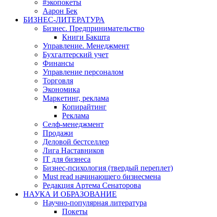
#экопокеты
Аарон Бек
БИЗНЕС-ЛИТЕРАТУРА
Бизнес. Предпринимательство
Книги Бакшта
Управление. Менеджмент
Бухгалтерский учет
Финансы
Управление персоналом
Торговля
Экономика
Маркетинг, реклама
Копирайтинг
Реклама
Селф-менеджмент
Продажи
Деловой бестселлер
Лига Наставников
IT для бизнеса
Бизнес-психология (твердый переплет)
Must read начинающего бизнесмена
Редакция Артема Сенаторова
НАУКА И ОБРАЗОВАНИЕ
Научно-популярная литература
Покеты