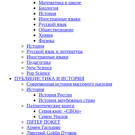
Математика в школе
Биология
История
Иностранные языки
Русский язык
Обществознание
Химия
Физика
История
Русский язык и литература
Иностранные языки
Педагогика
New Science
Pop Science
ПУБЛИЦИСТИКА И ИСТОРИЯ
Современная история массового насилия
История
История России
История зарубежных стран
Патриотические книги
Серия книг «СВОи»
Семен Уралов
ПИТЕР ПОКЕТ
Армен Гаспарян
Дмитрий Goblin Пучков