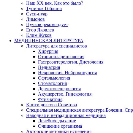
Наш XX век. Как это было?
Тупичок Гоблина
Суси-нуар
Лимонов
Пучков рекомендует
Егор Яковлев
Клим Жуков
МЕДИЦИНСКАЯ ЛИТЕРАТУРА
Литература для специалистов
Хирургия
Оториноларингология
Гастроэнтерология. Диетология
Педиатрия
Неврология. Нейрохирургия
Офтальмология
Стоматология
Дерматовенерология
Акушерство. Гинекология
Фтизиатрия
Книги доктора Советова
Специальная медицинская литература.Болезни. Сп
Народная и нетрадиционная медицина
Лечебное дыхание
Очищение организма
Авторские методики исцеления