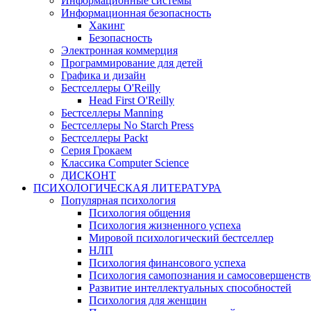
Информационные системы
Информационная безопасность
Хакинг
Безопасность
Электронная коммерция
Программирование для детей
Графика и дизайн
Бестселлеры O'Reilly
Head First O'Reilly
Бестселлеры Manning
Бестселлеры No Starch Press
Бестселлеры Packt
Серия Грокаем
Классика Computer Science
ДИСКОНТ
ПСИХОЛОГИЧЕСКАЯ ЛИТЕРАТУРА
Популярная психология
Психология общения
Психология жизненного успеха
Мировой психологический бестселлер
НЛП
Психология финансового успеха
Психология самопознания и самосовершенст
Развитие интеллектуальных способностей
Психология для женщин