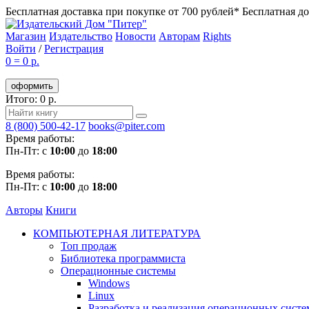
Бесплатная доставка при покупке от 700 рублей*
Бесплатная до
Магазин
Издательство
Новости
Авторам
Rights
Войти
/
Регистрация
0
=
0 р.
оформить
Итого: 0 р.
8 (800) 500-42-17
books@piter.com
Время работы:
Пн-Пт: с
10:00
до
18:00
Время работы:
Пн-Пт: с
10:00
до
18:00
Авторы
Книги
КОМПЬЮТЕРНАЯ ЛИТЕРАТУРА
Топ продаж
Библиотека программиста
Операционные системы
Windows
Linux
Разработка и реализация операционных систе