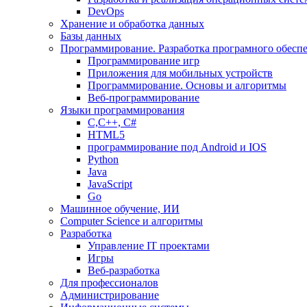
DevOps
Хранение и обработка данных
Базы данных
Программирование. Разработка програмного обесп
Программирование игр
Приложения для мобильных устройств
Программирование. Основы и алгоритмы
Веб-программирование
Языки программирования
С,С++, С#
HTML5
программирование под Android и IOS
Python
Java
JavaScript
Go
Машинное обучение, ИИ
Computer Science и алгоритмы
Разработка
Управление IT проектами
Игры
Веб-разработка
Для профессионалов
Администрирование