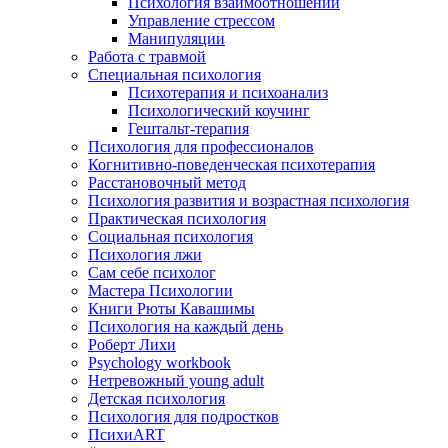
Психология взаимоотношений
Управление стрессом
Манипуляции
Работа с травмой
Специальная психология
Психотерапия и психоанализ
Психологический коучинг
Гештальт-терапия
Психология для профессионалов
Когнитивно-поведенческая психотерапия
Расстановочный метод
Психология развития и возрастная психология
Практическая психология
Социальная психология
Психология лжи
Сам себе психолог
Мастера Психологии
Книги Рюты Кавашимы
Психология на каждый день
Роберт Лихи
Psychology workbook
Нетревожный young adult
Детская психология
Психология для подростков
ПсихиART