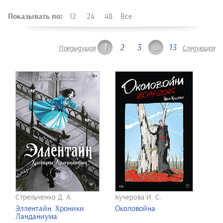
Показывать по:
12
24
48
Все
1
2
3
…
13
Предыдущая
Следующая
Стрельченко Д. А.
Кучерова И. С.
Эллентайн. Хроники
Околовойна
Ланданиума