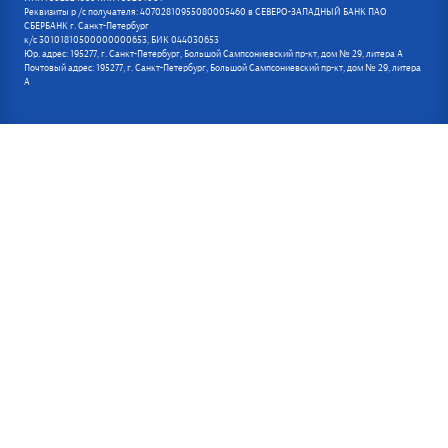
Реквизиты р /с получателя: 40702810955080005460 в СЕВЕРО-ЗАПАДНЫЙ БАНК ПАО
СБЕРБАНК г. Санкт-Петербург
к/с 30101810500000000653, БИК 044030653
Юр. адрес: 195277, г. Санкт-Петербург, Большой Сампсониевский пр-кт, дом № 29, литера А
Почтовый адрес: 195277, г. Санкт-Петербург, Большой Сампсониевский пр-кт, дом № 29, литера
А