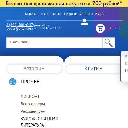
Бесплатная доставка при покупке от 700 рублей*
Магазин
Издательство
Новости
Авторам
Rights
Войти
8 (800) 500-42-17
Время работы:
0
=
0 р.
books@piter.com
Пн-Пт: с
10:00
до
18:00
/
✕
В
Авторы
Книги
р
ПРОЧЕЕ
ДИСКОНТ
Бестселлеры
Рекомендуем
ХУДОЖЕСТВЕННАЯ
ЛИТЕРАТУРА