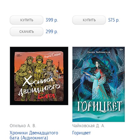
399 р.
575 р.
КУПИТЬ
КУПИТЬ
299 р.
СКАЧАТЬ
Огилько А. В.
Чайковская Д. А.
Хроники Двенадцатого
Горицвет
бата (Аудиокнига)