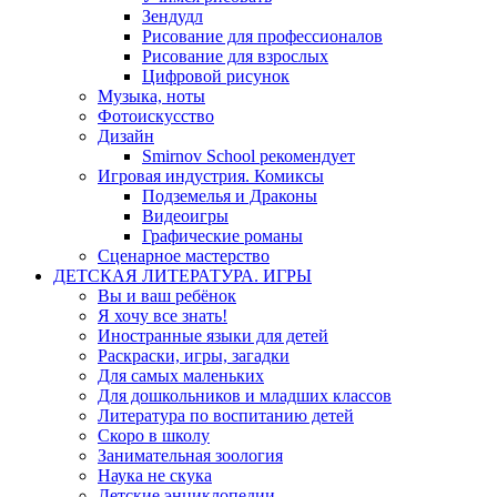
Зендудл
Рисование для профессионалов
Рисование для взрослых
Цифровой рисунок
Музыка, ноты
Фотоискусство
Дизайн
Smirnov School рекомендует
Игровая индустрия. Комиксы
Подземелья и Драконы
Видеоигры
Графические романы
Сценарное мастерство
ДЕТСКАЯ ЛИТЕРАТУРА. ИГРЫ
Вы и ваш ребёнок
Я хочу все знать!
Иностранные языки для детей
Раскраски, игры, загадки
Для самых маленьких
Для дошкольников и младших классов
Литература по воспитанию детей
Скоро в школу
Занимательная зоология
Наука не скука
Детские энциклопедии