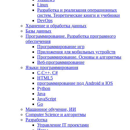
Linux
Разработка и реализация операционных
систем. Теоретические книги и учебники
DevOps
Хранение и обработка данных
Базы данных
Программирование. Разработка програмного
обеспечения
Программирование игр
Приложения для мобильных устройств
Программирование. Основы и алгоритмы
Веб-программирование
Языки программирования
С,С++, С#
HTML5
программирование под Android и IOS
Python
Java
JavaScript
Go
Машинное обучение, ИИ
Computer Science и алгоритмы
Разработка
Управление IT проектами