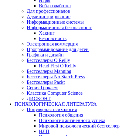
Игры
Веб-разработка
Для профессионалов
Администрирование
Информационные системы
Информационная безопасность
Хакинг
Безопасность
Электронная коммерция
Программирование для детей
Графика и дизайн
Бестселлеры O'Reilly
Head First O'Reilly
Бестселлеры Manning
Бестселлеры No Starch Press
Бестселлеры Packt
Серия Грокаем
Классика Computer Science
ДИСКОНТ
ПСИХОЛОГИЧЕСКАЯ ЛИТЕРАТУРА
Популярная психология
Психология общения
Психология жизненного успеха
Мировой психологический бестселлер
НЛП