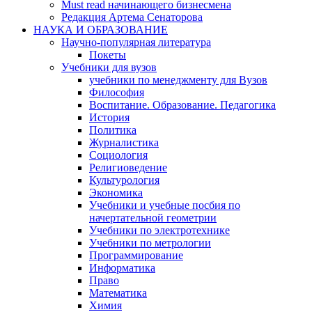
Must read начинающего бизнесмена
Редакция Артема Сенаторова
НАУКА И ОБРАЗОВАНИЕ
Научно-популярная литература
Покеты
Учебники для вузов
учебники по менеджменту для Вузов
Философия
Воспитание. Образование. Педагогика
История
Политика
Журналистика
Социология
Религиоведение
Культурология
Экономика
Учебники и учебные посбия по
начертательной геометрии
Учебники по электротехнике
Учебники по метрологии
Программирование
Информатика
Право
Математика
Химия