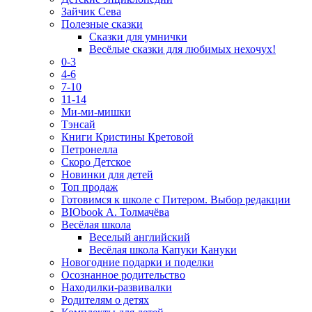
Зайчик Сева
Полезные сказки
Сказки для умнички
Весёлые сказки для любимых нехочух!
0-3
4-6
7-10
11-14
Ми-ми-мишки
Тэнсай
Книги Кристины Кретовой
Петронелла
Скоро Детское
Новинки для детей
Топ продаж
Готовимся к школе с Питером. Выбор редакции
BIObook А. Толмачёва
Весёлая школа
Веселый английский
Весёлая школа Капуки Кануки
Новогодние подарки и поделки
Осознанное родительство
Находилки-развивалки
Родителям о детях