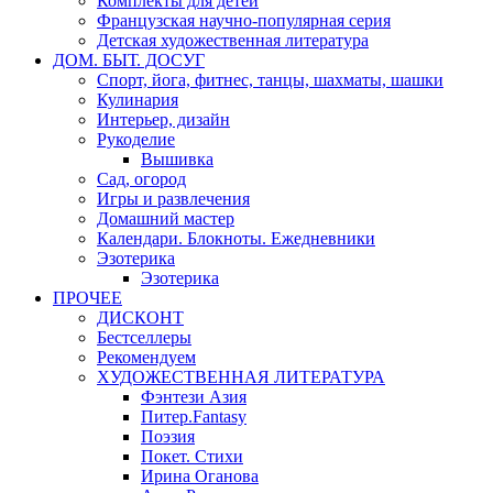
Комплекты для детей
Французская научно-популярная серия
Детская художественная литература
ДОМ. БЫТ. ДОСУГ
Спорт, йога, фитнес, танцы, шахматы, шашки
Кулинария
Интерьер, дизайн
Рукоделие
Вышивка
Сад, огород
Игры и развлечения
Домашний мастер
Календари. Блокноты. Ежедневники
Эзотерика
Эзотерика
ПРОЧЕЕ
ДИСКОНТ
Бестселлеры
Рекомендуем
ХУДОЖЕСТВЕННАЯ ЛИТЕРАТУРА
Фэнтези Азия
Питер.Fantasy
Поэзия
Покет. Стихи
Ирина Оганова