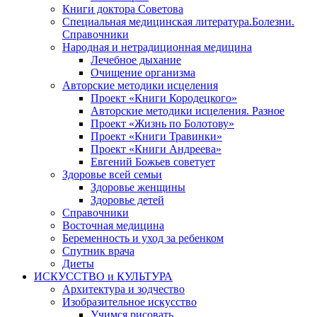
Книги доктора Советова
Специальная медицинская литература.Болезни.
Справочники
Народная и нетрадиционная медицина
Лечебное дыхание
Очищение организма
Авторские методики исцеления
Проект «Книги Кородецкого»
Авторские методики исцеления. Разное
Проект «Жизнь по Болотову»
Проект «Книги Травинки»
Проект «Книги Андреева»
Евгений Божьев советует
Здоровье всей семьи
Здоровье женщины
Здоровье детей
Справочники
Восточная медицина
Беременность и уход за ребенком
Спутник врача
Диеты
ИСКУССТВО и КУЛЬТУРА
Архитектура и зодчество
Изобразительное искусство
Учимся рисовать