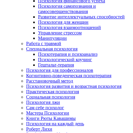
Психология финансового успеха
Психология самопознания и
самосовершенствования
Развитие интеллектуальных способностей
Психология для женщин
Психология взаимоотношений
Управление стрессом
Манипуляции
Работа с травмой
Специальная психология
Психотерапия и психоанализ
Психологический коучинг
Гештальт-терапия
Психология для профессионалов
Когнитивно-поведенческая психотерапия
Расстановочный метод
Психология развития и возрастная психология
Практическая психология
Социальная психология
Психология лжи
Сам себе психолог
Мастера Психологии
Книги Рюты Кавашимы
Психология на каждый день
Роберт Лихи