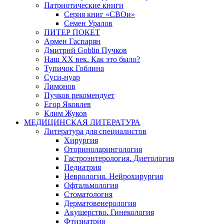
Патриотические книги
Серия книг «СВОи»
Семен Уралов
ПИТЕР ПОКЕТ
Армен Гаспарян
Дмитрий Goblin Пучков
Наш XX век. Как это было?
Тупичок Гоблина
Суси-нуар
Лимонов
Пучков рекомендует
Егор Яковлев
Клим Жуков
МЕДИЦИНСКАЯ ЛИТЕРАТУРА
Литература для специалистов
Хирургия
Оториноларингология
Гастроэнтерология. Диетология
Педиатрия
Неврология. Нейрохирургия
Офтальмология
Стоматология
Дерматовенерология
Акушерство. Гинекология
Фтизиатрия