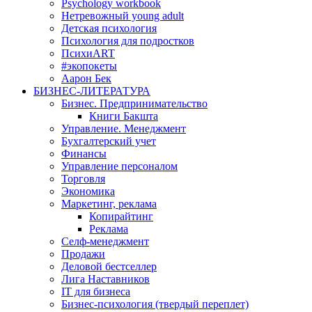
Psychology workbook
Нетревожный young adult
Детская психология
Психология для подростков
ПсихиART
#экопокеты
Аарон Бек
БИЗНЕС-ЛИТЕРАТУРА
Бизнес. Предпринимательство
Книги Бакшта
Управление. Менеджмент
Бухгалтерский учет
Финансы
Управление персоналом
Торговля
Экономика
Маркетинг, реклама
Копирайтинг
Реклама
Селф-менеджмент
Продажи
Деловой бестселлер
Лига Наставников
IT для бизнеса
Бизнес-психология (твердый переплет)