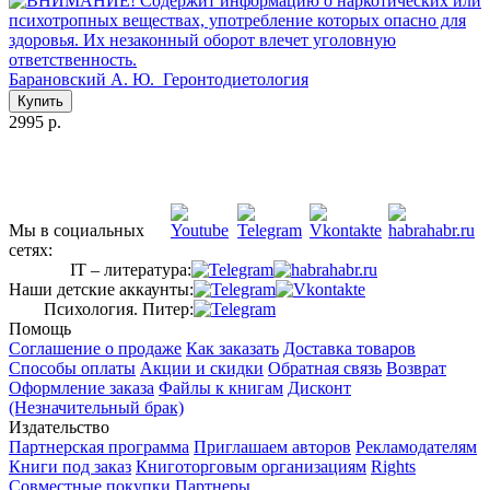
Барановский А. Ю.
Геронтодиетология
Купить
2995 р.
Мы в социальных
сетях:
IT – литература:
Наши детские аккаунты:
Психология. Питер:
Помощь
Соглашение о продаже
Как заказать
Доставка товаров
Способы оплаты
Акции и скидки
Обратная связь
Возврат
Оформление заказа
Файлы к книгам
Дисконт
(Незначительный брак)
Издательство
Партнерская программа
Приглашаем авторов
Рекламодателям
Книги под заказ
Книготорговым организациям
Rights
Совместные покупки
Партнеры