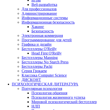
Игры
Веб-разработка
Для профессионалов
Администрирование
Информационные системы
Информационная безопасность
Хакинг
Безопасность
Электронная коммерция
Программирование для детей
Графика и дизайн
Бестселлеры O'Reilly
Head First O'Reilly
Бестселлеры Manning
Бестселлеры No Starch Press
Бестселлеры Packt
Серия Грокаем
Классика Computer Science
ДИСКОНТ
ПСИХОЛОГИЧЕСКАЯ ЛИТЕРАТУРА
Популярная психология
Психология общения
Психология жизненного успеха
Мировой психологический бестселлер
НЛП