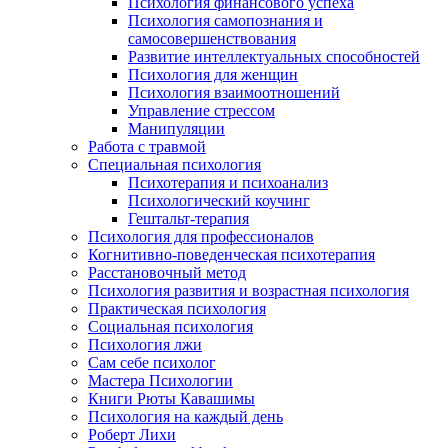
Психология финансового успеха
Психология самопознания и
самосовершенствования
Развитие интеллектуальных способностей
Психология для женщин
Психология взаимоотношений
Управление стрессом
Манипуляции
Работа с травмой
Специальная психология
Психотерапия и психоанализ
Психологический коучинг
Гештальт-терапия
Психология для профессионалов
Когнитивно-поведенческая психотерапия
Расстановочный метод
Психология развития и возрастная психология
Практическая психология
Социальная психология
Психология лжи
Сам себе психолог
Мастера Психологии
Книги Рюты Кавашимы
Психология на каждый день
Роберт Лихи