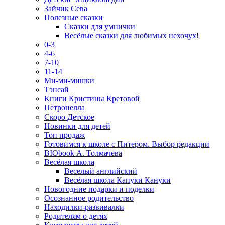
Зайчик Сева
Полезные сказки
Сказки для умнички
Весёлые сказки для любимых нехочух!
0-3
4-6
7-10
11-14
Ми-ми-мишки
Тэнсай
Книги Кристины Кретовой
Петронелла
Скоро Детское
Новинки для детей
Топ продаж
Готовимся к школе с Питером. Выбор редакции
BIObook А. Толмачёва
Весёлая школа
Веселый английский
Весёлая школа Капуки Кануки
Новогодние подарки и поделки
Осознанное родительство
Находилки-развивалки
Родителям о детях