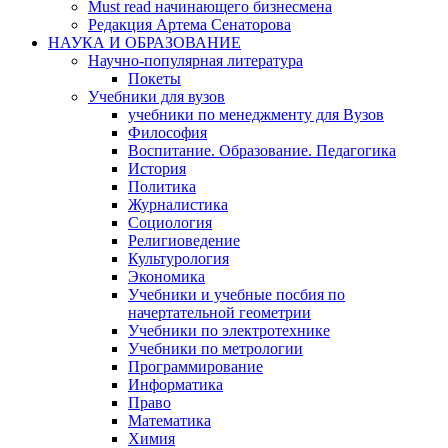
Must read начинающего бизнесмена
Редакция Артема Сенаторова
НАУКА И ОБРАЗОВАНИЕ
Научно-популярная литература
Покеты
Учебники для вузов
учебники по менеджменту для Вузов
Философия
Воспитание. Образование. Педагогика
История
Политика
Журналистика
Социология
Религиоведение
Культурология
Экономика
Учебники и учебные посбия по
начертательной геометрии
Учебники по электротехнике
Учебники по метрологии
Программирование
Информатика
Право
Математика
Химия