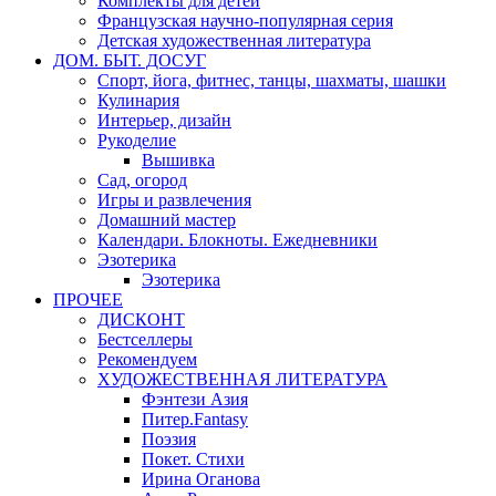
Комплекты для детей
Французская научно-популярная серия
Детская художественная литература
ДОМ. БЫТ. ДОСУГ
Спорт, йога, фитнес, танцы, шахматы, шашки
Кулинария
Интерьер, дизайн
Рукоделие
Вышивка
Сад, огород
Игры и развлечения
Домашний мастер
Календари. Блокноты. Ежедневники
Эзотерика
Эзотерика
ПРОЧЕЕ
ДИСКОНТ
Бестселлеры
Рекомендуем
ХУДОЖЕСТВЕННАЯ ЛИТЕРАТУРА
Фэнтези Азия
Питер.Fantasy
Поэзия
Покет. Стихи
Ирина Оганова