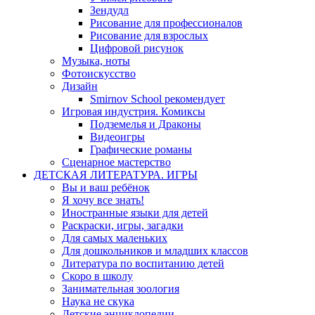
Зендудл
Рисование для профессионалов
Рисование для взрослых
Цифровой рисунок
Музыка, ноты
Фотоискусство
Дизайн
Smirnov School рекомендует
Игровая индустрия. Комиксы
Подземелья и Драконы
Видеоигры
Графические романы
Сценарное мастерство
ДЕТСКАЯ ЛИТЕРАТУРА. ИГРЫ
Вы и ваш ребёнок
Я хочу все знать!
Иностранные языки для детей
Раскраски, игры, загадки
Для самых маленьких
Для дошкольников и младших классов
Литература по воспитанию детей
Скоро в школу
Занимательная зоология
Наука не скука
Детские энциклопедии