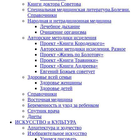
Книги доктора Советова
Специальная медицинская литература.Болезни.
Справочники
Народная и нетрадиционная медицина
Лечебное дыхание
Очищение организма
Авторские методики исцеления
Проект «Книги Кородецкого»
Авторские методики исцеления. Разное
Проект «Жизнь по Болотову»
Проект «Книги Травинки»
Проект «Книги Андреева»
Евгений Божьев советует
Здоровье всей семьи
Здоровье женщины
Здоровье детей
Справочники
Восточная медицина
Беременность и уход за ребенком
Спутник врача
Диеты
ИСКУССТВО и КУЛЬТУРА
Архитектура и зодчество
Изобразительное искусство
Учимся рисовать