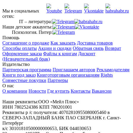
Мы в социальных
сетях:
IT – литература:
Наши детские аккаунты:
Психология. Питер:
Помощь
Соглашение о продаже
Как заказать
Доставка товаров
Способы оплаты
Акции и скидки
Обратная связь
Возврат
Оформление заказа
Файлы к книгам
Дисконт
(Незначительный брак)
Издательство
Партнерская программа
Приглашаем авторов
Рекламодателям
Книги под заказ
Книготорговым организациям
Rights
Совместные покупки
Партнеры
О нас
О компании
Новости
Где купить
Контакты
Вакансии
Наши реквизиты:ООО «Мейл Плюс»
ИНН 7802524386 КПП 780201001
Реквизиты р /с получателя: 40702810955080005460 в
СЕВЕРО-ЗАПАДНЫЙ БАНК ПАО СБЕРБАНК г. Санкт-
Петербург
к/с 30101810500000000653, БИК 044030653