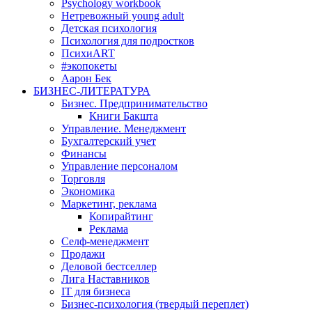
Psychology workbook
Нетревожный young adult
Детская психология
Психология для подростков
ПсихиART
#экопокеты
Аарон Бек
БИЗНЕС-ЛИТЕРАТУРА
Бизнес. Предпринимательство
Книги Бакшта
Управление. Менеджмент
Бухгалтерский учет
Финансы
Управление персоналом
Торговля
Экономика
Маркетинг, реклама
Копирайтинг
Реклама
Селф-менеджмент
Продажи
Деловой бестселлер
Лига Наставников
IT для бизнеса
Бизнес-психология (твердый переплет)