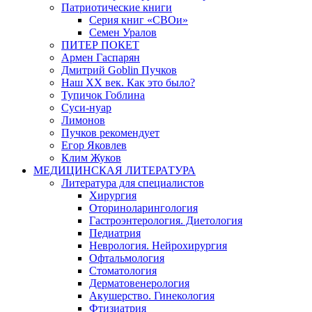
Патриотические книги
Серия книг «СВОи»
Семен Уралов
ПИТЕР ПОКЕТ
Армен Гаспарян
Дмитрий Goblin Пучков
Наш XX век. Как это было?
Тупичок Гоблина
Суси-нуар
Лимонов
Пучков рекомендует
Егор Яковлев
Клим Жуков
МЕДИЦИНСКАЯ ЛИТЕРАТУРА
Литература для специалистов
Хирургия
Оториноларингология
Гастроэнтерология. Диетология
Педиатрия
Неврология. Нейрохирургия
Офтальмология
Стоматология
Дерматовенерология
Акушерство. Гинекология
Фтизиатрия