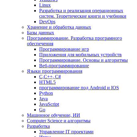
Linux
Разработка и реализация операционных
систем. Теоретические книги и учебники
DevOps
Хранение и обработка данных
Базы данных
Программирование. Разработка програмного
обеспечения
Программирование игр
Приложения для мобильных устройств
Программирование. Основы и алгоритмы
Веб-программирование
Языки программирования
С,С++, С#
HTML5
программирование под Android и IOS
Python
Java
JavaScript
Go
Машинное обучение, ИИ
Computer Science и алгоритмы
Разработка
Управление IT проектами