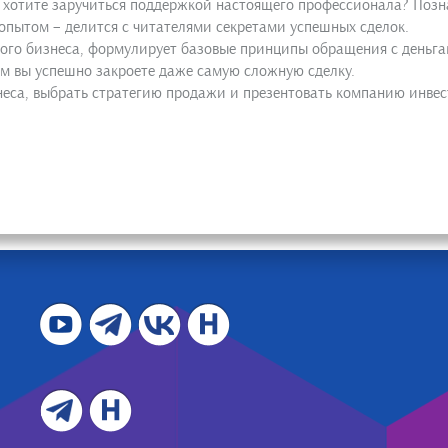
 хотите заручиться поддержкой настоящего профессионала? Позн
опытом – делится с читателями секретами успешных сделок.
го бизнеса, формулирует базовые принципы обращения с деньгам
ым вы успешно закроете даже самую сложную сделку.
знеса, выбрать стратегию продажи и презентовать компанию инвес