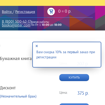
0
=
0 р.
Войти
/
Регистрация
8 (800) 500-42-17
Время работы:
books@piter.com
Пн-Пт: с
10:00
до
18:00
и
✕
Вам скидка 10% за первый заказ при
регистрации
Бумажная книга
Цена:
207 р.
КУПИТЬ
Дисконт
Цена:
375 р.
(Незначительный брак)