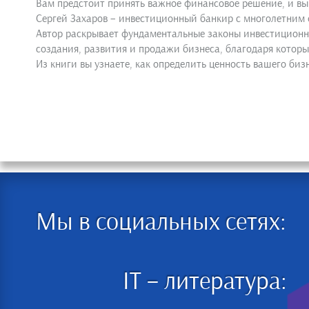
Вам предстоит принять важное финансовое решение, и вы
Сергей Захаров – инвестиционный банкир с многолетним 
Автор раскрывает фундаментальные законы инвестиционно
создания, развития и продажи бизнеса, благодаря котор
Из книги вы узнаете, как определить ценность вашего би
Мы в социальных сетях:
IT – литература: