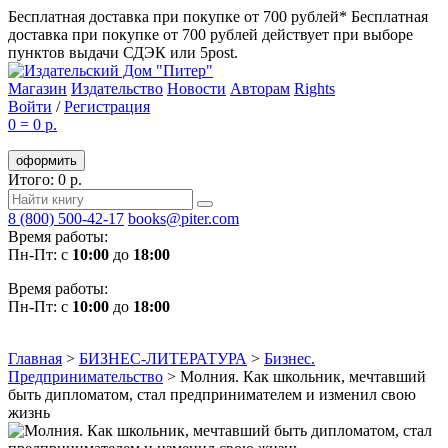
Бесплатная доставка при покупке от 700 рублей*
Бесплатная
доставка при покупке от 700 рублей действует при выборе
пунктов выдачи СДЭК или 5post.
Магазин
Издательство
Новости
Авторам
Rights
Войти
/
Регистрация
0
=
0 р.
оформить
Итого: 0 р.
8 (800) 500-42-17
books@piter.com
Время работы:
Пн-Пт: с
10:00
до
18:00
Время работы:
Пн-Пт: с
10:00
до
18:00
Главная
>
БИЗНЕС-ЛИТЕРАТУРА
>
Бизнес.
Предпринимательство
>
Молния. Как школьник, мечтавший
быть дипломатом, стал предпринимателем и изменил свою
жизнь