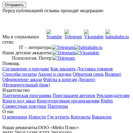
Отправить
Перед публикацией отзывы проходят модерацию
Мы в социальных
сетях:
IT – литература:
Наши детские аккаунты:
Психология. Питер:
Помощь
Соглашение о продаже
Как заказать
Доставка товаров
Способы оплаты
Акции и скидки
Обратная связь
Возврат
Оформление заказа
Файлы к книгам
Дисконт
(Незначительный брак)
Издательство
Партнерская программа
Приглашаем авторов
Рекламодателям
Книги под заказ
Книготорговым организациям
Rights
Совместные покупки
Партнеры
О нас
О компании
Новости
Где купить
Контакты
Вакансии
Наши реквизиты:ООО «Мейл Плюс»
ИНН 7802524386 КПП 780201001