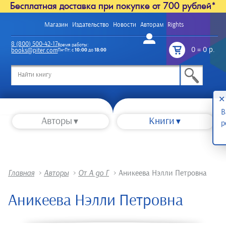
Бесплатная доставка при покупке от 700 рублей*
Магазин
Издательство
Новости
Авторам
Rights
Войти
8 (800) 500-42-17
Время работы:
0
=
0 р.
books@piter.com
Пн-Пт: с
10:00
до
18:00
/
✕
В
Авторы
Книги
р
Главная
>
Авторы
>
От А до Г
>
Аникеева Нэлли Петровна
Аникеева Нэлли Петровна