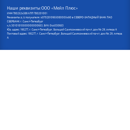
Наши реквизиты:ООО «Мейл Плюс»
ИНН 7802524386 КПП 780201001
Реквизиты р /с получателя: 40702810955080005460 в СЕВЕРО-ЗАПАДНЫЙ БАНК ПАО
СБЕРБАНК г. Санкт-Петербург
к/с 30101810500000000653, БИК 044030653
Юр. адрес: 195277, г. Санкт-Петербург, Большой Сампсониевский пр-кт, дом № 29, литера А
Почтовый адрес: 195277, г. Санкт-Петербург, Большой Сампсониевский пр-кт, дом № 29, литера
А