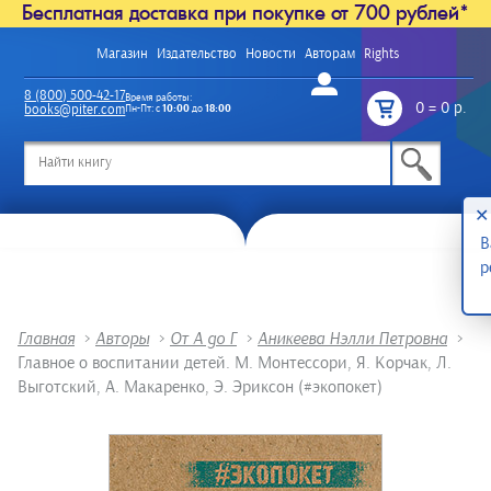
Бесплатная доставка при покупке от 700 рублей*
Магазин
Издательство
Новости
Авторам
Rights
Войти
8 (800) 500-42-17
Время работы:
0
=
0 р.
books@piter.com
Пн-Пт: с
10:00
до
18:00
/
✕
В
р
Главная
>
Авторы
>
От А до Г
>
Аникеева Нэлли Петровна
>
Главное о воспитании детей. М. Монтессори, Я. Корчак, Л.
Выготский, А. Макаренко, Э. Эриксон (#экопокет)