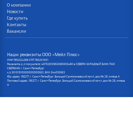
О компании
Новости
Где купить
Контакты
Вакансии
Наши реквизиты:ООО «Мейл Плюс»
ИНН 7802524386 КПП 780201001
Реквизиты р /с получателя: 40702810955080005460 в СЕВЕРО-ЗАПАДНЫЙ БАНК ПАО
СБЕРБАНК г. Санкт-Петербург
к/с 30101810500000000653, БИК 044030653
Юр. адрес: 195277, г. Санкт-Петербург, Большой Сампсониевский пр-кт, дом № 29, литера А
Почтовый адрес: 195277, г. Санкт-Петербург, Большой Сампсониевский пр-кт, дом № 29, литера
А