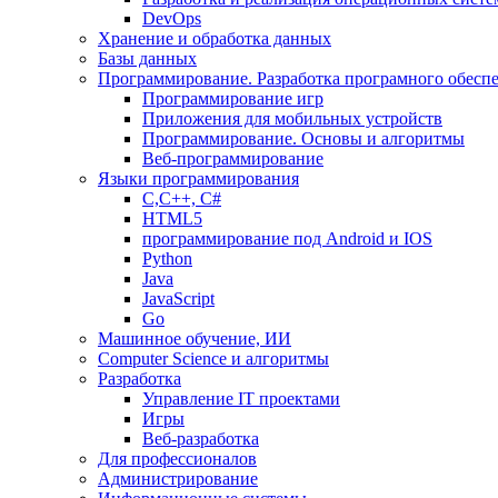
DevOps
Хранение и обработка данных
Базы данных
Программирование. Разработка програмного обесп
Программирование игр
Приложения для мобильных устройств
Программирование. Основы и алгоритмы
Веб-программирование
Языки программирования
С,С++, С#
HTML5
программирование под Android и IOS
Python
Java
JavaScript
Go
Машинное обучение, ИИ
Computer Science и алгоритмы
Разработка
Управление IT проектами
Игры
Веб-разработка
Для профессионалов
Администрирование