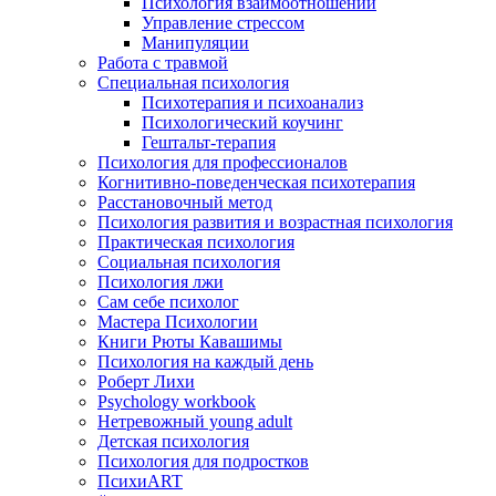
Психология взаимоотношений
Управление стрессом
Манипуляции
Работа с травмой
Специальная психология
Психотерапия и психоанализ
Психологический коучинг
Гештальт-терапия
Психология для профессионалов
Когнитивно-поведенческая психотерапия
Расстановочный метод
Психология развития и возрастная психология
Практическая психология
Социальная психология
Психология лжи
Сам себе психолог
Мастера Психологии
Книги Рюты Кавашимы
Психология на каждый день
Роберт Лихи
Psychology workbook
Нетревожный young adult
Детская психология
Психология для подростков
ПсихиART