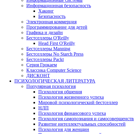
Информационные системы
Информационная безопасность
Хакинг
Безопасность
Электронная коммерция
Программирование для детей
Графика и дизайн
Бестселлеры O'Reilly
Head First O'Reilly
Бестселлеры Manning
Бестселлеры No Starch Press
Бестселлеры Packt
Серия Грокаем
Классика Computer Science
ДИСКОНТ
ПСИХОЛОГИЧЕСКАЯ ЛИТЕРАТУРА
Популярная психология
Психология общения
Психология жизненного успеха
Мировой психологический бестселлер
НЛП
Психология финансового успеха
Психология самопознания и самосовершенст
Развитие интеллектуальных способностей
Психология для женщин