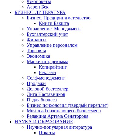
#экопокеты
Аарон Бек
БИЗНЕС-ЛИТЕРАТУРА
Бизнес. Предпринимательство
Книги Бакшта
Управление. Менеджмент
Бухгалтерский учет
Финансы
Управление персоналом
Торговля
Экономика
Маркетинг, реклама
Копирайтинг
Реклама
Селф-менеджмент
Продажи
Деловой бестселлер
Лига Наставников
IT для бизнеса
Бизнес-психология (твердый переплет)
Must read начинающего бизнесмена
Редакция Артема Сенаторова
НАУКА И ОБРАЗОВАНИЕ
Научно-популярная литература
Покеты