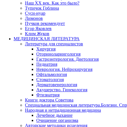
Наш XX век. Как это было?
Тупичок Гоблина
Суси-нуар
Лимонов
Пучков рекомендует
Егор Яковлев
Клим Жуков
МЕДИЦИНСКАЯ ЛИТЕРАТУРА
Литература для специалистов
Хирургия
Оториноларингология
Гастроэнтерология. Диетология
Педиатрия
Неврология. Нейрохирургия
Офтальмология
Стоматология
Дерматовенерология
Акушерство. Гинекология
Фтизиатрия
Книги доктора Советова
Специальная медицинская литература.Болезни. Сп
Народная и нетрадиционная медицина
Лечебное дыхание
Очищение организма
Авторские методики исцеления