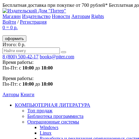
Бесплатная доставка при покупке от 700 рублей*
Бесплатная до
Магазин
Издательство
Новости
Авторам
Rights
Войти
/
Регистрация
0
=
0 р.
оформить
Итого: 0 р.
8 (800) 500-42-17
books@piter.com
Время работы:
Пн-Пт: с
10:00
до
18:00
Время работы:
Пн-Пт: с
10:00
до
18:00
Авторы
Книги
КОМПЬЮТЕРНАЯ ЛИТЕРАТУРА
Топ продаж
Библиотека программиста
Операционные системы
Windows
Linux
Разработка и реализация операционных систе