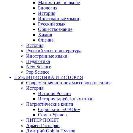
Математика в школе
Биология
История
Иностранные языки
Русский язык
Обществознание
Химия
Физика
История
Русский язык и литература
Иностранные языки
Педагогика
New Science
Pop Science
ПУБЛИЦИСТИКА И ИСТОРИЯ
Современная история массового насилия
История
История России
История зарубежных стран
Патриотические книги
Серия книг «СВОи»
Семен Уралов
ПИТЕР ПОКЕТ
Армен Гаспарян
Дмитрий Goblin Пучков