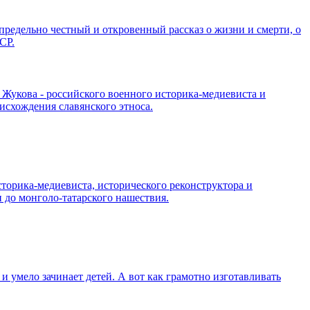
редельно честный и откровенный рассказ о жизни и смерти, о
СР.
Жукова - российского военного историка-медиевиста и
исхождения славянского этноса.
торика-медиевиста, исторического реконструктора и
 до монголо-татарского нашествия.
 и умело зачинает детей. А вот как грамотно изготавливать