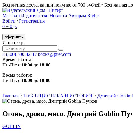
Бесплатная доставка при покупке от 700 рублей*
Бесплатная до
Магазин
Издательство
Новости
Авторам
Rights
Войти
/
Регистрация
0
=
0 р.
оформить
Итого: 0 р.
8 (800) 500-42-17
books@piter.com
Время работы:
Пн-Пт: с
10:00
до
18:00
Время работы:
Пн-Пт: с
10:00
до
18:00
Главная
>
ПУБЛИЦИСТИКА И ИСТОРИЯ
>
Дмитрий Goblin 
Огонь, дрова, мясо. Дмитрий Goblin Пу
GOBLIN