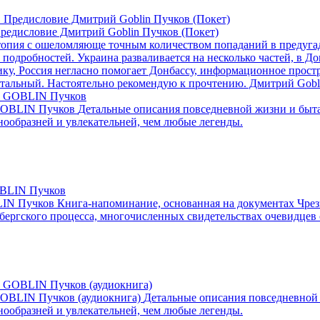
редисловие Дмитрий Goblin Пучков (Покет)
пия с ошеломляюще точным количеством попаданий в предугадан
одробностей. Украина разваливается на несколько частей, в До
у, Россия негласно помогает Донбассу, информационное простр
брутальный. Настоятельно рекомендую к прочтению. Дмитрий Gobl
 GOBLIN Пучков
Детальные описания повседневной жизни и быта
нообразней и увлекательней, чем любые легенды.
LIN Пучков
Книга-напоминание, основанная на документах Чре
ергского процесса, многочисленных свидетельствах очевидцев с
GOBLIN Пучков (аудиокнига)
Детальные описания повседневной 
нообразней и увлекательней, чем любые легенды.