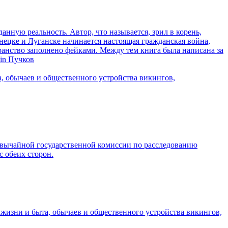
ную реальность. Автор, что называется, зрил в корень,
нецке и Луганске начинается настоящая гражданская война,
анство заполнено фейками. Между тем книга была написана за
in Пучков
, обычаев и общественного устройства викингов,
звычайной государственной комиссии по расследованию
 обеих сторон.
жизни и быта, обычаев и общественного устройства викингов,