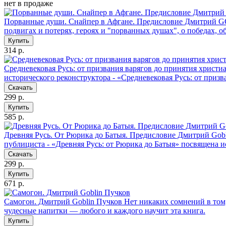
нет в продаже
Порванные души. Снайпер в Афгане. Предисловие Дмитрий G
подвигах и потерях, героях и "порванных душах", о победах, 
Купить
314 р.
Средневековая Русь: от призвания варягов до принятия христ
исторического реконструктора - «Средневековая Русь: от приз
Скачать
299 р.
Купить
585 р.
Древняя Русь. От Рюрика до Батыя. Предисловие Дмитрий Gob
публициста - «Древняя Русь: от Рюрика до Батыя» посвящена и
Скачать
299 р.
Купить
671 р.
Самогон. Дмитрий Goblin Пучков
Нет никаких сомнений в том,
чудесные напитки — любого и каждого научит эта книга.
Купить