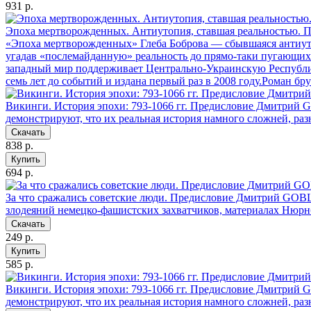
931 р.
Эпоха мертворожденных. Антиутопия, ставшая реальностью. П
«Эпоха мертворожденных» Глеба Боброва — сбывшаяся антиуто
угадав «послемайданную» реальность до прямо-таки пугающих п
западный мир поддерживает Центрально-Украинскую Республик
семь лет до событий и издана первый раз в 2008 году.Роман 
Викинги. История эпохи: 793-1066 гг. Предисловие Дмитрий
демонстрируют, что их реальная история намного сложней, раз
Скачать
838 р.
Купить
694 р.
За что сражались советские люди. Предисловие Дмитрий GOB
злодеяний немецко-фашистских захватчиков, материалах Нюрнб
Скачать
249 р.
Купить
585 р.
Викинги. История эпохи: 793-1066 гг. Предисловие Дмитрий 
демонстрируют, что их реальная история намного сложней, раз