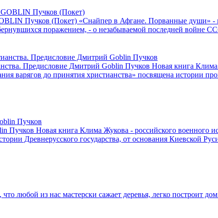
OBLIN Пучков (Покет)
«Снайпер в Афгане. Порванные души» - п
обернувшихся поражением, - о незабываемой последней войне СС
ианства. Предисловие Дмитрий Goblin Пучков
Новая книга Клима 
вания варягов до принятия христианства» посвящена истории про
lin Пучков
Новая книга Клима Жукова - российского военного ис
стории Древнерусского государства, от основания Киевской Руси
 что любой из нас мастерски сажает деревья, легко построит дом