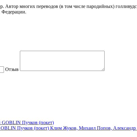
ер. Автор многих переводов (в том числе пародийных) голливуд
й Федерации.
Отзыв
GOBLIN Пучков (покет)
Клим Жуков, Михаил Попов, Александр 