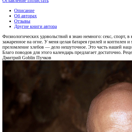
Оглавление
Полистать
Описание
Об авторах
Отзывы
Другие книги автора
Физиологических удовольствий я знаю немного: секс, спорт, в 
зажаренное на огне. У меня целая батарея грилей и коптилен 
преломление хлебов — дело нешуточное. Это часть нашей нац
Благо поводов для этого календарь предлагает достаточно. Рец
Дмитрий Goblin Пучков