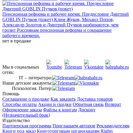
Пенсионная реформа и рабочее время. Предисловие Дмитрий
GOBLIN Пучков (покет)
Клим Жуков, Михаил Попов,
Александр Золотов и Дмитрий Пучков разбираются, чем
грозит Россиянам пенсионная реформа и сокращение
рабочего времени.
нет в продаже
Мы в социальных
сетях:
IT – литература:
Наши детские аккаунты:
Психология. Питер:
Помощь
Соглашение о продаже
Как заказать
Доставка товаров
Способы оплаты
Акции и скидки
Обратная связь
Возврат
Оформление заказа
Файлы к книгам
Дисконт
(Незначительный брак)
Издательство
Партнерская программа
Приглашаем авторов
Рекламодателям
Книги под заказ
Книготорговым организациям
Rights