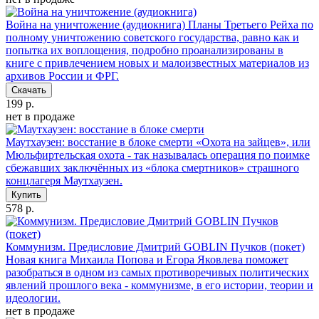
Война на уничтожение (аудиокнига)
Планы Третьего Рейха по
полному уничтожению советского государства, равно как и
попытка их воплощения, подробно проанализированы в
книге с привлечением новых и малоизвестных материалов из
архивов России и ФРГ.
Скачать
199 р.
нет в продаже
Маутхаузен: восстание в блоке смерти
«Охота на зайцев», или
Мюльфиртельская охота - так называлась операция по поимке
сбежавших заключённых из «блока смертников» страшного
концлагеря Маутхаузен.
Купить
578 р.
Коммунизм. Предисловие Дмитрий GOBLIN Пучков (покет)
Новая книга Михаила Попова и Егора Яковлева поможет
разобраться в одном из самых противоречивых политических
явлений прошлого века - коммунизме, в его истории, теории и
идеологии.
нет в продаже