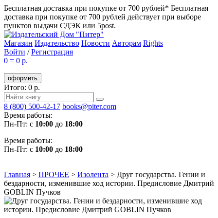
Бесплатная доставка при покупке от 700 рублей*
Бесплатная
доставка при покупке от 700 рублей действует при выборе
пунктов выдачи СДЭК или 5post.
Магазин
Издательство
Новости
Авторам
Rights
Войти
/
Регистрация
0
=
0 р.
оформить
Итого: 0 р.
8 (800) 500-42-17
books@piter.com
Время работы:
Пн-Пт: с
10:00
до
18:00
Время работы:
Пн-Пт: с
10:00
до
18:00
Главная
>
ПРОЧЕЕ
>
Изолента
>
Друг государства. Гении и
бездарности, изменившие ход истории. Предисловие Дмитрий
GOBLIN Пучков