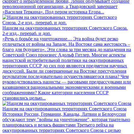
скорбит о неразделенной любви, Ленин обдумывает создание
революционной организации, а Твардовский завершает
«Василия Теркина». Под пером историка Егора...
Нацизм на оккупированных территориях Советского Союза.
2-е изд., перераб. и доп.
«Речь о борьбе на уничтожение… Эта война будет резко
отличаться от войны на Западе. На Востоке сама жестокость –
благо для будущего». Эти слова за три месяца до нападения на
Советский Союз произнес Адольф Гитлер. Многие аспекты
нацистской истребительной политики на оккупированных
территориях СССР до сих пор являются предметом научных
дискуссий. Были ли совершенные на Востоке преступления
результатом последовательно осуществлявшегося плана? Чем
руководствовались нацисты — расовыми предрассудками или
казавшимися рациональными экономическими и военными
соображениями? Какие категории населения СССР
становились целью...
Нацизм на оккупированных территориях Советского Союза
Историки России, Германии, Канады, Латвии и Белоруссии
обсуждают тему "войны на уничтожение", которая тщательно
планировалась и велась фашистами Третьего рейха на
оккупированных территориях Советского Союза с целью