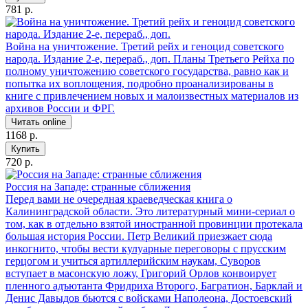
781 р.
Война на уничтожение. Третий рейх и геноцид советского
народа. Издание 2-е, перераб., доп.
Планы Третьего Рейха по
полному уничтожению советского государства, равно как и
попытка их воплощения, подробно проанализированы в
книге с привлечением новых и малоизвестных материалов из
архивов России и ФРГ.
Читать online
1168 р.
Купить
720 р.
Россия на Западе: странные сближения
Перед вами не очередная краеведческая книга о
Калининградской области. Это литературный мини-сериал о
том, как в отдельно взятой иностранной провинции протекала
большая история России. Петр Великий приезжает сюда
инкогнито, чтобы вести кулуарные переговоры с прусским
герцогом и учиться артиллерийским наукам, Суворов
вступает в масонскую ложу, Григорий Орлов конвоирует
пленного адъютанта Фридриха Второго, Багратион, Барклай и
Денис Давыдов бьются с войсками Наполеона, Достоевский