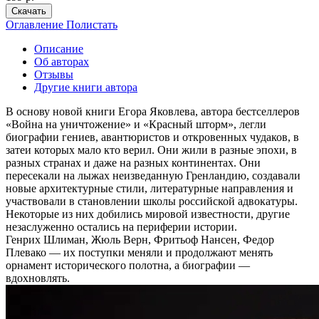
Скачать
Оглавление
Полистать
Описание
Об авторах
Отзывы
Другие книги автора
В основу новой книги Егора Яковлева, автора бестселлеров
«Война на уничтожение» и «Красный шторм», легли
биографии гениев, авантюристов и откровенных чудаков, в
затеи которых мало кто верил. Они жили в разные эпохи, в
разных странах и даже на разных континентах. Они
пересекали на лыжах неизведанную Гренландию, создавали
новые архитектурные стили, литературные направления и
участвовали в становлении школы российской адвокатуры.
Некоторые из них добились мировой известности, другие
незаслуженно остались на периферии истории.
Генрих Шлиман, Жюль Верн, Фритьоф Нансен, Федор
Плевако — их поступки меняли и продолжают менять
орнамент исторического полотна, а биографии —
вдохновлять.