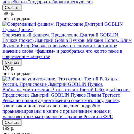
истребить и "подорвать биологическую сил
Скачать
586 р.
нет в продаже
Современный фашизм. Предисловие Дмитрий GOBLIN
Пучков (покет)
Дмитрий Goblin Пучков, Михаил Попов, Клим
Жуков и Егор Яковлев призывают вспомнить истинное
значение слова «фашизм» и разобраться что же это такое в
современном обществе
Скачать
176 р.
нет в продаже
Война на уничтожение. Что готовил Третий Рейх для России.
Предисловие Дмитрий GOBLIN Пучков
Планы Третьего
Рейха по полному уничтожению советского государства,
равно как и попытка их воплощения, подробно
проанализированы в книге с привлечением новых и
малоизвестных материалов из архивов России и ФРГ.
Скачать
199 р.
нет в продаже