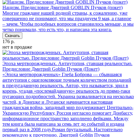
Нацизм. Предисловие Дмитрий GOBLIN Пучков (покет)
Многие граждане нашей родной страны, к сожалению, уже
совершенно не понимают, что мы празднуем 9 мая, а главное
– зачем. Чтобы подобных вопросов становилось меньше, и мы
четко понимали, что есть что, и написана эта книга.
Скачать
176 р.
нет в продаже
Эпоха мертворожденных. Антиутопия, ставшая реальностью.
Предисловие Дмитрий Goblin Пучков (Покет)
«Эпоха мертворожденных» Глеба Боброва — сбывшаяся
антиутопия с ошеломляюще точным количеством попаданий
в предугаданную реальность. Автор, что называется, зрил в
корень, угадав «послемайданную» реальность до прямо-таки
пугающих подробностей. Украина разваливается на несколько
частей, в Донецке и Луганске начинается настоящая
гражданская война, западный мир поддерживает Центрально-
Украинскую Республику, Россия негласно помогает Донбассу,
информационное пространство заполнено фейками. Между
тем книга была написана за семь лет до событий и издана
первый раз в 2008 году.Роман брутальный. Настоятельно
рекомендую к прочтению. Дмитрий Goblin Пучков