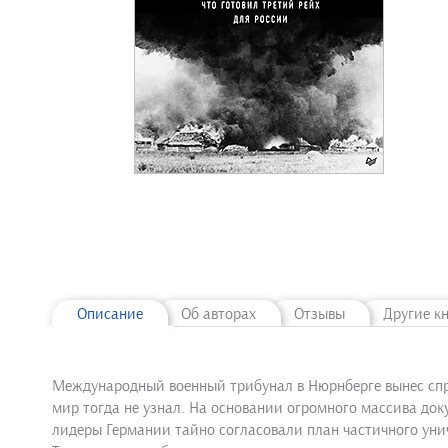
Описание
Об авторах
Отзывы
Другие к
Международный военный трибунал в Нюрнберге вынес спр
мир тогда не узнал. На основании огромного массива доку
лидеры Германии тайно согласовали план частичного унич