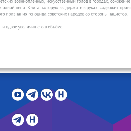
ветских военнопленных, искусственный голод в городах, сожжение 
 одной цепи. Книга, которую вы держите в руках, содержит прин
о признания геноцида советских народов со стороны нацистов.
 и вдвое увеличил его в объёме.