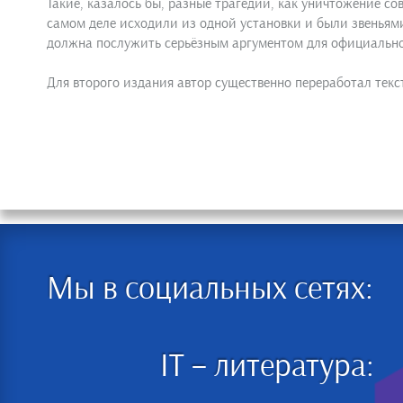
Такие, казалось бы, разные трагедии, как уничтожение со
самом деле исходили из одной установки и были звеньями
должна послужить серьёзным аргументом для официальног
Для второго издания автор существенно переработал текст
Мы в социальных сетях:
IT – литература: