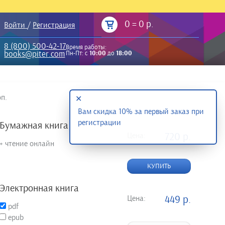
0
=
0 р.
Войти
/
Регистрация
8 (800) 500-42-17
Время работы:
books@piter.com
Пн-Пт: с
10:00
до
18:00
п.
✕
Вам скидка 10% за первый заказ при
регистрации
Бумажная книга
Цена:
720 р.
+ чтение онлайн
КУПИТЬ
Электронная книга
Цена:
449 р.
pdf
epub