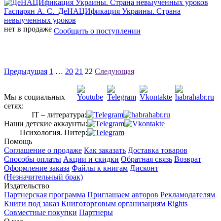
Гаспарян А. С.
ДеНАЦИфикация Украины. Страна
невыученных уроков
нет в продаже
Сообщить о поступлении
Предыдущая
1
…
20
21
22
Следующая
Мы в социальных
сетях:
IT – литература:
Наши детские аккаунты:
Психология. Питер:
Помощь
Соглашение о продаже
Как заказать
Доставка товаров
Способы оплаты
Акции и скидки
Обратная связь
Возврат
Оформление заказа
Файлы к книгам
Дисконт
(Незначительный брак)
Издательство
Партнерская программа
Приглашаем авторов
Рекламодателям
Книги под заказ
Книготорговым организациям
Rights
Совместные покупки
Партнеры