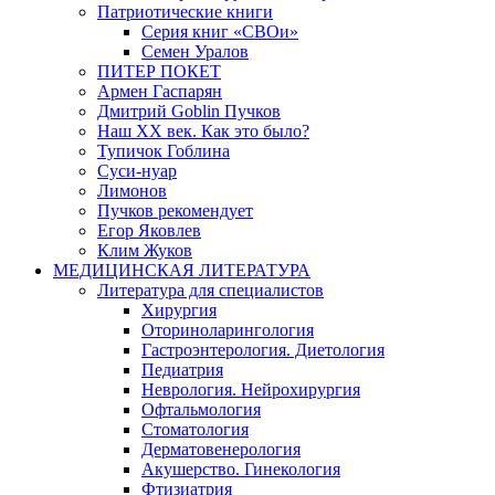
Патриотические книги
Серия книг «СВОи»
Семен Уралов
ПИТЕР ПОКЕТ
Армен Гаспарян
Дмитрий Goblin Пучков
Наш XX век. Как это было?
Тупичок Гоблина
Суси-нуар
Лимонов
Пучков рекомендует
Егор Яковлев
Клим Жуков
МЕДИЦИНСКАЯ ЛИТЕРАТУРА
Литература для специалистов
Хирургия
Оториноларингология
Гастроэнтерология. Диетология
Педиатрия
Неврология. Нейрохирургия
Офтальмология
Стоматология
Дерматовенерология
Акушерство. Гинекология
Фтизиатрия