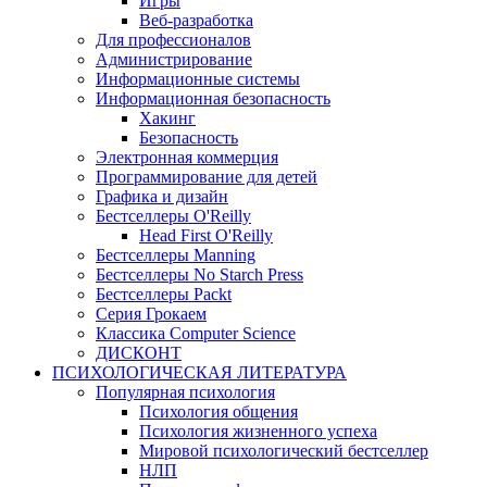
Игры
Веб-разработка
Для профессионалов
Администрирование
Информационные системы
Информационная безопасность
Хакинг
Безопасность
Электронная коммерция
Программирование для детей
Графика и дизайн
Бестселлеры O'Reilly
Head First O'Reilly
Бестселлеры Manning
Бестселлеры No Starch Press
Бестселлеры Packt
Серия Грокаем
Классика Computer Science
ДИСКОНТ
ПСИХОЛОГИЧЕСКАЯ ЛИТЕРАТУРА
Популярная психология
Психология общения
Психология жизненного успеха
Мировой психологический бестселлер
НЛП