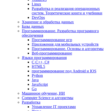
Linux
Разработка и реализация операционных
систем. Теоретические книги и учебники
DevOps
Хранение и обработка данных
Базы данных
Программирование. Разработка програмного
обеспечения
Программирование игр
Приложения для мобильных устройств
Программирование. Основы и алгоритмы
Веб-программирование
Языки программирования
С,С++, С#
HTML5
программирование под Android и IOS
Python
Java
JavaScript
Go
Машинное обучение, ИИ
Computer Science и алгоритмы
Разработка
Управление IT проектами