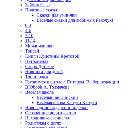
Зайчик Сева
Полезные сказки
Сказки для умнички
Весёлые сказки для любимых нехочух!
0-3
4-6
7-10
11-14
Ми-ми-мишки
Тэнсай
Книги Кристины Кретовой
Петронелла
Скоро Детское
Новинки для детей
Топ продаж
Готовимся к школе с Питером. Выбор редакции
BIObook А. Толмачёва
Весёлая школа
Веселый английский
Весёлая школа Капуки Кануки
Новогодние подарки и поделки
Осознанное родительство
Находилки-развивалки
Родителям о детях