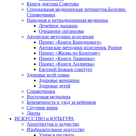
Книги доктора Советова
Специальная медицинская литература.Болезни.
Справочники
Народная и нетрадиционная медицина
Лечебное дыхание
Очищение организма
Авторские методики исцеления
Проект «Книги Кородецкого»
Авторские методики исцеления. Разное
Проект «Жизнь по Болотову»
Проект «Книги Травинки»
Проект «Книги Андреева»
Евгений Божьев советует
Здоровье всей семьи
Здоровье женщины
Здоровье детей
Справочники
Восточная медицина
Беременность и уход за ребенком
Спутник врача
Диеты
ИСКУССТВО и КУЛЬТУРА
Архитектура и зодчество
Изобразительное искусство
Учимся рисовать