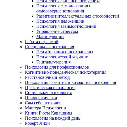
Психология финансового успеха
Психология самопознания и
самосовершенствования
Развитие интеллектуальных способностей
Психология для женщин
Психология взаимоотношений
Управление стрессом
Манипуляции
Работа с травмой
Специальная психология
Психотерапия и психоанализ
Психологический коучинг
Гештальт-терапия
Психология для профессионалов
Когнитивно-поведенческая психотерапия
Расстановочный метод
Психология развития и возрастная психология
Практическая психология
Социальная психология
Психология лжи
Сам себе психолог
Мастера Психологии
Книги Рюты Кавашимы
Психология на каждый день
Роберт Лихи