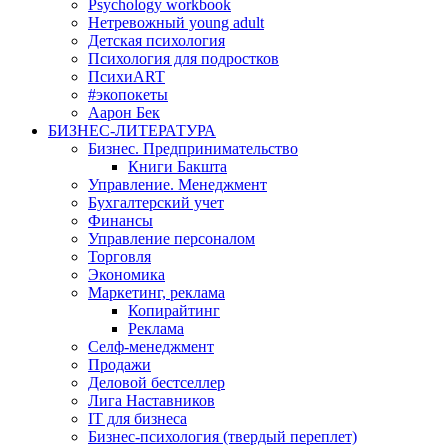
Psychology workbook
Нетревожный young adult
Детская психология
Психология для подростков
ПсихиART
#экопокеты
Аарон Бек
БИЗНЕС-ЛИТЕРАТУРА
Бизнес. Предпринимательство
Книги Бакшта
Управление. Менеджмент
Бухгалтерский учет
Финансы
Управление персоналом
Торговля
Экономика
Маркетинг, реклама
Копирайтинг
Реклама
Селф-менеджмент
Продажи
Деловой бестселлер
Лига Наставников
IT для бизнеса
Бизнес-психология (твердый переплет)