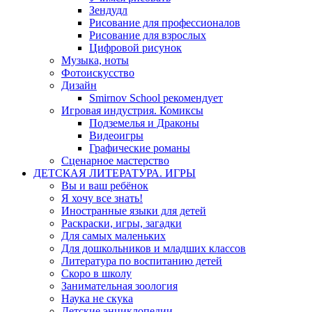
Зендудл
Рисование для профессионалов
Рисование для взрослых
Цифровой рисунок
Музыка, ноты
Фотоискусство
Дизайн
Smirnov School рекомендует
Игровая индустрия. Комиксы
Подземелья и Драконы
Видеоигры
Графические романы
Сценарное мастерство
ДЕТСКАЯ ЛИТЕРАТУРА. ИГРЫ
Вы и ваш ребёнок
Я хочу все знать!
Иностранные языки для детей
Раскраски, игры, загадки
Для самых маленьких
Для дошкольников и младших классов
Литература по воспитанию детей
Скоро в школу
Занимательная зоология
Наука не скука
Детские энциклопедии