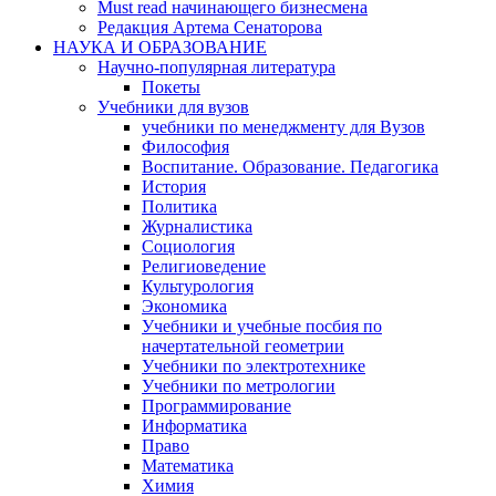
Must read начинающего бизнесмена
Редакция Артема Сенаторова
НАУКА И ОБРАЗОВАНИЕ
Научно-популярная литература
Покеты
Учебники для вузов
учебники по менеджменту для Вузов
Философия
Воспитание. Образование. Педагогика
История
Политика
Журналистика
Социология
Религиоведение
Культурология
Экономика
Учебники и учебные посбия по
начертательной геометрии
Учебники по электротехнике
Учебники по метрологии
Программирование
Информатика
Право
Математика
Химия