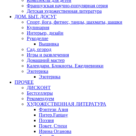
Комплекты для детей
Французская научно-популярная серия
Детская художественная литература
ДОМ. БЫТ. ДОСУГ
Спорт, йога, фитнес, танцы, шахматы, шашки
Кулинария
Интерьер, дизайн
Рукоделие
Вышивка
Сад, огород
Игры и развлечения
Домашний мастер
Календари. Блокноты. Ежедневники
Эзотерика
Эзотерика
ПРОЧЕЕ
ДИСКОНТ
Бестселлеры
Рекомендуем
ХУДОЖЕСТВЕННАЯ ЛИТЕРАТУРА
Фэнтези Азия
Питер.Fantasy
Поэзия
Покет. Стихи
Ирина Оганова