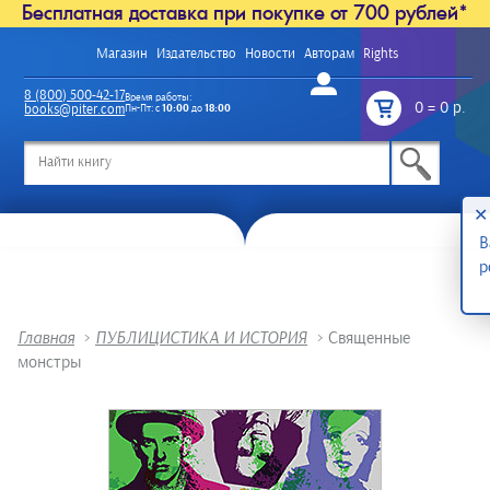
Бесплатная доставка при покупке от 700 рублей*
Магазин
Издательство
Новости
Авторам
Rights
Войти
8 (800) 500-42-17
Время работы:
0
=
0 р.
books@piter.com
Пн-Пт: с
10:00
до
18:00
/
✕
В
р
Главная
>
ПУБЛИЦИСТИКА И ИСТОРИЯ
>
Священные
монстры