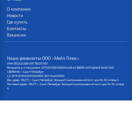
О компании
Новости
Где купить
Контакты
Вакансии
Наши реквизиты:ООО «Мейл Плюс»
ИНН 7802524386 КПП 780201001
Реквизиты р /с получателя: 40702810955080005460 в СЕВЕРО-ЗАПАДНЫЙ БАНК ПАО
СБЕРБАНК г. Санкт-Петербург
к/с 30101810500000000653, БИК 044030653
Юр. адрес: 195277, г. Санкт-Петербург, Большой Сампсониевский пр-кт, дом № 29, литера А
Почтовый адрес: 195277, г. Санкт-Петербург, Большой Сампсониевский пр-кт, дом № 29, литера
А