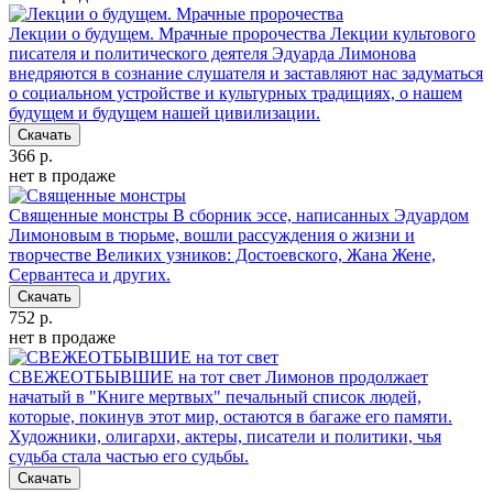
Лекции о будущем. Мрачные пророчества
Лекции культового
писателя и политического деятеля Эдуарда Лимонова
внедряются в сознание слушателя и заставляют нас задуматься
о социальном устройстве и культурных традициях, о нашем
будущем и будущем нашей цивилизации.
Скачать
366 р.
нет в продаже
Священные монстры
В сборник эссе, написанных Эдуардом
Лимоновым в тюрьме, вошли рассуждения о жизни и
творчестве Великих узников: Достоевского, Жана Жене,
Сервантеса и других.
Скачать
752 р.
нет в продаже
СВЕЖЕОТБЫВШИЕ на тот свет
Лимонов продолжает
начатый в "Книге мертвых" печальный список людей,
которые, покинув этот мир, остаются в багаже его памяти.
Художники, олигархи, актеры, писатели и политики, чья
судьба стала частью его судьбы.
Скачать