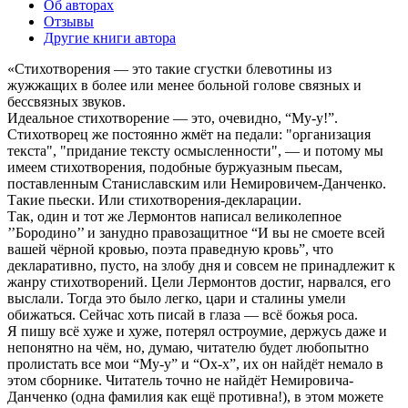
Об авторах
Отзывы
Другие книги автора
«Стихотворения — это такие сгустки блевотины из
жужжащих в более или менее больной голове связных и
бессвязных звуков.
Идеальное стихотворение — это, очевидно, “Му-у!”.
Стихотворец же постоянно жмёт на педали: "организация
текста", "придание тексту осмысленности", — и потому мы
имеем стихотворения, подобные буржуазным пьесам,
поставленным Станиславским или Немировичем-Данченко.
Такие пьески. Или стихотворения-декларации.
Так, один и тот же Лермонтов написал великолепное
’’Бородино’’ и занудно правозащитное “И вы не смоете всей
вашей чёрной кровью, поэта праведную кровь”, что
декларативно, пусто, на злобу дня и совсем не принадлежит к
жанру стихотворений. Цели Лермонтов достиг, нарвался, его
выслали. Тогда это было легко, цари и сталины умели
обижаться. Сейчас хоть писай в глаза — всё божья роса.
Я пишу всё хуже и хуже, потерял остроумие, держусь даже и
непонятно на чём, но, думаю, читателю будет любопытно
пролистать все мои “Му-у” и “Ох-х”, их он найдёт немало в
этом сборнике. Читатель точно не найдёт Немировича-
Данченко (одна фамилия как ещё противна!), в этом можете