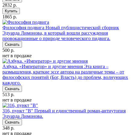
2832 р.
Купить
1865 р.
Философия подвига
Новый публицистический сборник
Эдуарда Лимонова, в который вошли рассуждения
провокационные о природе человеческого пидвига.
Скачать
500 р.
нет в продаже
Азбука. «Император» и другие мнения
Эта книга –
размышления, краткие эссе автора на различные темы – от
философских понятий (Бог, Власть) до проблем, волнующих
каждого.
Скачать
513 р.
нет в продаже
316, пункт "В"
Первый и единственный роман-антиутопия
Эдуарда Лимонова.
Скачать
348 р.
нет в продаже