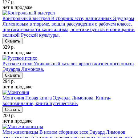
177 р.
нет в продаже
Контрольный выстрел
В сборник эссе, написанных Эдуардом
Лимоновым в тюрьме, вошли рассуждения о рабочем классе,
притягательности капитализма, эстетике бунтов и обнищании
великой Русской культуры.
Скачать
329 р.
нет в продаже
Русское психо
Уникальный каталог яркого жизненного опыта
Эдуарда Лимонова.
Скачать
294 р.
нет в продаже
Монголия
Новая книга Эдуарда Лимонова. Книга-
воспоминание, книга-путешествие.
Скачать
200 р.
нет в продаже
Мои живописцы
В новом сборнике эссе Эдуард Лимонов
рассказывает о жизни и творчестве великих художников: что