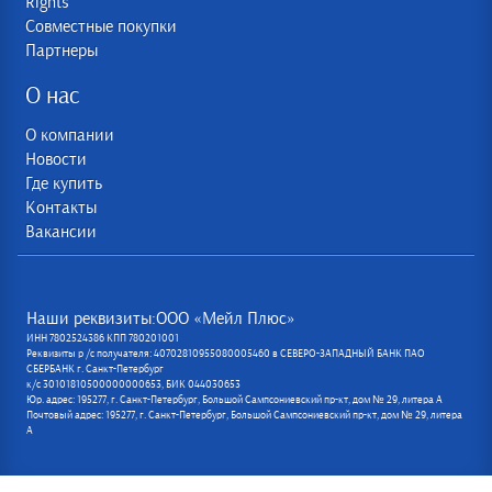
Rights
Совместные покупки
Партнеры
О нас
О компании
Новости
Где купить
Контакты
Вакансии
Наши реквизиты:ООО «Мейл Плюс»
ИНН 7802524386 КПП 780201001
Реквизиты р /с получателя: 40702810955080005460 в СЕВЕРО-ЗАПАДНЫЙ БАНК ПАО
СБЕРБАНК г. Санкт-Петербург
к/с 30101810500000000653, БИК 044030653
Юр. адрес: 195277, г. Санкт-Петербург, Большой Сампсониевский пр-кт, дом № 29, литера А
Почтовый адрес: 195277, г. Санкт-Петербург, Большой Сампсониевский пр-кт, дом № 29, литера
А