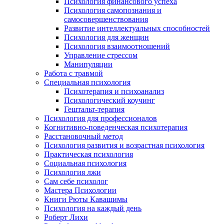
Психология финансового успеха
Психология самопознания и
самосовершенствования
Развитие интеллектуальных способностей
Психология для женщин
Психология взаимоотношений
Управление стрессом
Манипуляции
Работа с травмой
Специальная психология
Психотерапия и психоанализ
Психологический коучинг
Гештальт-терапия
Психология для профессионалов
Когнитивно-поведенческая психотерапия
Расстановочный метод
Психология развития и возрастная психология
Практическая психология
Социальная психология
Психология лжи
Сам себе психолог
Мастера Психологии
Книги Рюты Кавашимы
Психология на каждый день
Роберт Лихи