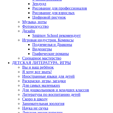
Зендудл
Рисование для профессионалов
Рисование для взрослых
Цифровой рисунок
Музыка, ноты
Фотоискусство
Дизайн
Smirnov School рекомендует
Игровая индустрия. Комиксы
Подземелья и Драконы
Видеоигры
Графические романы
Сценарное мастерство
ДЕТСКАЯ ЛИТЕРАТУРА. ИГРЫ
Вы и ваш ребёнок
Я хочу все знать!
Иностранные языки для детей
Раскраски, игры, загадки
Для самых маленьких
Для дошкольников и младших классов
Литература по воспитанию детей
Скоро в школу
Занимательная зоология
Наука не скука
Детские энциклопедии