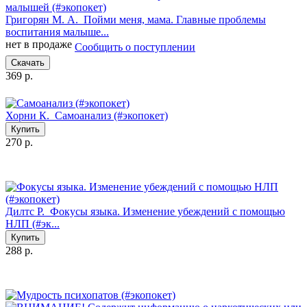
Григорян М. А.
Пойми меня, мама. Главные проблемы
воспитания малыше...
нет в продаже
Сообщить о поступлении
Скачать
369 р.
Хорни К.
Самоанализ (#экопокет)
Купить
270 р.
Дилтс Р.
Фокусы языка. Изменение убеждений с помощью
НЛП (#эк...
Купить
288 р.