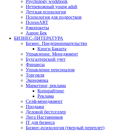
Psychology workbook
Нетревожный young adult
Детская психология
Психология для подростков
ПсихиART
#экопокеты
Аарон Бек
БИЗНЕС-ЛИТЕРАТУРА
Бизнес. Предпринимательство
Книги Бакшта
Управление. Менеджмент
Бухгалтерский учет
Финансы
Управление персоналом
Торговля
Экономика
Маркетинг, реклама
Копирайтинг
Реклама
Селф-менеджмент
Продажи
Деловой бестселлер
Лига Наставников
IT для бизнеса
Бизнес-психология (твердый переплет)