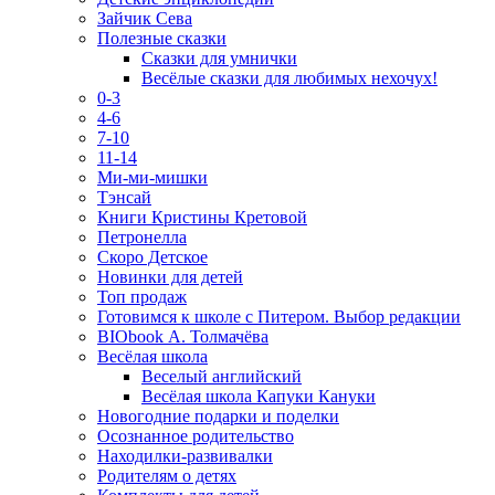
Зайчик Сева
Полезные сказки
Сказки для умнички
Весёлые сказки для любимых нехочух!
0-3
4-6
7-10
11-14
Ми-ми-мишки
Тэнсай
Книги Кристины Кретовой
Петронелла
Скоро Детское
Новинки для детей
Топ продаж
Готовимся к школе с Питером. Выбор редакции
BIObook А. Толмачёва
Весёлая школа
Веселый английский
Весёлая школа Капуки Кануки
Новогодние подарки и поделки
Осознанное родительство
Находилки-развивалки
Родителям о детях