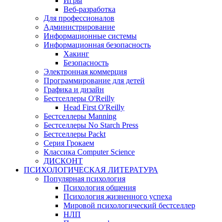
Игры
Веб-разработка
Для профессионалов
Администрирование
Информационные системы
Информационная безопасность
Хакинг
Безопасность
Электронная коммерция
Программирование для детей
Графика и дизайн
Бестселлеры O'Reilly
Head First O'Reilly
Бестселлеры Manning
Бестселлеры No Starch Press
Бестселлеры Packt
Серия Грокаем
Классика Computer Science
ДИСКОНТ
ПСИХОЛОГИЧЕСКАЯ ЛИТЕРАТУРА
Популярная психология
Психология общения
Психология жизненного успеха
Мировой психологический бестселлер
НЛП