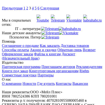
Предыдущая
1
2
3
4
5
6
Следующая
Мы в социальных
сетях:
IT – литература:
Наши детские аккаунты:
Психология. Питер:
Помощь
Соглашение о продаже
Как заказать
Доставка товаров
Способы оплаты
Акции и скидки
Обратная связь
Возврат
Оформление заказа
Файлы к книгам
Дисконт
(Незначительный брак)
Издательство
Партнерская программа
Приглашаем авторов
Рекламодателям
Книги под заказ
Книготорговым организациям
Rights
Совместные покупки
Партнеры
О нас
О компании
Новости
Где купить
Контакты
Вакансии
Наши реквизиты:ООО «Мейл Плюс»
ИНН 7802524386 КПП 780201001
Реквизиты р /с получателя: 40702810955080005460 в
СЕВЕРО-ЗАПАДНЫЙ БАНК ПАО СБЕРБАНК г. Санкт-