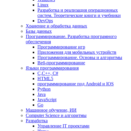
Linux
Разработка и реализация операционных
систем. Теоретические книги и учебники
DevOps
Хранение и обработка данных
Базы данных
Программирование. Разработка програмного
обеспечения
Программирование игр
Приложения для мобильных устройств
Программирование. Основы и алгоритмы
Веб-программирование
Языки программирования
С,С++, С#
HTML5
программирование под Android и IOS
Python
Java
JavaScript
Go
Машинное обучение, ИИ
Computer Science и алгоритмы
Разработка
Управление IT проектами