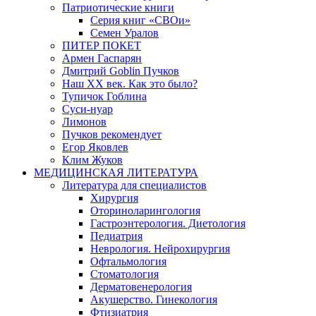
Патриотические книги
Серия книг «СВОи»
Семен Уралов
ПИТЕР ПОКЕТ
Армен Гаспарян
Дмитрий Goblin Пучков
Наш XX век. Как это было?
Тупичок Гоблина
Суси-нуар
Лимонов
Пучков рекомендует
Егор Яковлев
Клим Жуков
МЕДИЦИНСКАЯ ЛИТЕРАТУРА
Литература для специалистов
Хирургия
Оториноларингология
Гастроэнтерология. Диетология
Педиатрия
Неврология. Нейрохирургия
Офтальмология
Стоматология
Дерматовенерология
Акушерство. Гинекология
Фтизиатрия