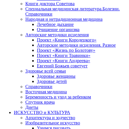
Книги доктора Советова
Специальная медицинская литература.Болезни.
Справочники
Народная и нетрадиционная медицина
Лечебное дыхание
Очищение организма
Авторские методики исцеления
Проект «Книги Кородецкого»
Авторские методики исцеления. Разное
Проект «Жизнь по Болотову»
Проект «Книги Травинки»
Проект «Книги Андреева»
Евгений Божьев советует
Здоровье всей семьи
Здоровье женщины
Здоровье детей
Справочники
Восточная медицина
Беременность и уход за ребенком
Спутник врача
Диеты
ИСКУССТВО и КУЛЬТУРА
Архитектура и зодчество
Изобразительное искусство
Учимся рисовать