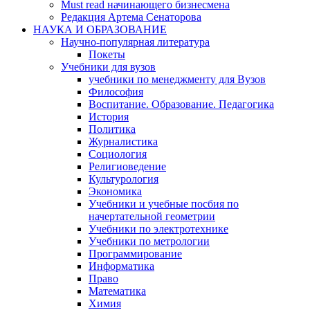
Must read начинающего бизнесмена
Редакция Артема Сенаторова
НАУКА И ОБРАЗОВАНИЕ
Научно-популярная литература
Покеты
Учебники для вузов
учебники по менеджменту для Вузов
Философия
Воспитание. Образование. Педагогика
История
Политика
Журналистика
Социология
Религиоведение
Культурология
Экономика
Учебники и учебные посбия по
начертательной геометрии
Учебники по электротехнике
Учебники по метрологии
Программирование
Информатика
Право
Математика
Химия