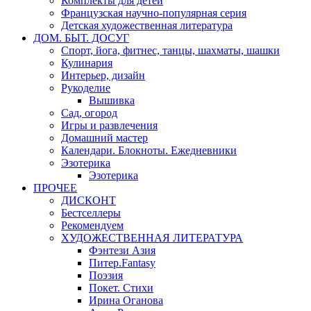
Комплекты для детей
Французская научно-популярная серия
Детская художественная литература
ДОМ. БЫТ. ДОСУГ
Спорт, йога, фитнес, танцы, шахматы, шашки
Кулинария
Интерьер, дизайн
Рукоделие
Вышивка
Сад, огород
Игры и развлечения
Домашний мастер
Календари. Блокноты. Ежедневники
Эзотерика
Эзотерика
ПРОЧЕЕ
ДИСКОНТ
Бестселлеры
Рекомендуем
ХУДОЖЕСТВЕННАЯ ЛИТЕРАТУРА
Фэнтези Азия
Питер.Fantasy
Поэзия
Покет. Стихи
Ирина Оганова