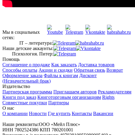
Мы в социальных
сетях:
IT – литература:
Наши детские аккаунты:
Психология. Питер:
Помощь
Соглашение о продаже
Как заказать
Доставка товаров
Способы оплаты
Акции и скидки
Обратная связь
Возврат
Оформление заказа
Файлы к книгам
Дисконт
(Незначительный брак)
Издательство
Партнерская программа
Приглашаем авторов
Рекламодателям
Книги под заказ
Книготорговым организациям
Rights
Совместные покупки
Партнеры
О нас
О компании
Новости
Где купить
Контакты
Вакансии
Наши реквизиты:ООО «Мейл Плюс»
ИНН 7802524386 КПП 780201001