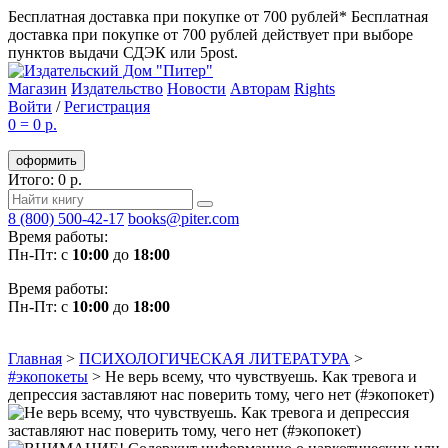
Бесплатная доставка при покупке от 700 рублей*
Бесплатная
доставка при покупке от 700 рублей действует при выборе
пунктов выдачи СДЭК или 5post.
Магазин
Издательство
Новости
Авторам
Rights
Войти
/
Регистрация
0
=
0 р.
оформить
Итого: 0 р.
8 (800) 500-42-17
books@piter.com
Время работы:
Пн-Пт: с
10:00
до
18:00
Время работы:
Пн-Пт: с
10:00
до
18:00
Главная
>
ПСИХОЛОГИЧЕСКАЯ ЛИТЕРАТУРА
>
#экопокеты
>
Не верь всему, что чувствуешь. Как тревога и
депрессия заставляют нас поверить тому, чего нет (#экопокет)