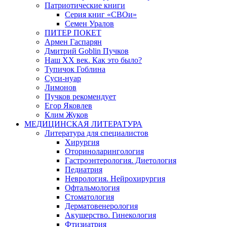
Патриотические книги
Серия книг «СВОи»
Семен Уралов
ПИТЕР ПОКЕТ
Армен Гаспарян
Дмитрий Goblin Пучков
Наш XX век. Как это было?
Тупичок Гоблина
Суси-нуар
Лимонов
Пучков рекомендует
Егор Яковлев
Клим Жуков
МЕДИЦИНСКАЯ ЛИТЕРАТУРА
Литература для специалистов
Хирургия
Оториноларингология
Гастроэнтерология. Диетология
Педиатрия
Неврология. Нейрохирургия
Офтальмология
Стоматология
Дерматовенерология
Акушерство. Гинекология
Фтизиатрия