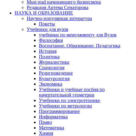
Must read начинающего бизнесмена
Редакция Артема Сенаторова
НАУКА И ОБРАЗОВАНИЕ
Научно-популярная литература
Покеты
Учебники для вузов
учебники по менеджменту для Вузов
Философия
Воспитание. Образование. Педагогика
История
Политика
Журналистика
Социология
Религиоведение
Культурология
Экономика
Учебники и учебные посбия по
начертательной геометрии
Учебники по электротехнике
Учебники по метрологии
Программирование
Информатика
Право
Математика
Химия