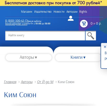
Бесплатная доставка при покупке от 700 рублей*
Магазин
Издательство
Новости
Авторам
Rights
Войти
8 (800) 500-42-17
Время работы:
0
=
0 р.
books@piter.com
Пн-Пт: с
10:00
до
18:00
/
✕
В
Авторы
Книги
р
Главная
>
Авторы
>
От Й до М
>
Ким Союн
Ким Союн