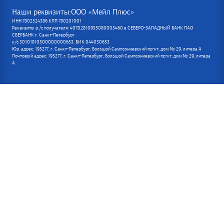
Наши реквизиты:ООО «Мейл Плюс»
ИНН 7802524386 КПП 780201001
Реквизиты р /с получателя: 40702810955080005460 в СЕВЕРО-ЗАПАДНЫЙ БАНК ПАО
СБЕРБАНК г. Санкт-Петербург
к/с 30101810500000000653, БИК 044030653
Юр. адрес: 195277, г. Санкт-Петербург, Большой Сампсониевский пр-кт, дом № 29, литера А
Почтовый адрес: 195277, г. Санкт-Петербург, Большой Сампсониевский пр-кт, дом № 29, литера
А