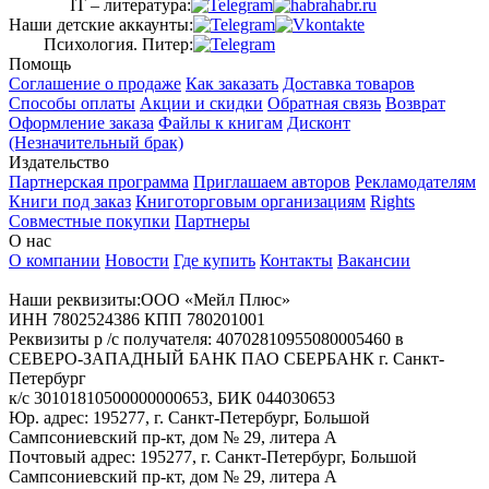
IT – литература:
Наши детские аккаунты:
Психология. Питер:
Помощь
Соглашение о продаже
Как заказать
Доставка товаров
Способы оплаты
Акции и скидки
Обратная связь
Возврат
Оформление заказа
Файлы к книгам
Дисконт
(Незначительный брак)
Издательство
Партнерская программа
Приглашаем авторов
Рекламодателям
Книги под заказ
Книготорговым организациям
Rights
Совместные покупки
Партнеры
О нас
О компании
Новости
Где купить
Контакты
Вакансии
Наши реквизиты:ООО «Мейл Плюс»
ИНН 7802524386 КПП 780201001
Реквизиты р /с получателя: 40702810955080005460 в
СЕВЕРО-ЗАПАДНЫЙ БАНК ПАО СБЕРБАНК г. Санкт-
Петербург
к/с 30101810500000000653, БИК 044030653
Юр. адрес: 195277, г. Санкт-Петербург, Большой
Сампсониевский пр-кт, дом № 29, литера А
Почтовый адрес: 195277, г. Санкт-Петербург, Большой
Сампсониевский пр-кт, дом № 29, литера А