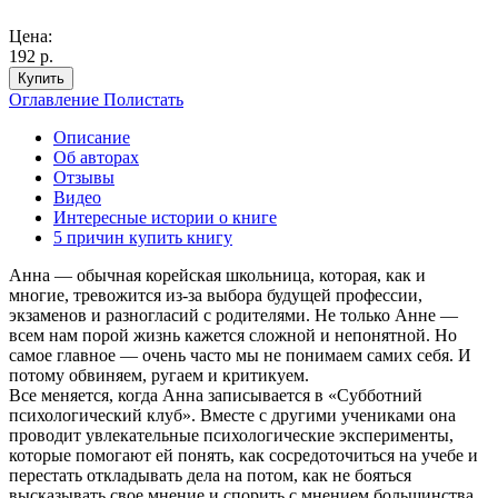
Цена:
192 р.
Купить
Оглавление
Полистать
Описание
Об авторах
Отзывы
Видео
Интересные истории о книге
5 причин купить книгу
Анна — обычная корейская школьница, которая, как и
многие, тревожится из-за выбора будущей профессии,
экзаменов и разногласий с родителями. Не только Анне —
всем нам порой жизнь кажется сложной и непонятной. Но
самое главное — очень часто мы не понимаем самих себя. И
потому обвиняем, ругаем и критикуем.
Все меняется, когда Анна записывается в «Субботний
психологический клуб». Вместе с другими учениками она
проводит увлекательные психологические эксперименты,
которые помогают ей понять, как сосредоточиться на учебе и
перестать откладывать дела на потом, как не бояться
высказывать свое мнение и спорить с мнением большинства.