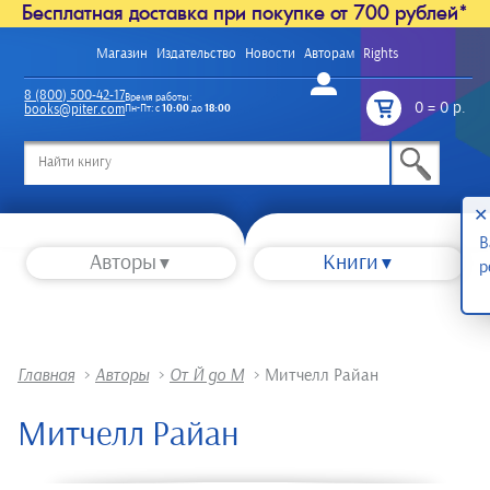
Бесплатная доставка при покупке от 700 рублей*
Магазин
Издательство
Новости
Авторам
Rights
Войти
8 (800) 500-42-17
Время работы:
0
=
0 р.
books@piter.com
Пн-Пт: с
10:00
до
18:00
/
✕
В
Авторы
Книги
р
Главная
>
Авторы
>
От Й до М
>
Митчелл Райан
Митчелл Райан