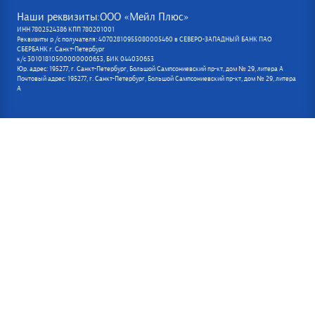
Наши реквизиты:ООО «Мейл Плюс»
ИНН 7802524386 КПП 780201001
Реквизиты р /с получателя: 40702810955080005460 в СЕВЕРО-ЗАПАДНЫЙ БАНК ПАО
СБЕРБАНК г. Санкт-Петербург
к/с 30101810500000000653, БИК 044030653
Юр. адрес: 195277, г. Санкт-Петербург, Большой Сампсониевский пр-кт, дом № 29, литера А
Почтовый адрес: 195277, г. Санкт-Петербург, Большой Сампсониевский пр-кт, дом № 29, литера
А