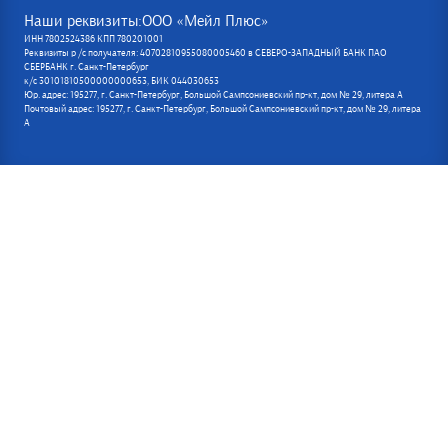
Наши реквизиты:ООО «Мейл Плюс»
ИНН 7802524386 КПП 780201001
Реквизиты р /с получателя: 40702810955080005460 в СЕВЕРО-ЗАПАДНЫЙ БАНК ПАО
СБЕРБАНК г. Санкт-Петербург
к/с 30101810500000000653, БИК 044030653
Юр. адрес: 195277, г. Санкт-Петербург, Большой Сампсониевский пр-кт, дом № 29, литера А
Почтовый адрес: 195277, г. Санкт-Петербург, Большой Сампсониевский пр-кт, дом № 29, литера
А