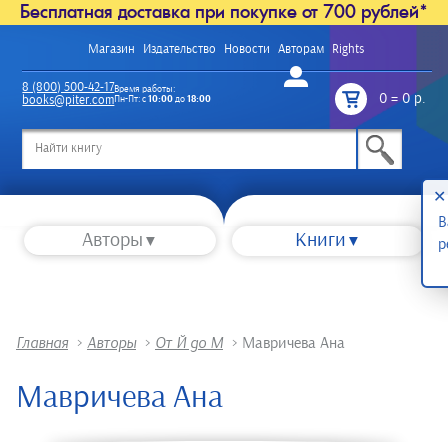
Бесплатная доставка при покупке от 700 рублей*
Магазин
Издательство
Новости
Авторам
Rights
Войти
8 (800) 500-42-17
Время работы:
0
=
0 р.
books@piter.com
Пн-Пт: с
10:00
до
18:00
/
✕
В
Авторы
Книги
р
Главная
>
Авторы
>
От Й до М
>
Мавричева Ана
Мавричева Ана