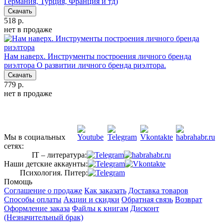
Германия, Турция, Франция и тд)
Скачать
518 р.
нет в продаже
Нам наверх. Инструменты построения личного бренда
риэлтора
О развитии личного бренда риэлтора.
Скачать
779 р.
нет в продаже
Мы в социальных
сетях:
IT – литература:
Наши детские аккаунты:
Психология. Питер:
Помощь
Соглашение о продаже
Как заказать
Доставка товаров
Способы оплаты
Акции и скидки
Обратная связь
Возврат
Оформление заказа
Файлы к книгам
Дисконт
(Незначительный брак)