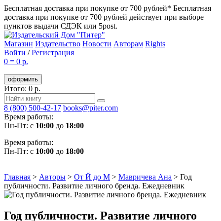
Бесплатная доставка при покупке от 700 рублей*
Бесплатная
доставка при покупке от 700 рублей действует при выборе
пунктов выдачи СДЭК или 5post.
Магазин
Издательство
Новости
Авторам
Rights
Войти
/
Регистрация
0
=
0 р.
оформить
Итого: 0 р.
8 (800) 500-42-17
books@piter.com
Время работы:
Пн-Пт: с
10:00
до
18:00
Время работы:
Пн-Пт: с
10:00
до
18:00
Главная
>
Авторы
>
От Й до М
>
Мавричева Ана
>
Год
публичности. Развитие личного бренда. Ежедневник
Год публичности. Развитие личного