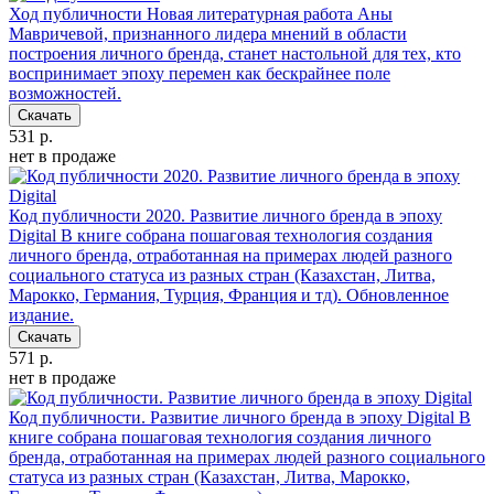
Ход публичности
Новая литературная работа Аны
Мавричевой, признанного лидера мнений в области
построения личного бренда, станет настольной для тех, кто
воспринимает эпоху перемен как бескрайнее поле
возможностей.
Скачать
531 р.
нет в продаже
Код публичности 2020. Развитие личного бренда в эпоху
Digital
В книге собрана пошаговая технология создания
личного бренда, отработанная на примерах людей разного
социального статуса из разных стран (Казахстан, Литва,
Марокко, Германия, Турция, Франция и тд). Обновленное
издание.
Скачать
571 р.
нет в продаже
Код публичности. Развитие личного бренда в эпоху Digital
В
книге собрана пошаговая технология создания личного
бренда, отработанная на примерах людей разного социального
статуса из разных стран (Казахстан, Литва, Марокко,