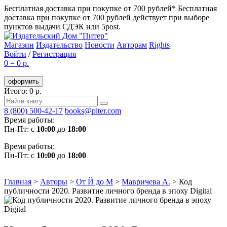
Бесплатная доставка при покупке от 700 рублей*
Бесплатная
доставка при покупке от 700 рублей действует при выборе
пунктов выдачи СДЭК или 5post.
Магазин
Издательство
Новости
Авторам
Rights
Войти
/
Регистрация
0
=
0 р.
оформить
Итого: 0 р.
8 (800) 500-42-17
books@piter.com
Время работы:
Пн-Пт: с
10:00
до
18:00
Время работы:
Пн-Пт: с
10:00
до
18:00
Главная
>
Авторы
>
От Й до М
>
Мавричева А.
>
Код
публичности 2020. Развитие личного бренда в эпоху Digital