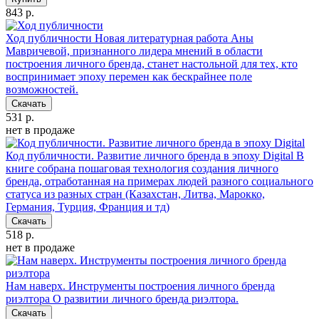
843 р.
Ход публичности
Новая литературная работа Аны
Мавричевой, признанного лидера мнений в области
построения личного бренда, станет настольной для тех, кто
воспринимает эпоху перемен как бескрайнее поле
возможностей.
Скачать
531 р.
нет в продаже
Код публичности. Развитие личного бренда в эпоху Digital
В
книге собрана пошаговая технология создания личного
бренда, отработанная на примерах людей разного социального
статуса из разных стран (Казахстан, Литва, Марокко,
Германия, Турция, Франция и тд)
Скачать
518 р.
нет в продаже
Нам наверх. Инструменты построения личного бренда
риэлтора
О развитии личного бренда риэлтора.
Скачать