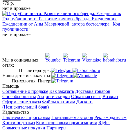
779 р.
нет в продаже
Год публичности. Развитие личного бренда. Ежедневник
Ежедневник от Аны Мавричевой, автора бестселлера "Код
публичности"
нет в продаже
Мы в социальных
сетях:
IT – литература:
Наши детские аккаунты:
Психология. Питер:
Помощь
Соглашение о продаже
Как заказать
Доставка товаров
Способы оплаты
Акции и скидки
Обратная связь
Возврат
Оформление заказа
Файлы к книгам
Дисконт
(Незначительный брак)
Издательство
Партнерская программа
Приглашаем авторов
Рекламодателям
Книги под заказ
Книготорговым организациям
Rights
Совместные покупки
Партнеры