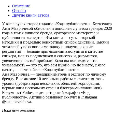
Описание
Отзывы
Другие книги автора
У вас в руках второе издание «Кода публичности». Бестселлер
Аны Мавричевой обновлен и дополнен с учетом трендов 2020
года в темах личного бренда, ораторского мастерства и
публичности экспертов. Эта книга — суть авторской
методики и предельно конкретный список действий. Тысячи
читателей уже освоили методику и получили яркие
результаты — больше приглашений выступить в качестве
спикера, новых подписчиков в соцсетях и, разумеется,
увеличение чистой прибыли. Если вы понимаете, что
узнаваемость — это то, что вам нужно, но не знаете, с чего
начать, — начинайте с «Кода публичности».
Ана Мавричева — предприниматель и эксперт по личному
бренду. В ее активе 10 лет опыта работы с клиентами топ-
уровня (губернаторы нескольких областей, корпорации,
первые лица нескольких стран и блогеры-миллионники).
Колумнист Forbes, ведет авторский марафон «Код
публичности». Активно развивает аккаунт в Instagram
@ana.mavricheva.
Пока нет отзывов