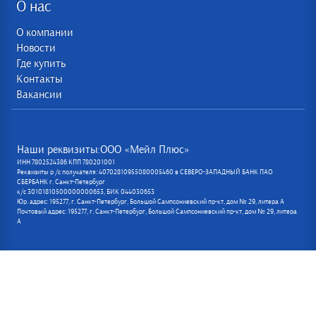
О нас
О компании
Новости
Где купить
Контакты
Вакансии
Наши реквизиты:ООО «Мейл Плюс»
ИНН 7802524386 КПП 780201001
Реквизиты р /с получателя: 40702810955080005460 в СЕВЕРО-ЗАПАДНЫЙ БАНК ПАО
СБЕРБАНК г. Санкт-Петербург
к/с 30101810500000000653, БИК 044030653
Юр. адрес: 195277, г. Санкт-Петербург, Большой Сампсониевский пр-кт, дом № 29, литера А
Почтовый адрес: 195277, г. Санкт-Петербург, Большой Сампсониевский пр-кт, дом № 29, литера
А