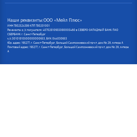
Наши реквизиты:ООО «Мейл Плюс»
ИНН 7802524386 КПП 780201001
Реквизиты р /с получателя: 40702810955080005460 в СЕВЕРО-ЗАПАДНЫЙ БАНК ПАО
СБЕРБАНК г. Санкт-Петербург
к/с 30101810500000000653, БИК 044030653
Юр. адрес: 195277, г. Санкт-Петербург, Большой Сампсониевский пр-кт, дом № 29, литера А
Почтовый адрес: 195277, г. Санкт-Петербург, Большой Сампсониевский пр-кт, дом № 29, литера
А