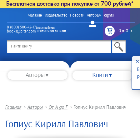
Бесплатная доставка при покупке от 700 рублей*
Магазин
Издательство
Новости
Авторам
Rights
Войти
8 (800) 500-42-17
Время работы:
0
=
0 р.
books@piter.com
Пн-Пт: с
10:00
до
18:00
/
✕
В
Авторы
Книги
р
Главная
>
Авторы
>
От А до Г
>
Гопиус Кирилл Павлович
Гопиус Кирилл Павлович