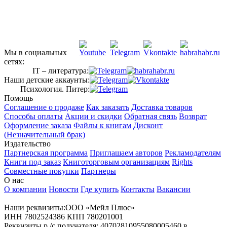
Мы в социальных
сетях:
IT – литература:
Наши детские аккаунты:
Психология. Питер:
Помощь
Соглашение о продаже
Как заказать
Доставка товаров
Способы оплаты
Акции и скидки
Обратная связь
Возврат
Оформление заказа
Файлы к книгам
Дисконт
(Незначительный брак)
Издательство
Партнерская программа
Приглашаем авторов
Рекламодателям
Книги под заказ
Книготорговым организациям
Rights
Совместные покупки
Партнеры
О нас
О компании
Новости
Где купить
Контакты
Вакансии
Наши реквизиты:ООО «Мейл Плюс»
ИНН 7802524386 КПП 780201001
Реквизиты р /с получателя: 40702810955080005460 в