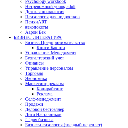
Psychology workbook
Нетревожный young adult
Детская психология
Психология для подростков
ПсихиART
#экопокеты
Аарон Бек
БИЗНЕС-ЛИТЕРАТУРА
Бизнес. Предпринимательство
Книги Бакшта
Управление. Менеджмент
Бухгалтерский учет
Финансы
Управление персоналом
Торговля
Экономика
Маркетинг, реклама
Копирайтинг
Реклама
Селф-менеджмент
Продажи
Деловой бестселлер
Лига Наставников
IT для бизнеса
Бизнес-психология (твердый переплет)