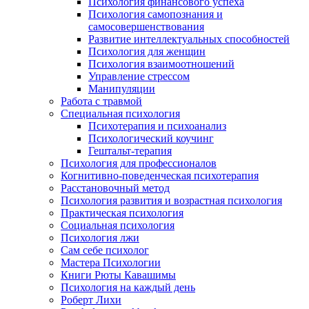
Психология финансового успеха
Психология самопознания и
самосовершенствования
Развитие интеллектуальных способностей
Психология для женщин
Психология взаимоотношений
Управление стрессом
Манипуляции
Работа с травмой
Специальная психология
Психотерапия и психоанализ
Психологический коучинг
Гештальт-терапия
Психология для профессионалов
Когнитивно-поведенческая психотерапия
Расстановочный метод
Психология развития и возрастная психология
Практическая психология
Социальная психология
Психология лжи
Сам себе психолог
Мастера Психологии
Книги Рюты Кавашимы
Психология на каждый день
Роберт Лихи