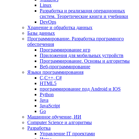
Linux
Разработка и реализация операционных
систем. Теоретические книги и учебники
DevOps
Хранение и обработка данных
Базы данных
Программирование. Разработка програмного
обеспечения
Программирование игр
Приложения для мобильных устройств
Программирование. Основы и алгоритмы
Веб-программирование
Языки программирования
С,С++, С#
HTML5
программирование под Android и IOS
Python
Java
JavaScript
Go
Машинное обучение, ИИ
Computer Science и алгоритмы
Разработка
Управление IT проектами