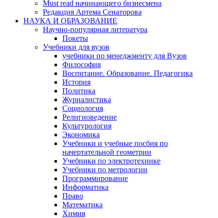
Must read начинающего бизнесмена
Редакция Артема Сенаторова
НАУКА И ОБРАЗОВАНИЕ
Научно-популярная литература
Покеты
Учебники для вузов
учебники по менеджменту для Вузов
Философия
Воспитание. Образование. Педагогика
История
Политика
Журналистика
Социология
Религиоведение
Культурология
Экономика
Учебники и учебные посбия по
начертательной геометрии
Учебники по электротехнике
Учебники по метрологии
Программирование
Информатика
Право
Математика
Химия