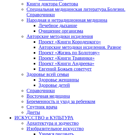
Книги доктора Советова
Специальная медицинская литература.Болезни.
Справочники
Народная и нетрадиционная медицина
Лечебное дыхание
Очищение организма
Авторские методики исцеления
Проект «Книги Кородецкого»
Авторские методики исцеления. Разное
Проект «Жизнь по Болотову»
Проект «Книги Травинки»
Проект «Книги Андреева»
Евгений Божьев советует
Здоровье всей семьи
Здоровье женщины
Здоровье детей
Справочники
Восточная медицина
Беременность и уход за ребенком
Спутник врача
Диеты
ИСКУССТВО и КУЛЬТУРА
Архитектура и зодчество
Изобразительное искусство
Учимся рисовать