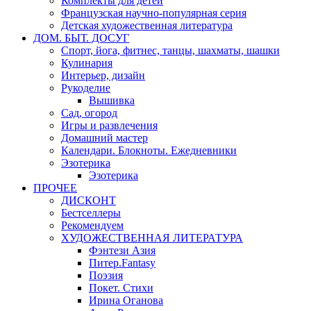
Комплекты для детей
Французская научно-популярная серия
Детская художественная литература
ДОМ. БЫТ. ДОСУГ
Спорт, йога, фитнес, танцы, шахматы, шашки
Кулинария
Интерьер, дизайн
Рукоделие
Вышивка
Сад, огород
Игры и развлечения
Домашний мастер
Календари. Блокноты. Ежедневники
Эзотерика
Эзотерика
ПРОЧЕЕ
ДИСКОНТ
Бестселлеры
Рекомендуем
ХУДОЖЕСТВЕННАЯ ЛИТЕРАТУРА
Фэнтези Азия
Питер.Fantasy
Поэзия
Покет. Стихи
Ирина Оганова