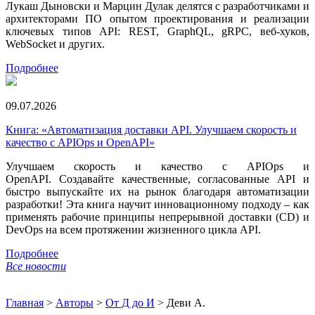
Лукаш Дыновски и Марцин Дулак делятся с разработчиками и
архитекторами ПО опытом проектирования и реализации
ключевых типов API: REST, GraphQL, gRPC, веб-хуков,
WebSocket и других.
Подробнее
09.07.2026
Книга: «Автоматизация доставки API. Улучшаем скорость и
качество с APIOps и OpenAPI»
Улучшаем скорость и качество с APIOps и
OpenAPI. Создавайте качественные, согласованные API и
быстро выпускайте их на рынок благодаря автоматизации
разработки! Эта книга научит инновационному подходу – как
применять рабочие принципы непрерывной доставки (CD) и
DevOps на всем протяжении жизненного цикла API.
Подробнее
Все новости
Главная
>
Авторы
>
От Д до И
>
Деви А.