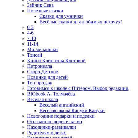
Зайчик Сева
Полезные сказки
Сказки для умнички
Весёлые сказки для любимых нехочух!
0-3
4-6
7-10
11-14
Ми-ми-мишки
Тэнсай
Книги Кристины Кретовой
Петронелла
Скоро Детское
Новинки для детей
Топ продаж
Готовимся к школе с Питером. Выбор редакции
BIObook А. Толмачёва
Весёлая школа
Веселый английский
Весёлая школа Капуки Кануки
Новогодние подарки и поделки
Осознанное родительство
Находилки-развивалки
Родителям о детях