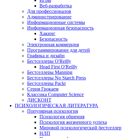
Игры
Веб-разработка
Для профессионалов
Администрирование
Информационные системы
Информационная безопасность
Хакинг
Безопасность
Электронная коммерция
Программирование для детей
Графика и дизайн
Бестселлеры O'Reilly
Head First O'Reilly
Бестселлеры Manning
Бестселлеры No Starch Press
Бестселлеры Packt
Серия Грокаем
Классика Computer Science
ДИСКОНТ
ПСИХОЛОГИЧЕСКАЯ ЛИТЕРАТУРА
Популярная психология
Психология общения
Психология жизненного успеха
Мировой психологический бестселлер
НЛП