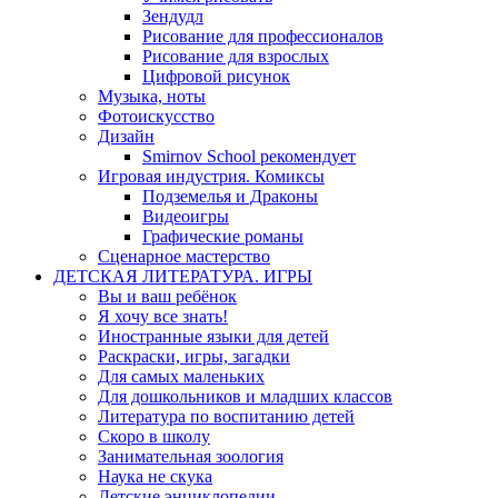
Зендудл
Рисование для профессионалов
Рисование для взрослых
Цифровой рисунок
Музыка, ноты
Фотоискусство
Дизайн
Smirnov School рекомендует
Игровая индустрия. Комиксы
Подземелья и Драконы
Видеоигры
Графические романы
Сценарное мастерство
ДЕТСКАЯ ЛИТЕРАТУРА. ИГРЫ
Вы и ваш ребёнок
Я хочу все знать!
Иностранные языки для детей
Раскраски, игры, загадки
Для самых маленьких
Для дошкольников и младших классов
Литература по воспитанию детей
Скоро в школу
Занимательная зоология
Наука не скука
Детские энциклопедии