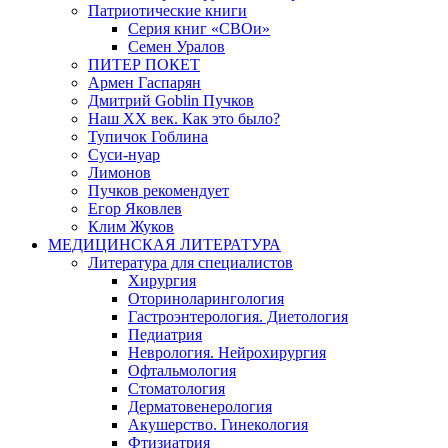
Патриотические книги
Серия книг «СВОи»
Семен Уралов
ПИТЕР ПОКЕТ
Армен Гаспарян
Дмитрий Goblin Пучков
Наш XX век. Как это было?
Тупичок Гоблина
Суси-нуар
Лимонов
Пучков рекомендует
Егор Яковлев
Клим Жуков
МЕДИЦИНСКАЯ ЛИТЕРАТУРА
Литература для специалистов
Хирургия
Оториноларингология
Гастроэнтерология. Диетология
Педиатрия
Неврология. Нейрохирургия
Офтальмология
Стоматология
Дерматовенерология
Акушерство. Гинекология
Фтизиатрия