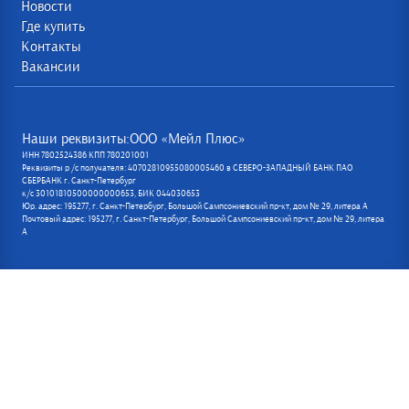
Новости
Где купить
Контакты
Вакансии
Наши реквизиты:ООО «Мейл Плюс»
ИНН 7802524386 КПП 780201001
Реквизиты р /с получателя: 40702810955080005460 в СЕВЕРО-ЗАПАДНЫЙ БАНК ПАО
СБЕРБАНК г. Санкт-Петербург
к/с 30101810500000000653, БИК 044030653
Юр. адрес: 195277, г. Санкт-Петербург, Большой Сампсониевский пр-кт, дом № 29, литера А
Почтовый адрес: 195277, г. Санкт-Петербург, Большой Сампсониевский пр-кт, дом № 29, литера
А