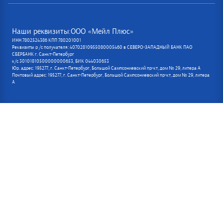
Наши реквизиты:ООО «Мейл Плюс»
ИНН 7802524386 КПП 780201001
Реквизиты р /с получателя: 40702810955080005460 в СЕВЕРО-ЗАПАДНЫЙ БАНК ПАО
СБЕРБАНК г. Санкт-Петербург
к/с 30101810500000000653, БИК 044030653
Юр. адрес: 195277, г. Санкт-Петербург, Большой Сампсониевский пр-кт, дом № 29, литера А
Почтовый адрес: 195277, г. Санкт-Петербург, Большой Сампсониевский пр-кт, дом № 29, литера
А