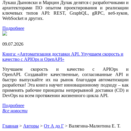
Лукаш Дыновски и Марцин Дулак делятся с разработчиками и
архитекторами ПО опытом проектирования и реализации
ключевых типов API: REST, GraphQL, gRPC, веб-хуков,
WebSocket и других.
Подробнее
09.07.2026
Книга: «Автоматизация доставки API. Улучшаем скорость и
качество с APIOps и OpenAPI»
Улучшаем скорость и качество с APIOps и
OpenAPI. Создавайте качественные, согласованные API и
быстро выпускайте их на рынок благодаря автоматизации
разработки! Эта книга научит инновационному подходу – как
применять рабочие принципы непрерывной доставки (CD) и
DevOps на всем протяжении жизненного цикла API.
Подробнее
Все новости
Главная
>
Авторы
>
От А до Г
>
Валягина-Малютина Е. Т.