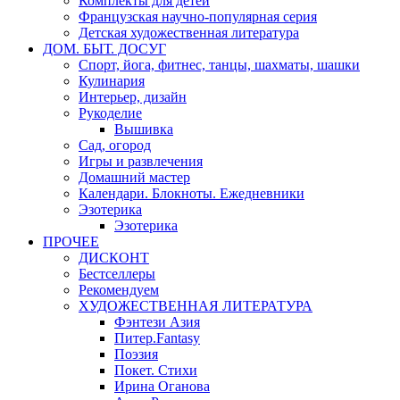
Комплекты для детей
Французская научно-популярная серия
Детская художественная литература
ДОМ. БЫТ. ДОСУГ
Спорт, йога, фитнес, танцы, шахматы, шашки
Кулинария
Интерьер, дизайн
Рукоделие
Вышивка
Сад, огород
Игры и развлечения
Домашний мастер
Календари. Блокноты. Ежедневники
Эзотерика
Эзотерика
ПРОЧЕЕ
ДИСКОНТ
Бестселлеры
Рекомендуем
ХУДОЖЕСТВЕННАЯ ЛИТЕРАТУРА
Фэнтези Азия
Питер.Fantasy
Поэзия
Покет. Стихи
Ирина Оганова