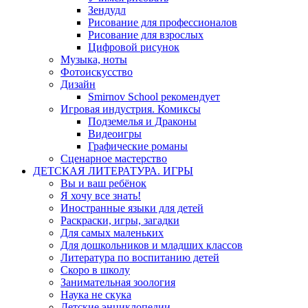
Зендудл
Рисование для профессионалов
Рисование для взрослых
Цифровой рисунок
Музыка, ноты
Фотоискусство
Дизайн
Smirnov School рекомендует
Игровая индустрия. Комиксы
Подземелья и Драконы
Видеоигры
Графические романы
Сценарное мастерство
ДЕТСКАЯ ЛИТЕРАТУРА. ИГРЫ
Вы и ваш ребёнок
Я хочу все знать!
Иностранные языки для детей
Раскраски, игры, загадки
Для самых маленьких
Для дошкольников и младших классов
Литература по воспитанию детей
Скоро в школу
Занимательная зоология
Наука не скука
Детские энциклопедии