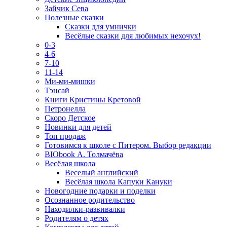
Зайчик Сева
Полезные сказки
Сказки для умнички
Весёлые сказки для любимых нехочух!
0-3
4-6
7-10
11-14
Ми-ми-мишки
Тэнсай
Книги Кристины Кретовой
Петронелла
Скоро Детское
Новинки для детей
Топ продаж
Готовимся к школе с Питером. Выбор редакции
BIObook А. Толмачёва
Весёлая школа
Веселый английский
Весёлая школа Капуки Кануки
Новогодние подарки и поделки
Осознанное родительство
Находилки-развивалки
Родителям о детях