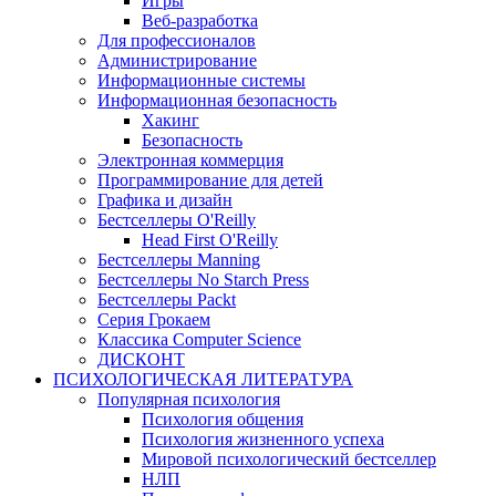
Игры
Веб-разработка
Для профессионалов
Администрирование
Информационные системы
Информационная безопасность
Хакинг
Безопасность
Электронная коммерция
Программирование для детей
Графика и дизайн
Бестселлеры O'Reilly
Head First O'Reilly
Бестселлеры Manning
Бестселлеры No Starch Press
Бестселлеры Packt
Серия Грокаем
Классика Computer Science
ДИСКОНТ
ПСИХОЛОГИЧЕСКАЯ ЛИТЕРАТУРА
Популярная психология
Психология общения
Психология жизненного успеха
Мировой психологический бестселлер
НЛП