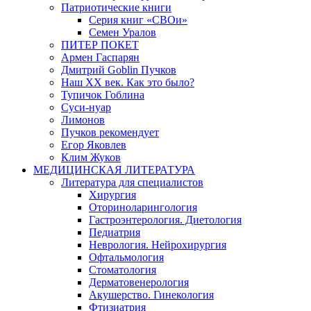
Патриотические книги
Серия книг «СВОи»
Семен Уралов
ПИТЕР ПОКЕТ
Армен Гаспарян
Дмитрий Goblin Пучков
Наш XX век. Как это было?
Тупичок Гоблина
Суси-нуар
Лимонов
Пучков рекомендует
Егор Яковлев
Клим Жуков
МЕДИЦИНСКАЯ ЛИТЕРАТУРА
Литература для специалистов
Хирургия
Оториноларингология
Гастроэнтерология. Диетология
Педиатрия
Неврология. Нейрохирургия
Офтальмология
Стоматология
Дерматовенерология
Акушерство. Гинекология
Фтизиатрия