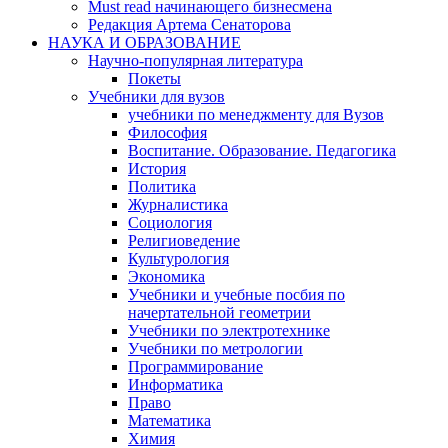
Must read начинающего бизнесмена
Редакция Артема Сенаторова
НАУКА И ОБРАЗОВАНИЕ
Научно-популярная литература
Покеты
Учебники для вузов
учебники по менеджменту для Вузов
Философия
Воспитание. Образование. Педагогика
История
Политика
Журналистика
Социология
Религиоведение
Культурология
Экономика
Учебники и учебные посбия по
начертательной геометрии
Учебники по электротехнике
Учебники по метрологии
Программирование
Информатика
Право
Математика
Химия