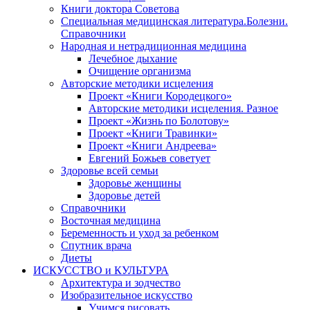
Книги доктора Советова
Специальная медицинская литература.Болезни.
Справочники
Народная и нетрадиционная медицина
Лечебное дыхание
Очищение организма
Авторские методики исцеления
Проект «Книги Кородецкого»
Авторские методики исцеления. Разное
Проект «Жизнь по Болотову»
Проект «Книги Травинки»
Проект «Книги Андреева»
Евгений Божьев советует
Здоровье всей семьи
Здоровье женщины
Здоровье детей
Справочники
Восточная медицина
Беременность и уход за ребенком
Спутник врача
Диеты
ИСКУССТВО и КУЛЬТУРА
Архитектура и зодчество
Изобразительное искусство
Учимся рисовать