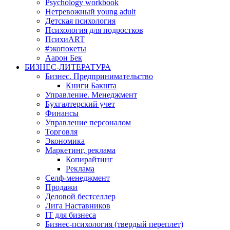
Psychology workbook
Нетревожный young adult
Детская психология
Психология для подростков
ПсихиART
#экопокеты
Аарон Бек
БИЗНЕС-ЛИТЕРАТУРА
Бизнес. Предпринимательство
Книги Бакшта
Управление. Менеджмент
Бухгалтерский учет
Финансы
Управление персоналом
Торговля
Экономика
Маркетинг, реклама
Копирайтинг
Реклама
Селф-менеджмент
Продажи
Деловой бестселлер
Лига Наставников
IT для бизнеса
Бизнес-психология (твердый переплет)