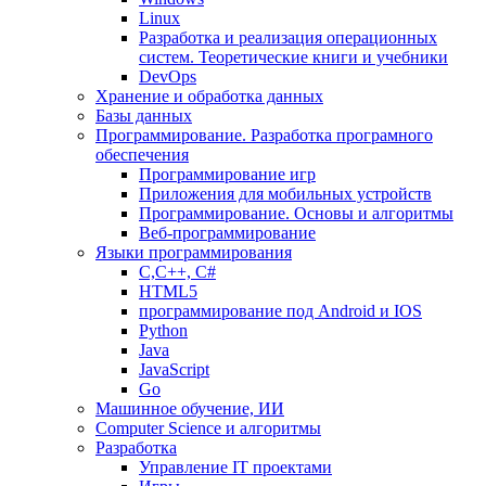
Linux
Разработка и реализация операционных
систем. Теоретические книги и учебники
DevOps
Хранение и обработка данных
Базы данных
Программирование. Разработка програмного
обеспечения
Программирование игр
Приложения для мобильных устройств
Программирование. Основы и алгоритмы
Веб-программирование
Языки программирования
С,С++, С#
HTML5
программирование под Android и IOS
Python
Java
JavaScript
Go
Машинное обучение, ИИ
Computer Science и алгоритмы
Разработка
Управление IT проектами