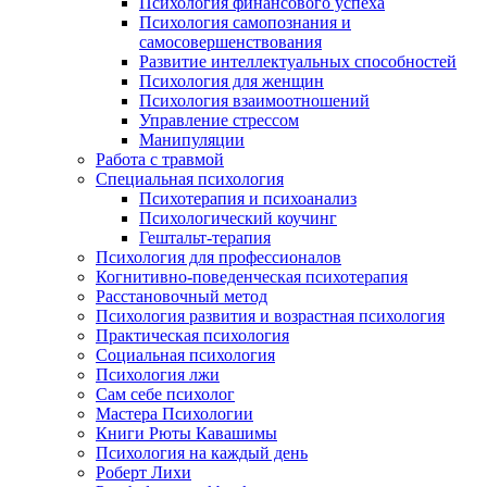
Психология финансового успеха
Психология самопознания и
самосовершенствования
Развитие интеллектуальных способностей
Психология для женщин
Психология взаимоотношений
Управление стрессом
Манипуляции
Работа с травмой
Специальная психология
Психотерапия и психоанализ
Психологический коучинг
Гештальт-терапия
Психология для профессионалов
Когнитивно-поведенческая психотерапия
Расстановочный метод
Психология развития и возрастная психология
Практическая психология
Социальная психология
Психология лжи
Сам себе психолог
Мастера Психологии
Книги Рюты Кавашимы
Психология на каждый день
Роберт Лихи