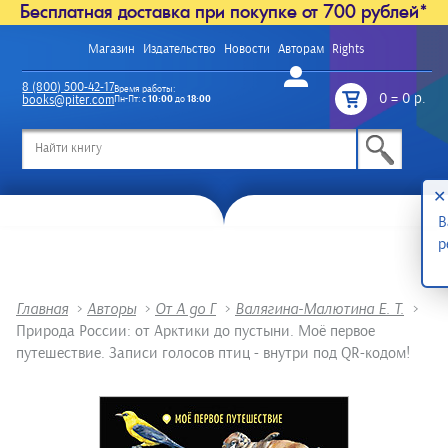
Бесплатная доставка при покупке от 700 рублей*
Магазин
Издательство
Новости
Авторам
Rights
Войти
8 (800) 500-42-17
Время работы:
0
=
0 р.
books@piter.com
Пн-Пт: с
10:00
до
18:00
/
✕
В
р
Главная
>
Авторы
>
От А до Г
>
Валягина-Малютина Е. Т.
>
Природа России: от Арктики до пустыни. Моё первое
путешествие. Записи голосов птиц - внутри под QR-кодом!