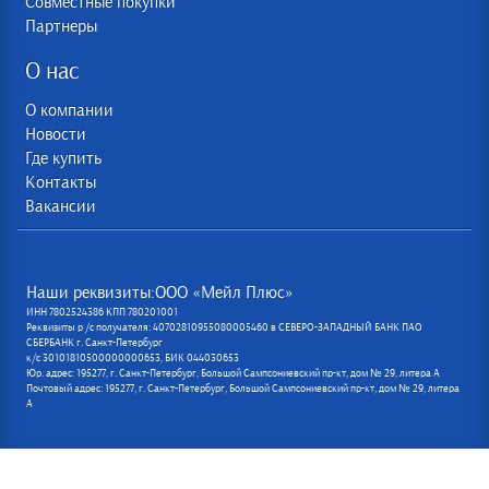
Совместные покупки
Партнеры
О нас
О компании
Новости
Где купить
Контакты
Вакансии
Наши реквизиты:ООО «Мейл Плюс»
ИНН 7802524386 КПП 780201001
Реквизиты р /с получателя: 40702810955080005460 в СЕВЕРО-ЗАПАДНЫЙ БАНК ПАО
СБЕРБАНК г. Санкт-Петербург
к/с 30101810500000000653, БИК 044030653
Юр. адрес: 195277, г. Санкт-Петербург, Большой Сампсониевский пр-кт, дом № 29, литера А
Почтовый адрес: 195277, г. Санкт-Петербург, Большой Сампсониевский пр-кт, дом № 29, литера
А