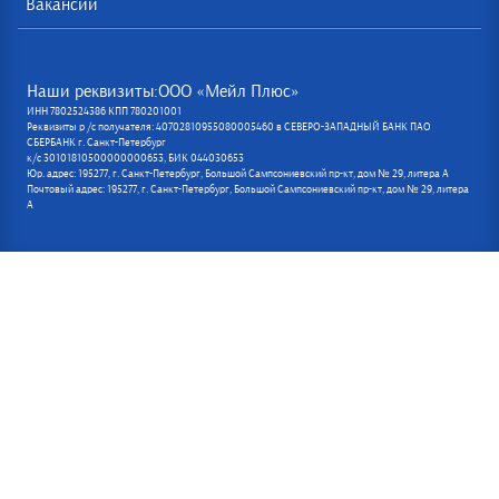
Вакансии
Наши реквизиты:ООО «Мейл Плюс»
ИНН 7802524386 КПП 780201001
Реквизиты р /с получателя: 40702810955080005460 в СЕВЕРО-ЗАПАДНЫЙ БАНК ПАО
СБЕРБАНК г. Санкт-Петербург
к/с 30101810500000000653, БИК 044030653
Юр. адрес: 195277, г. Санкт-Петербург, Большой Сампсониевский пр-кт, дом № 29, литера А
Почтовый адрес: 195277, г. Санкт-Петербург, Большой Сампсониевский пр-кт, дом № 29, литера
А