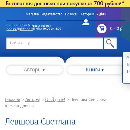
Бесплатная доставка при покупке от 700 рублей*
Магазин
Издательство
Новости
Авторам
Rights
Войти
8 (800) 500-42-17
Время работы:
0
=
0 р.
books@piter.com
Пн-Пт: с
10:00
до
18:00
/
✕
В
Авторы
Книги
р
Главная
>
Авторы
>
От Й до М
>
Левшова Светлана
Александровна
Левшова Светлана