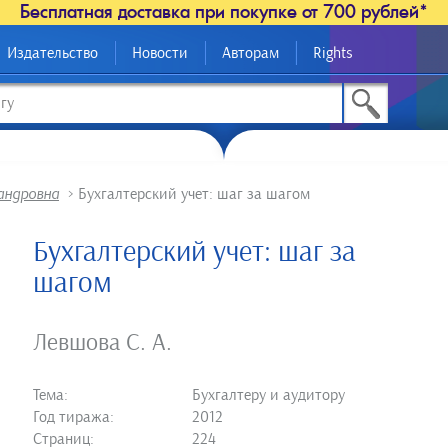
Бесплатная доставка при покупке от 700 рублей*
Издательство
Новости
Авторам
Rights
андровна
>
Бухгалтерский учет: шаг за шагом
Бухгалтерский учет: шаг за
шагом
Левшова С. А.
Тема:
Бухгалтеру и аудитору
Год тиража:
2012
Страниц:
224