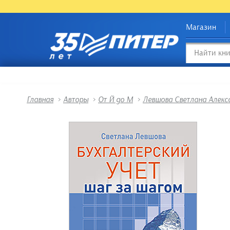
Магазин
Главная
>
Авторы
>
От Й до М
>
Левшова Светлана Алекс