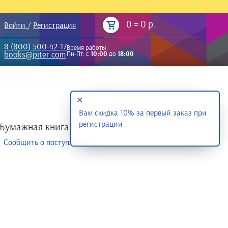
0
=
0 р.
Войти
/
Регистрация
8 (800) 500-42-17
Время работы:
books@piter.com
Пн-Пт: с
10:00
до
18:00
✕
Вам скидка 10% за первый заказ при
регистрации
Бумажная книга
Сообщить о поступлении