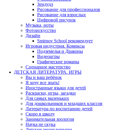
Зендудл
Рисование для профессионалов
Рисование для взрослых
Цифровой рисунок
Музыка, ноты
Фотоискусство
Дизайн
Smirnov School рекомендует
Игровая индустрия. Комиксы
Подземелья и Драконы
Видеоигры
Графические романы
Сценарное мастерство
ДЕТСКАЯ ЛИТЕРАТУРА. ИГРЫ
Вы и ваш ребёнок
Я хочу все знать!
Иностранные языки для детей
Раскраски, игры, загадки
Для самых маленьких
Для дошкольников и младших классов
Литература по воспитанию детей
Скоро в школу
Занимательная зоология
Наука не скука
Детские энциклопедии