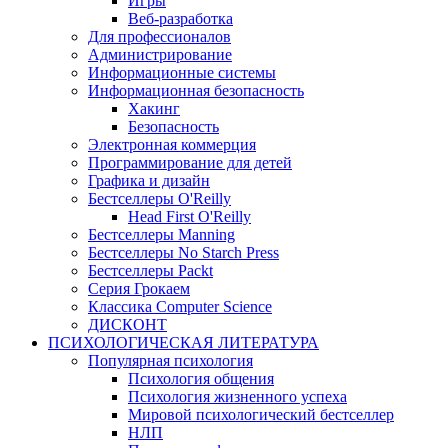
Игры
Веб-разработка
Для профессионалов
Администрирование
Информационные системы
Информационная безопасность
Хакинг
Безопасность
Электронная коммерция
Программирование для детей
Графика и дизайн
Бестселлеры O'Reilly
Head First O'Reilly
Бестселлеры Manning
Бестселлеры No Starch Press
Бестселлеры Packt
Серия Грокаем
Классика Computer Science
ДИСКОНТ
ПСИХОЛОГИЧЕСКАЯ ЛИТЕРАТУРА
Популярная психология
Психология общения
Психология жизненного успеха
Мировой психологический бестселлер
НЛП