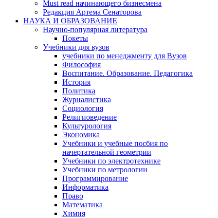
Must read начинающего бизнесмена
Редакция Артема Сенаторова
НАУКА И ОБРАЗОВАНИЕ
Научно-популярная литература
Покеты
Учебники для вузов
учебники по менеджменту для Вузов
Философия
Воспитание. Образование. Педагогика
История
Политика
Журналистика
Социология
Религиоведение
Культурология
Экономика
Учебники и учебные посбия по
начертательной геометрии
Учебники по электротехнике
Учебники по метрологии
Программирование
Информатика
Право
Математика
Химия