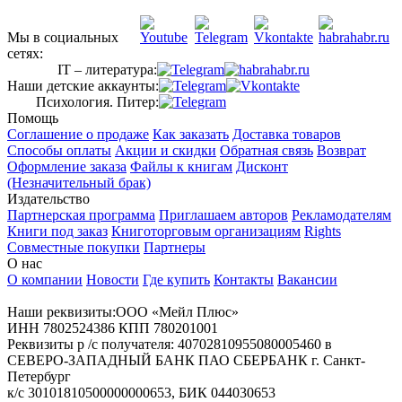
Мы в социальных
сетях:
IT – литература:
Наши детские аккаунты:
Психология. Питер:
Помощь
Соглашение о продаже
Как заказать
Доставка товаров
Способы оплаты
Акции и скидки
Обратная связь
Возврат
Оформление заказа
Файлы к книгам
Дисконт
(Незначительный брак)
Издательство
Партнерская программа
Приглашаем авторов
Рекламодателям
Книги под заказ
Книготорговым организациям
Rights
Совместные покупки
Партнеры
О нас
О компании
Новости
Где купить
Контакты
Вакансии
Наши реквизиты:ООО «Мейл Плюс»
ИНН 7802524386 КПП 780201001
Реквизиты р /с получателя: 40702810955080005460 в
СЕВЕРО-ЗАПАДНЫЙ БАНК ПАО СБЕРБАНК г. Санкт-
Петербург
к/с 30101810500000000653, БИК 044030653