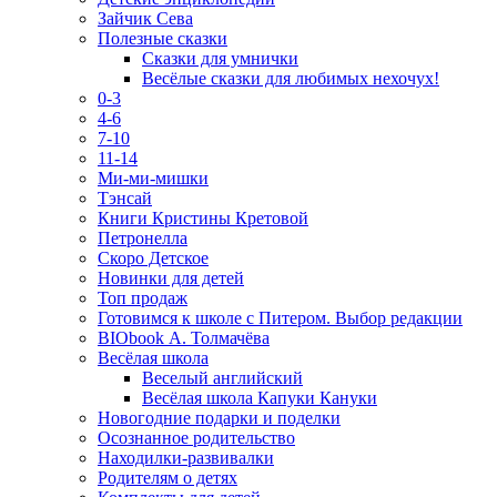
Зайчик Сева
Полезные сказки
Сказки для умнички
Весёлые сказки для любимых нехочух!
0-3
4-6
7-10
11-14
Ми-ми-мишки
Тэнсай
Книги Кристины Кретовой
Петронелла
Скоро Детское
Новинки для детей
Топ продаж
Готовимся к школе с Питером. Выбор редакции
BIObook А. Толмачёва
Весёлая школа
Веселый английский
Весёлая школа Капуки Кануки
Новогодние подарки и поделки
Осознанное родительство
Находилки-развивалки
Родителям о детях