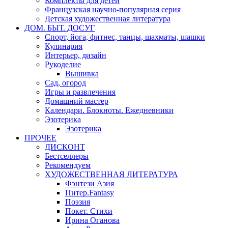
Комплекты для детей
Французская научно-популярная серия
Детская художественная литература
ДОМ. БЫТ. ДОСУГ
Спорт, йога, фитнес, танцы, шахматы, шашки
Кулинария
Интерьер, дизайн
Рукоделие
Вышивка
Сад, огород
Игры и развлечения
Домашний мастер
Календари. Блокноты. Ежедневники
Эзотерика
Эзотерика
ПРОЧЕЕ
ДИСКОНТ
Бестселлеры
Рекомендуем
ХУДОЖЕСТВЕННАЯ ЛИТЕРАТУРА
Фэнтези Азия
Питер.Fantasy
Поэзия
Покет. Стихи
Ирина Оганова