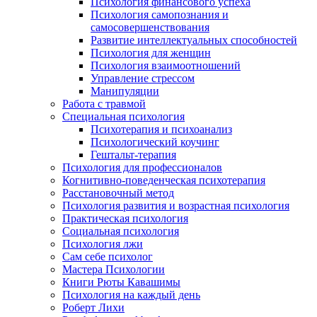
Психология финансового успеха
Психология самопознания и
самосовершенствования
Развитие интеллектуальных способностей
Психология для женщин
Психология взаимоотношений
Управление стрессом
Манипуляции
Работа с травмой
Специальная психология
Психотерапия и психоанализ
Психологический коучинг
Гештальт-терапия
Психология для профессионалов
Когнитивно-поведенческая психотерапия
Расстановочный метод
Психология развития и возрастная психология
Практическая психология
Социальная психология
Психология лжи
Сам себе психолог
Мастера Психологии
Книги Рюты Кавашимы
Психология на каждый день
Роберт Лихи