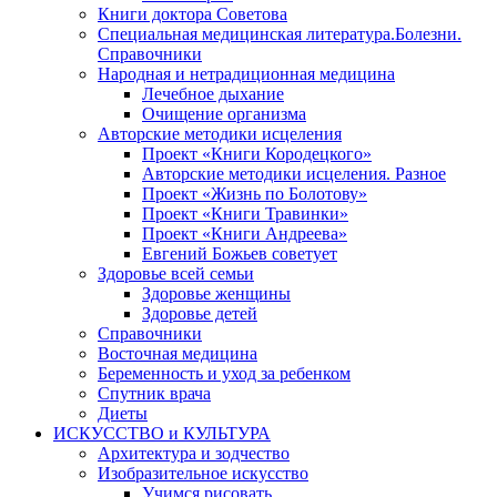
Книги доктора Советова
Специальная медицинская литература.Болезни.
Справочники
Народная и нетрадиционная медицина
Лечебное дыхание
Очищение организма
Авторские методики исцеления
Проект «Книги Кородецкого»
Авторские методики исцеления. Разное
Проект «Жизнь по Болотову»
Проект «Книги Травинки»
Проект «Книги Андреева»
Евгений Божьев советует
Здоровье всей семьи
Здоровье женщины
Здоровье детей
Справочники
Восточная медицина
Беременность и уход за ребенком
Спутник врача
Диеты
ИСКУССТВО и КУЛЬТУРА
Архитектура и зодчество
Изобразительное искусство
Учимся рисовать