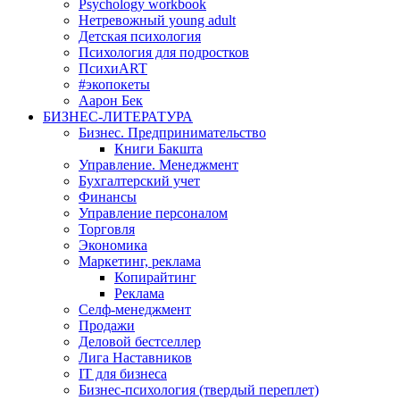
Psychology workbook
Нетревожный young adult
Детская психология
Психология для подростков
ПсихиART
#экопокеты
Аарон Бек
БИЗНЕС-ЛИТЕРАТУРА
Бизнес. Предпринимательство
Книги Бакшта
Управление. Менеджмент
Бухгалтерский учет
Финансы
Управление персоналом
Торговля
Экономика
Маркетинг, реклама
Копирайтинг
Реклама
Селф-менеджмент
Продажи
Деловой бестселлер
Лига Наставников
IT для бизнеса
Бизнес-психология (твердый переплет)