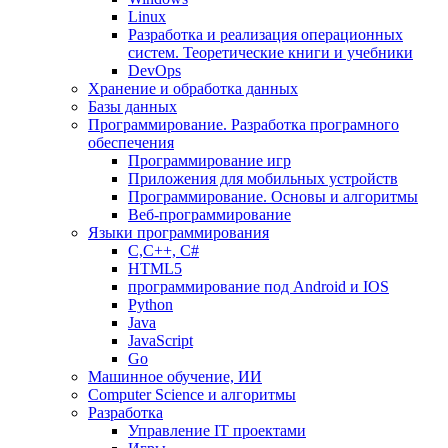
Linux
Разработка и реализация операционных
систем. Теоретические книги и учебники
DevOps
Хранение и обработка данных
Базы данных
Программирование. Разработка програмного
обеспечения
Программирование игр
Приложения для мобильных устройств
Программирование. Основы и алгоритмы
Веб-программирование
Языки программирования
С,С++, С#
HTML5
программирование под Android и IOS
Python
Java
JavaScript
Go
Машинное обучение, ИИ
Computer Science и алгоритмы
Разработка
Управление IT проектами