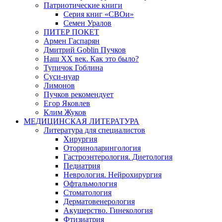
Патриотические книги
Серия книг «СВОи»
Семен Уралов
ПИТЕР ПОКЕТ
Армен Гаспарян
Дмитрий Goblin Пучков
Наш XX век. Как это было?
Тупичок Гоблина
Суси-нуар
Лимонов
Пучков рекомендует
Егор Яковлев
Клим Жуков
МЕДИЦИНСКАЯ ЛИТЕРАТУРА
Литература для специалистов
Хирургия
Оториноларингология
Гастроэнтерология. Диетология
Педиатрия
Неврология. Нейрохирургия
Офтальмология
Стоматология
Дерматовенерология
Акушерство. Гинекология
Фтизиатрия