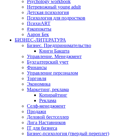
Psychology workbook
Нетревожный young adult
Детская психология
Психология для подростков
ПсихиART
#экопокеты
Аарон Бек
БИЗНЕС-ЛИТЕРАТУРА
Бизнес. Предпринимательство
Книги Бакшта
Управление. Менеджмент
Бухгалтерский учет
Финансы
Управление персоналом
Торговля
Экономика
Маркетинг, реклама
Копирайтинг
Реклама
Селф-менеджмент
Продажи
Деловой бестселлер
Лига Наставников
IT для бизнеса
Бизнес-психология (твердый переплет)