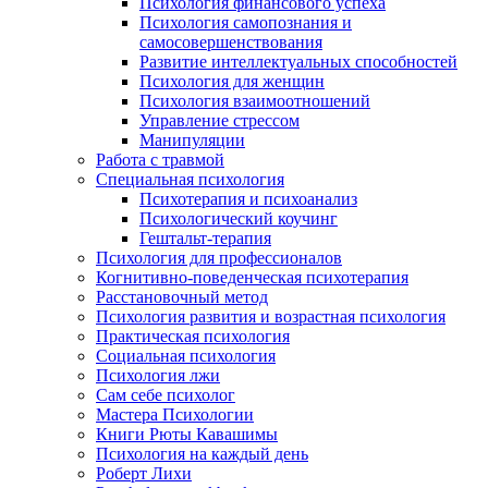
Психология финансового успеха
Психология самопознания и
самосовершенствования
Развитие интеллектуальных способностей
Психология для женщин
Психология взаимоотношений
Управление стрессом
Манипуляции
Работа с травмой
Специальная психология
Психотерапия и психоанализ
Психологический коучинг
Гештальт-терапия
Психология для профессионалов
Когнитивно-поведенческая психотерапия
Расстановочный метод
Психология развития и возрастная психология
Практическая психология
Социальная психология
Психология лжи
Сам себе психолог
Мастера Психологии
Книги Рюты Кавашимы
Психология на каждый день
Роберт Лихи