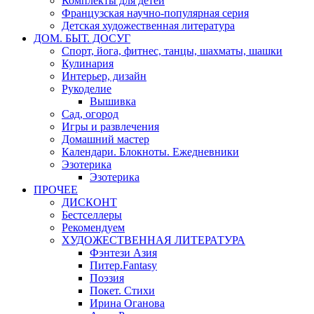
Комплекты для детей
Французская научно-популярная серия
Детская художественная литература
ДОМ. БЫТ. ДОСУГ
Спорт, йога, фитнес, танцы, шахматы, шашки
Кулинария
Интерьер, дизайн
Рукоделие
Вышивка
Сад, огород
Игры и развлечения
Домашний мастер
Календари. Блокноты. Ежедневники
Эзотерика
Эзотерика
ПРОЧЕЕ
ДИСКОНТ
Бестселлеры
Рекомендуем
ХУДОЖЕСТВЕННАЯ ЛИТЕРАТУРА
Фэнтези Азия
Питер.Fantasy
Поэзия
Покет. Стихи
Ирина Оганова