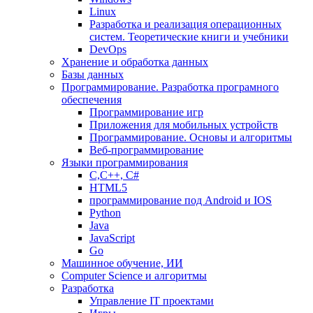
Linux
Разработка и реализация операционных
систем. Теоретические книги и учебники
DevOps
Хранение и обработка данных
Базы данных
Программирование. Разработка програмного
обеспечения
Программирование игр
Приложения для мобильных устройств
Программирование. Основы и алгоритмы
Веб-программирование
Языки программирования
С,С++, С#
HTML5
программирование под Android и IOS
Python
Java
JavaScript
Go
Машинное обучение, ИИ
Computer Science и алгоритмы
Разработка
Управление IT проектами