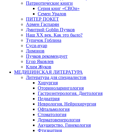
Патриотические книги
Серия книг «СВОи»
Семен Уралов
ПИТЕР ПОКЕТ
Армен Гаспарян
Дмитрий Goblin Пучков
Наш XX век. Как это было?
Тупичок Гоблина
Суси-нуар
Лимонов
Пучков рекомендует
Егор Яковлев
Клим Жуков
МЕДИЦИНСКАЯ ЛИТЕРАТУРА
Литература для специалистов
Хирургия
Оториноларингология
Гастроэнтерология. Диетология
Педиатрия
Неврология. Нейрохирургия
Офтальмология
Стоматология
Дерматовенерология
Акушерство. Гинекология
Фтизиатрия