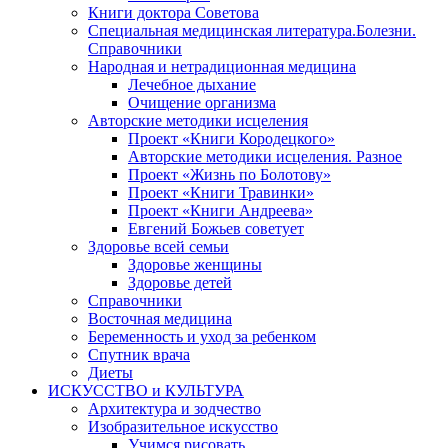
Книги доктора Советова
Специальная медицинская литература.Болезни.
Справочники
Народная и нетрадиционная медицина
Лечебное дыхание
Очищение организма
Авторские методики исцеления
Проект «Книги Кородецкого»
Авторские методики исцеления. Разное
Проект «Жизнь по Болотову»
Проект «Книги Травинки»
Проект «Книги Андреева»
Евгений Божьев советует
Здоровье всей семьи
Здоровье женщины
Здоровье детей
Справочники
Восточная медицина
Беременность и уход за ребенком
Спутник врача
Диеты
ИСКУССТВО и КУЛЬТУРА
Архитектура и зодчество
Изобразительное искусство
Учимся рисовать