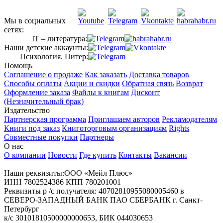
Мы в социальных
сетях:
IT – литература:
Наши детские аккаунты:
Психология. Питер:
Помощь
Соглашение о продаже
Как заказать
Доставка товаров
Способы оплаты
Акции и скидки
Обратная связь
Возврат
Оформление заказа
Файлы к книгам
Дисконт
(Незначительный брак)
Издательство
Партнерская программа
Приглашаем авторов
Рекламодателям
Книги под заказ
Книготорговым организациям
Rights
Совместные покупки
Партнеры
О нас
О компании
Новости
Где купить
Контакты
Вакансии
Наши реквизиты:ООО «Мейл Плюс»
ИНН 7802524386 КПП 780201001
Реквизиты р /с получателя: 40702810955080005460 в
СЕВЕРО-ЗАПАДНЫЙ БАНК ПАО СБЕРБАНК г. Санкт-
Петербург
к/с 30101810500000000653, БИК 044030653