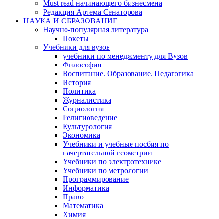
Must read начинающего бизнесмена
Редакция Артема Сенаторова
НАУКА И ОБРАЗОВАНИЕ
Научно-популярная литература
Покеты
Учебники для вузов
учебники по менеджменту для Вузов
Философия
Воспитание. Образование. Педагогика
История
Политика
Журналистика
Социология
Религиоведение
Культурология
Экономика
Учебники и учебные посбия по
начертательной геометрии
Учебники по электротехнике
Учебники по метрологии
Программирование
Информатика
Право
Математика
Химия