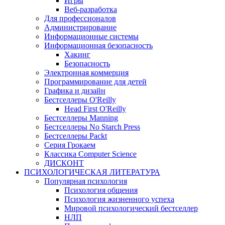
Игры
Веб-разработка
Для профессионалов
Администрирование
Информационные системы
Информационная безопасность
Хакинг
Безопасность
Электронная коммерция
Программирование для детей
Графика и дизайн
Бестселлеры O'Reilly
Head First O'Reilly
Бестселлеры Manning
Бестселлеры No Starch Press
Бестселлеры Packt
Серия Грокаем
Классика Computer Science
ДИСКОНТ
ПСИХОЛОГИЧЕСКАЯ ЛИТЕРАТУРА
Популярная психология
Психология общения
Психология жизненного успеха
Мировой психологический бестселлер
НЛП