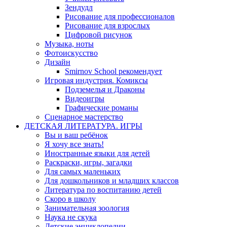
Зендудл
Рисование для профессионалов
Рисование для взрослых
Цифровой рисунок
Музыка, ноты
Фотоискусство
Дизайн
Smirnov School рекомендует
Игровая индустрия. Комиксы
Подземелья и Драконы
Видеоигры
Графические романы
Сценарное мастерство
ДЕТСКАЯ ЛИТЕРАТУРА. ИГРЫ
Вы и ваш ребёнок
Я хочу все знать!
Иностранные языки для детей
Раскраски, игры, загадки
Для самых маленьких
Для дошкольников и младших классов
Литература по воспитанию детей
Скоро в школу
Занимательная зоология
Наука не скука
Детские энциклопедии