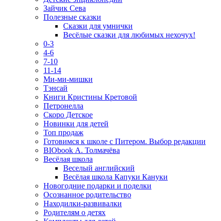
Зайчик Сева
Полезные сказки
Сказки для умнички
Весёлые сказки для любимых нехочух!
0-3
4-6
7-10
11-14
Ми-ми-мишки
Тэнсай
Книги Кристины Кретовой
Петронелла
Скоро Детское
Новинки для детей
Топ продаж
Готовимся к школе с Питером. Выбор редакции
BIObook А. Толмачёва
Весёлая школа
Веселый английский
Весёлая школа Капуки Кануки
Новогодние подарки и поделки
Осознанное родительство
Находилки-развивалки
Родителям о детях