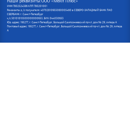
Наши реквизиты:ООО «Мейл Плюс»
ИНН 7802524386 КПП 780201001
Реквизиты р /с получателя: 40702810955080005460 в СЕВЕРО-ЗАПАДНЫЙ БАНК ПАО
СБЕРБАНК г. Санкт-Петербург
к/с 30101810500000000653, БИК 044030653
Юр. адрес: 195277, г. Санкт-Петербург, Большой Сампсониевский пр-кт, дом № 29, литера А
Почтовый адрес: 195277, г. Санкт-Петербург, Большой Сампсониевский пр-кт, дом № 29, литера
А