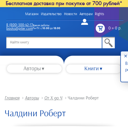
Бесплатная доставка при покупке от 700 рублей*
Магазин
Издательство
Новости
Авторам
Rights
Войти
8 (800) 500-42-17
Время работы:
0
=
0 р.
books@piter.com
Пн-Пт: с
10:00
до
18:00
/
✕
В
Авторы
Книги
р
Главная
>
Авторы
>
От Х до Ч
>
Чалдини Роберт
Чалдини Роберт