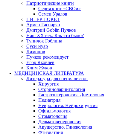
Патриотические книги
Серия книг «СВОи»
Семен Уралов
ПИТЕР ПОКЕТ
Армен Гаспарян
Дмитрий Goblin Пучков
Наш XX век. Как это было?
Тупичок Гоблина
Суси-нуар
Лимонов
Пучков рекомендует
Егор Яковлев
Клим Жуков
МЕДИЦИНСКАЯ ЛИТЕРАТУРА
Литература для специалистов
Хирургия
Оториноларингология
Гастроэнтерология. Диетология
Педиатрия
Неврология. Нейрохирургия
Офтальмология
Стоматология
Дерматовенерология
Акушерство. Гинекология
Фтизиатрия