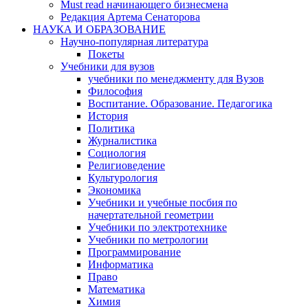
Must read начинающего бизнесмена
Редакция Артема Сенаторова
НАУКА И ОБРАЗОВАНИЕ
Научно-популярная литература
Покеты
Учебники для вузов
учебники по менеджменту для Вузов
Философия
Воспитание. Образование. Педагогика
История
Политика
Журналистика
Социология
Религиоведение
Культурология
Экономика
Учебники и учебные посбия по
начертательной геометрии
Учебники по электротехнике
Учебники по метрологии
Программирование
Информатика
Право
Математика
Химия