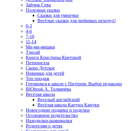
Зайчик Сева
Полезные сказки
Сказки для умнички
Весёлые сказки для любимых нехочух!
0-3
4-6
7-10
11-14
Ми-ми-мишки
Тэнсай
Книги Кристины Кретовой
Петронелла
Скоро Детское
Новинки для детей
Топ продаж
Готовимся к школе с Питером. Выбор редакции
BIObook А. Толмачёва
Весёлая школа
Веселый английский
Весёлая школа Капуки Кануки
Новогодние подарки и поделки
Осознанное родительство
Находилки-развивалки
Родителям о детях