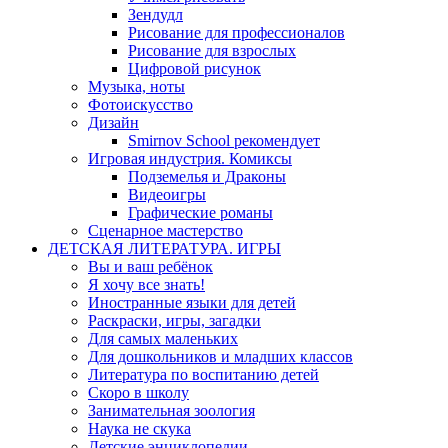
Зендудл
Рисование для профессионалов
Рисование для взрослых
Цифровой рисунок
Музыка, ноты
Фотоискусство
Дизайн
Smirnov School рекомендует
Игровая индустрия. Комиксы
Подземелья и Драконы
Видеоигры
Графические романы
Сценарное мастерство
ДЕТСКАЯ ЛИТЕРАТУРА. ИГРЫ
Вы и ваш ребёнок
Я хочу все знать!
Иностранные языки для детей
Раскраски, игры, загадки
Для самых маленьких
Для дошкольников и младших классов
Литература по воспитанию детей
Скоро в школу
Занимательная зоология
Наука не скука
Детские энциклопедии