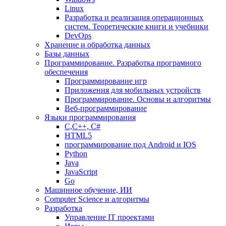
Linux
Разработка и реализация операционных
систем. Теоретические книги и учебники
DevOps
Хранение и обработка данных
Базы данных
Программирование. Разработка програмного
обеспечения
Программирование игр
Приложения для мобильных устройств
Программирование. Основы и алгоритмы
Веб-программирование
Языки программирования
С,С++, С#
HTML5
программирование под Android и IOS
Python
Java
JavaScript
Go
Машинное обучение, ИИ
Computer Science и алгоритмы
Разработка
Управление IT проектами