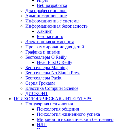
Игры
Веб-разработка
Для профессионалов
Администрирование
Информационные системы
Информационная безопасность
Хакинг
Безопасность
Электронная коммерция
Программирование для детей
Графика и дизайн
Бестселлеры O'Reilly
Head First O'Reilly
Бестселлеры Manning
Бестселлеры No Starch Press
Бестселлеры Packt
Серия Грокаем
Классика Computer Science
ДИСКОНТ
ПСИХОЛОГИЧЕСКАЯ ЛИТЕРАТУРА
Популярная психология
Психология общения
Психология жизненного успеха
Мировой психологический бестселлер
НЛП