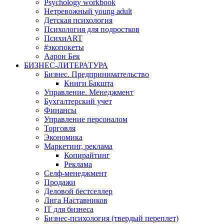
Psychology workbook
Нетревожный young adult
Детская психология
Психология для подростков
ПсихиART
#экопокеты
Аарон Бек
БИЗНЕС-ЛИТЕРАТУРА
Бизнес. Предпринимательство
Книги Бакшта
Управление. Менеджмент
Бухгалтерский учет
Финансы
Управление персоналом
Торговля
Экономика
Маркетинг, реклама
Копирайтинг
Реклама
Селф-менеджмент
Продажи
Деловой бестселлер
Лига Наставников
IT для бизнеса
Бизнес-психология (твердый переплет)