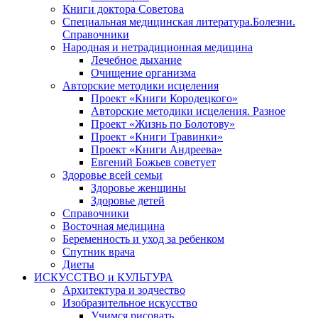
Книги доктора Советова
Специальная медицинская литература.Болезни.
Справочники
Народная и нетрадиционная медицина
Лечебное дыхание
Очищение организма
Авторские методики исцеления
Проект «Книги Кородецкого»
Авторские методики исцеления. Разное
Проект «Жизнь по Болотову»
Проект «Книги Травинки»
Проект «Книги Андреева»
Евгений Божьев советует
Здоровье всей семьи
Здоровье женщины
Здоровье детей
Справочники
Восточная медицина
Беременность и уход за ребенком
Спутник врача
Диеты
ИСКУССТВО и КУЛЬТУРА
Архитектура и зодчество
Изобразительное искусство
Учимся рисовать