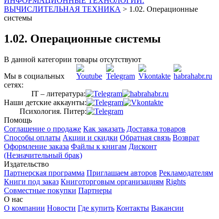
ИНФОРМАЦИОННЫЕ ТЕХНОЛОГИИ.
ВЫЧИСЛИТЕЛЬНАЯ ТЕХНИКА
>
1.02. Операционные
системы
1.02. Операционные системы
В данной категории товары отсутствуют
Мы в социальных
сетях:
IT – литература:
Наши детские аккаунты:
Психология. Питер:
Помощь
Соглашение о продаже
Как заказать
Доставка товаров
Способы оплаты
Акции и скидки
Обратная связь
Возврат
Оформление заказа
Файлы к книгам
Дисконт
(Незначительный брак)
Издательство
Партнерская программа
Приглашаем авторов
Рекламодателям
Книги под заказ
Книготорговым организациям
Rights
Совместные покупки
Партнеры
О нас
О компании
Новости
Где купить
Контакты
Вакансии