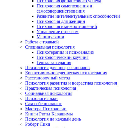
Психология финансового успеха
Психология самопознания и
самосовершенствования
Развитие интеллектуальных способностей
Психология для женщин
Психология взаимоотношений
Управление стрессом
Манипуляции
Работа с травмой
Специальная психология
Психотерапия и психоанализ
Психологический коучинг
Гештальт-терапия
Психология для профессионалов
Когнитивно-поведенческая психотерапия
Расстановочный метод
Психология развития и возрастная психология
Практическая психология
Социальная психология
Психология лжи
Сам себе психолог
Мастера Психологии
Книги Рюты Кавашимы
Психология на каждый день
Роберт Лихи