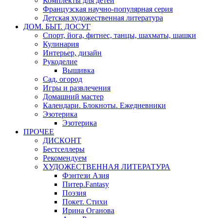
Комплекты для детей
Французская научно-популярная серия
Детская художественная литература
ДОМ. БЫТ. ДОСУГ
Спорт, йога, фитнес, танцы, шахматы, шашки
Кулинария
Интерьер, дизайн
Рукоделие
Вышивка
Сад, огород
Игры и развлечения
Домашний мастер
Календари. Блокноты. Ежедневники
Эзотерика
Эзотерика
ПРОЧЕЕ
ДИСКОНТ
Бестселлеры
Рекомендуем
ХУДОЖЕСТВЕННАЯ ЛИТЕРАТУРА
Фэнтези Азия
Питер.Fantasy
Поэзия
Покет. Стихи
Ирина Оганова