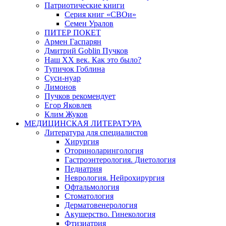
Патриотические книги
Серия книг «СВОи»
Семен Уралов
ПИТЕР ПОКЕТ
Армен Гаспарян
Дмитрий Goblin Пучков
Наш XX век. Как это было?
Тупичок Гоблина
Суси-нуар
Лимонов
Пучков рекомендует
Егор Яковлев
Клим Жуков
МЕДИЦИНСКАЯ ЛИТЕРАТУРА
Литература для специалистов
Хирургия
Оториноларингология
Гастроэнтерология. Диетология
Педиатрия
Неврология. Нейрохирургия
Офтальмология
Стоматология
Дерматовенерология
Акушерство. Гинекология
Фтизиатрия