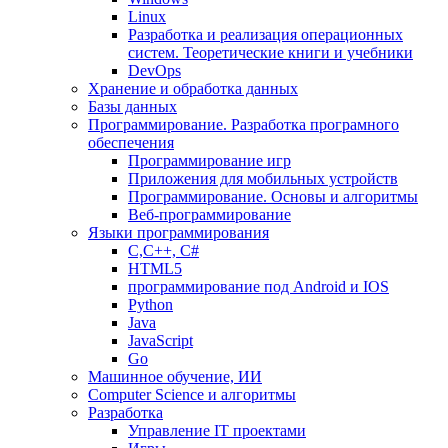
Linux
Разработка и реализация операционных
систем. Теоретические книги и учебники
DevOps
Хранение и обработка данных
Базы данных
Программирование. Разработка програмного
обеспечения
Программирование игр
Приложения для мобильных устройств
Программирование. Основы и алгоритмы
Веб-программирование
Языки программирования
С,С++, С#
HTML5
программирование под Android и IOS
Python
Java
JavaScript
Go
Машинное обучение, ИИ
Computer Science и алгоритмы
Разработка
Управление IT проектами