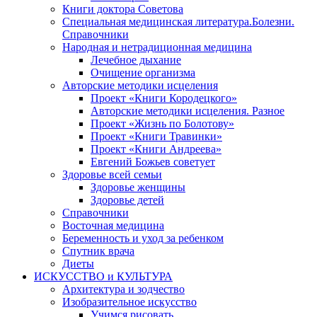
Книги доктора Советова
Специальная медицинская литература.Болезни.
Справочники
Народная и нетрадиционная медицина
Лечебное дыхание
Очищение организма
Авторские методики исцеления
Проект «Книги Кородецкого»
Авторские методики исцеления. Разное
Проект «Жизнь по Болотову»
Проект «Книги Травинки»
Проект «Книги Андреева»
Евгений Божьев советует
Здоровье всей семьи
Здоровье женщины
Здоровье детей
Справочники
Восточная медицина
Беременность и уход за ребенком
Спутник врача
Диеты
ИСКУССТВО и КУЛЬТУРА
Архитектура и зодчество
Изобразительное искусство
Учимся рисовать