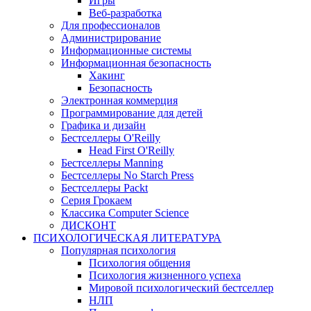
Игры
Веб-разработка
Для профессионалов
Администрирование
Информационные системы
Информационная безопасность
Хакинг
Безопасность
Электронная коммерция
Программирование для детей
Графика и дизайн
Бестселлеры O'Reilly
Head First O'Reilly
Бестселлеры Manning
Бестселлеры No Starch Press
Бестселлеры Packt
Серия Грокаем
Классика Computer Science
ДИСКОНТ
ПСИХОЛОГИЧЕСКАЯ ЛИТЕРАТУРА
Популярная психология
Психология общения
Психология жизненного успеха
Мировой психологический бестселлер
НЛП