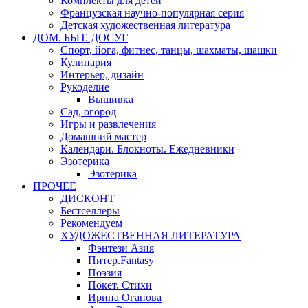
Комплекты для детей
Французская научно-популярная серия
Детская художественная литература
ДОМ. БЫТ. ДОСУГ
Спорт, йога, фитнес, танцы, шахматы, шашки
Кулинария
Интерьер, дизайн
Рукоделие
Вышивка
Сад, огород
Игры и развлечения
Домашний мастер
Календари. Блокноты. Ежедневники
Эзотерика
Эзотерика
ПРОЧЕЕ
ДИСКОНТ
Бестселлеры
Рекомендуем
ХУДОЖЕСТВЕННАЯ ЛИТЕРАТУРА
Фэнтези Азия
Питер.Fantasy
Поэзия
Покет. Стихи
Ирина Оганова