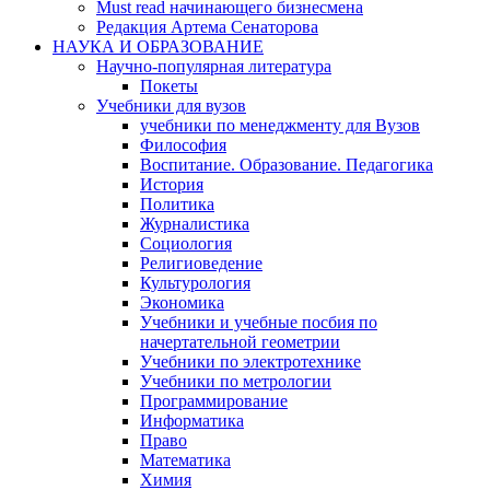
Must read начинающего бизнесмена
Редакция Артема Сенаторова
НАУКА И ОБРАЗОВАНИЕ
Научно-популярная литература
Покеты
Учебники для вузов
учебники по менеджменту для Вузов
Философия
Воспитание. Образование. Педагогика
История
Политика
Журналистика
Социология
Религиоведение
Культурология
Экономика
Учебники и учебные посбия по
начертательной геометрии
Учебники по электротехнике
Учебники по метрологии
Программирование
Информатика
Право
Математика
Химия