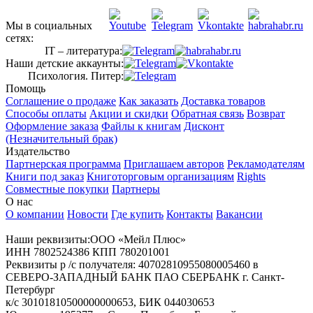
Мы в социальных
сетях:
IT – литература:
Наши детские аккаунты:
Психология. Питер:
Помощь
Соглашение о продаже
Как заказать
Доставка товаров
Способы оплаты
Акции и скидки
Обратная связь
Возврат
Оформление заказа
Файлы к книгам
Дисконт
(Незначительный брак)
Издательство
Партнерская программа
Приглашаем авторов
Рекламодателям
Книги под заказ
Книготорговым организациям
Rights
Совместные покупки
Партнеры
О нас
О компании
Новости
Где купить
Контакты
Вакансии
Наши реквизиты:ООО «Мейл Плюс»
ИНН 7802524386 КПП 780201001
Реквизиты р /с получателя: 40702810955080005460 в
СЕВЕРО-ЗАПАДНЫЙ БАНК ПАО СБЕРБАНК г. Санкт-
Петербург
к/с 30101810500000000653, БИК 044030653