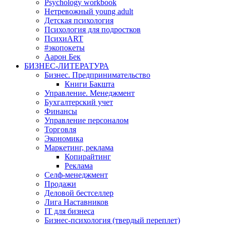
Psychology workbook
Нетревожный young adult
Детская психология
Психология для подростков
ПсихиART
#экопокеты
Аарон Бек
БИЗНЕС-ЛИТЕРАТУРА
Бизнес. Предпринимательство
Книги Бакшта
Управление. Менеджмент
Бухгалтерский учет
Финансы
Управление персоналом
Торговля
Экономика
Маркетинг, реклама
Копирайтинг
Реклама
Селф-менеджмент
Продажи
Деловой бестселлер
Лига Наставников
IT для бизнеса
Бизнес-психология (твердый переплет)