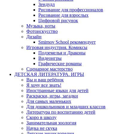
Зендудл
Рисование для профессионалов
Рисование для взрослых
Цифровой рисунок
Музыка, ноты
Фотоискусство
Дизайн
Smirnov School рекомендует
Игровая индустрия. Комиксы
Подземелья и Драконы
Видеоигры
Графические романы
Сценарное мастерство
ДЕТСКАЯ ЛИТЕРАТУРА. ИГРЫ
Вы и ваш ребёнок
Я хочу все знать!
Иностранные языки для детей
Раскраски, игры, загадки
Для самых маленьких
Для дошкольников и младших классов
Литература по воспитанию детей
Скоро в школу
Занимательная зоология
Наука не скука
Детские энциклопедии