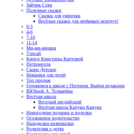
Зайчик Сева
Полезные сказки
Сказки для умнички
Весёлые сказки для любимых нехочух!
0-3
4-6
7-10
11-14
Ми-ми-мишки
Тэнсай
Книги Кристины Кретовой
Петронелла
Скоро Детское
Новинки для детей
Топ продаж
Готовимся к школе с Питером. Выбор редакции
BIObook А. Толмачёва
Весёлая школа
Веселый английский
Весёлая школа Капуки Кануки
Новогодние подарки и поделки
Осознанное родительство
Находилки-развивалки
Родителям о детях