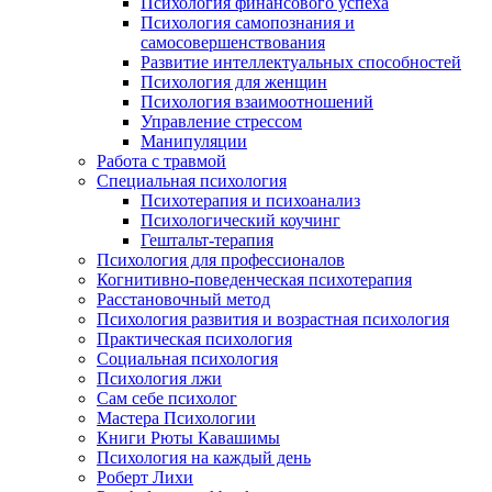
Психология финансового успеха
Психология самопознания и
самосовершенствования
Развитие интеллектуальных способностей
Психология для женщин
Психология взаимоотношений
Управление стрессом
Манипуляции
Работа с травмой
Специальная психология
Психотерапия и психоанализ
Психологический коучинг
Гештальт-терапия
Психология для профессионалов
Когнитивно-поведенческая психотерапия
Расстановочный метод
Психология развития и возрастная психология
Практическая психология
Социальная психология
Психология лжи
Сам себе психолог
Мастера Психологии
Книги Рюты Кавашимы
Психология на каждый день
Роберт Лихи