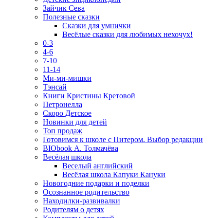
Зайчик Сева
Полезные сказки
Сказки для умнички
Весёлые сказки для любимых нехочух!
0-3
4-6
7-10
11-14
Ми-ми-мишки
Тэнсай
Книги Кристины Кретовой
Петронелла
Скоро Детское
Новинки для детей
Топ продаж
Готовимся к школе с Питером. Выбор редакции
BIObook А. Толмачёва
Весёлая школа
Веселый английский
Весёлая школа Капуки Кануки
Новогодние подарки и поделки
Осознанное родительство
Находилки-развивалки
Родителям о детях