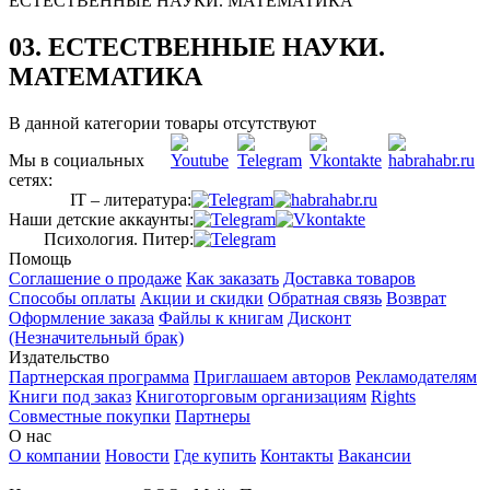
ЕСТЕСТВЕННЫЕ НАУКИ. МАТЕМАТИКА
03. ЕСТЕСТВЕННЫЕ НАУКИ.
МАТЕМАТИКА
В данной категории товары отсутствуют
Мы в социальных
сетях:
IT – литература:
Наши детские аккаунты:
Психология. Питер:
Помощь
Соглашение о продаже
Как заказать
Доставка товаров
Способы оплаты
Акции и скидки
Обратная связь
Возврат
Оформление заказа
Файлы к книгам
Дисконт
(Незначительный брак)
Издательство
Партнерская программа
Приглашаем авторов
Рекламодателям
Книги под заказ
Книготорговым организациям
Rights
Совместные покупки
Партнеры
О нас
О компании
Новости
Где купить
Контакты
Вакансии