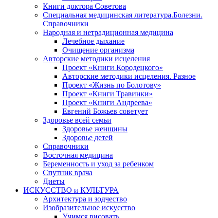
Книги доктора Советова
Специальная медицинская литература.Болезни.
Справочники
Народная и нетрадиционная медицина
Лечебное дыхание
Очищение организма
Авторские методики исцеления
Проект «Книги Кородецкого»
Авторские методики исцеления. Разное
Проект «Жизнь по Болотову»
Проект «Книги Травинки»
Проект «Книги Андреева»
Евгений Божьев советует
Здоровье всей семьи
Здоровье женщины
Здоровье детей
Справочники
Восточная медицина
Беременность и уход за ребенком
Спутник врача
Диеты
ИСКУССТВО и КУЛЬТУРА
Архитектура и зодчество
Изобразительное искусство
Учимся рисовать