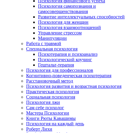
Психология финансового успеха
Психология самопознания и
самосовершенствования
Развитие интеллектуальных способностей
Психология для женщин
Психология взаимоотношений
Управление стрессом
Манипуляции
Работа с травмой
Специальная психология
Психотерапия и психоанализ
Психологический коучинг
Гештальт-терапия
Психология для профессионалов
Когнитивно-поведенческая психотерапия
Расстановочный метод
Психология развития и возрастная психология
Практическая психология
Социальная психология
Психология лжи
Сам себе психолог
Мастера Психологии
Книги Рюты Кавашимы
Психология на каждый день
Роберт Лихи