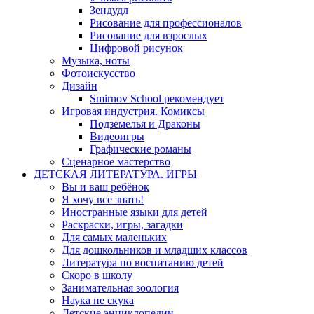
Зендудл
Рисование для профессионалов
Рисование для взрослых
Цифровой рисунок
Музыка, ноты
Фотоискусство
Дизайн
Smirnov School рекомендует
Игровая индустрия. Комиксы
Подземелья и Драконы
Видеоигры
Графические романы
Сценарное мастерство
ДЕТСКАЯ ЛИТЕРАТУРА. ИГРЫ
Вы и ваш ребёнок
Я хочу все знать!
Иностранные языки для детей
Раскраски, игры, загадки
Для самых маленьких
Для дошкольников и младших классов
Литература по воспитанию детей
Скоро в школу
Занимательная зоология
Наука не скука
Детские энциклопедии