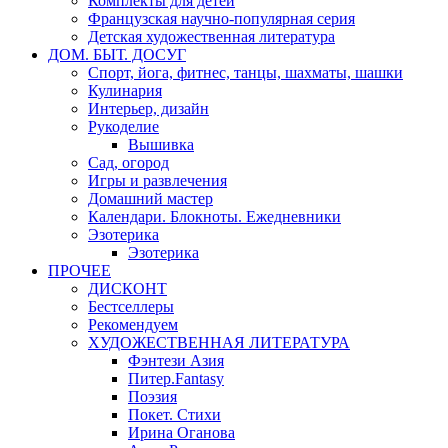
Комплекты для детей
Французская научно-популярная серия
Детская художественная литература
ДОМ. БЫТ. ДОСУГ
Спорт, йога, фитнес, танцы, шахматы, шашки
Кулинария
Интерьер, дизайн
Рукоделие
Вышивка
Сад, огород
Игры и развлечения
Домашний мастер
Календари. Блокноты. Ежедневники
Эзотерика
Эзотерика
ПРОЧЕЕ
ДИСКОНТ
Бестселлеры
Рекомендуем
ХУДОЖЕСТВЕННАЯ ЛИТЕРАТУРА
Фэнтези Азия
Питер.Fantasy
Поэзия
Покет. Стихи
Ирина Оганова