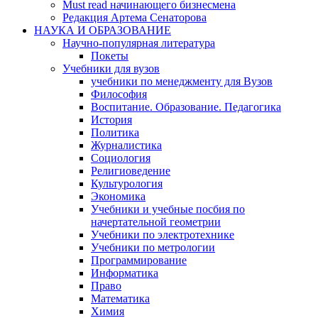
Must read начинающего бизнесмена
Редакция Артема Сенаторова
НАУКА И ОБРАЗОВАНИЕ
Научно-популярная литература
Покеты
Учебники для вузов
учебники по менеджменту для Вузов
Философия
Воспитание. Образование. Педагогика
История
Политика
Журналистика
Социология
Религиоведение
Культурология
Экономика
Учебники и учебные посбия по
начертательной геометрии
Учебники по электротехнике
Учебники по метрологии
Программирование
Информатика
Право
Математика
Химия