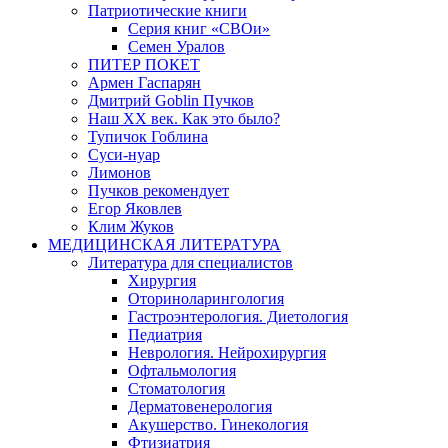
Патриотические книги
Серия книг «СВОи»
Семен Уралов
ПИТЕР ПОКЕТ
Армен Гаспарян
Дмитрий Goblin Пучков
Наш XX век. Как это было?
Тупичок Гоблина
Суси-нуар
Лимонов
Пучков рекомендует
Егор Яковлев
Клим Жуков
МЕДИЦИНСКАЯ ЛИТЕРАТУРА
Литература для специалистов
Хирургия
Оториноларингология
Гастроэнтерология. Диетология
Педиатрия
Неврология. Нейрохирургия
Офтальмология
Стоматология
Дерматовенерология
Акушерство. Гинекология
Фтизиатрия