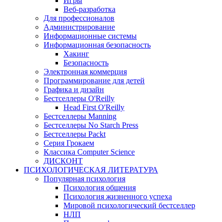
Игры
Веб-разработка
Для профессионалов
Администрирование
Информационные системы
Информационная безопасность
Хакинг
Безопасность
Электронная коммерция
Программирование для детей
Графика и дизайн
Бестселлеры O'Reilly
Head First O'Reilly
Бестселлеры Manning
Бестселлеры No Starch Press
Бестселлеры Packt
Серия Грокаем
Классика Computer Science
ДИСКОНТ
ПСИХОЛОГИЧЕСКАЯ ЛИТЕРАТУРА
Популярная психология
Психология общения
Психология жизненного успеха
Мировой психологический бестселлер
НЛП