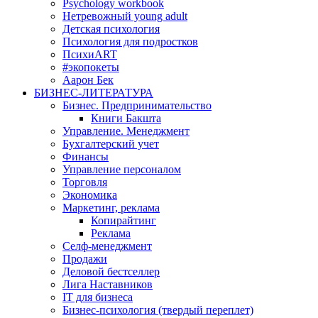
Psychology workbook
Нетревожный young adult
Детская психология
Психология для подростков
ПсихиART
#экопокеты
Аарон Бек
БИЗНЕС-ЛИТЕРАТУРА
Бизнес. Предпринимательство
Книги Бакшта
Управление. Менеджмент
Бухгалтерский учет
Финансы
Управление персоналом
Торговля
Экономика
Маркетинг, реклама
Копирайтинг
Реклама
Селф-менеджмент
Продажи
Деловой бестселлер
Лига Наставников
IT для бизнеса
Бизнес-психология (твердый переплет)