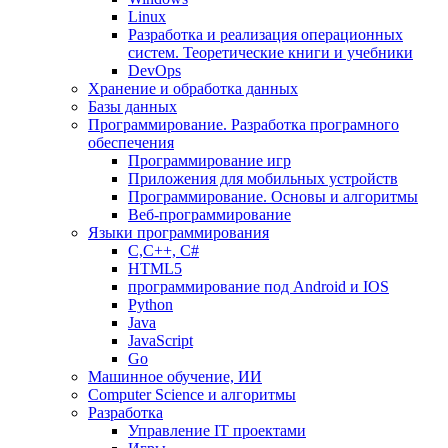
Linux
Разработка и реализация операционных
систем. Теоретические книги и учебники
DevOps
Хранение и обработка данных
Базы данных
Программирование. Разработка програмного
обеспечения
Программирование игр
Приложения для мобильных устройств
Программирование. Основы и алгоритмы
Веб-программирование
Языки программирования
С,С++, С#
HTML5
программирование под Android и IOS
Python
Java
JavaScript
Go
Машинное обучение, ИИ
Computer Science и алгоритмы
Разработка
Управление IT проектами